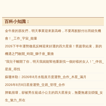
百科小知識：
金牛座的朋友們，明天事業迎來新高峰，不要再默默付出而錯失機
會！_工作_宇宙_能量
2026下半年運勢徹底反轉迎來好運的四大星座！舊篇章結束，新的
機遇之門敞開_時期_獅子座_重擔
“我兒子離開了你，明天我就能幫他重新找一個好樣的女人！”_伴侶_
星座_尋找
蘇珊米勒︱2026年8月水瓶座月度運勢_合作_木星_滿月
2026年8月8日星座運勢_交易_管理_合作
脾氣很壞，卻被男生寵成小公主的四大星座女，無憂無慮沒煩惱_女
生_魅力_所在