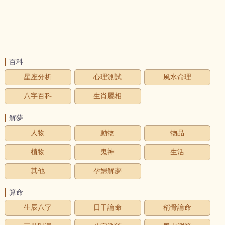
百科
星座分析
心理測試
風水命理
八字百科
生肖屬相
解夢
人物
動物
物品
植物
鬼神
生活
其他
孕婦解夢
算命
生辰八字
日干論命
稱骨論命