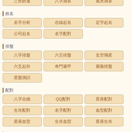
三世財運
八字測算
風水測算
姓名
名字分析
在線起名
定字起名
公司起名
名字配對
排盤
八字排盤
六壬排盤
玄空飛星
六爻起卦
奇門遁甲
紫薇排盤
星盤測試
配對
八字合婚
QQ配對
星座配對
生肖配對
名字配對
血型配對
星座血型
生肖血型
星座生肖