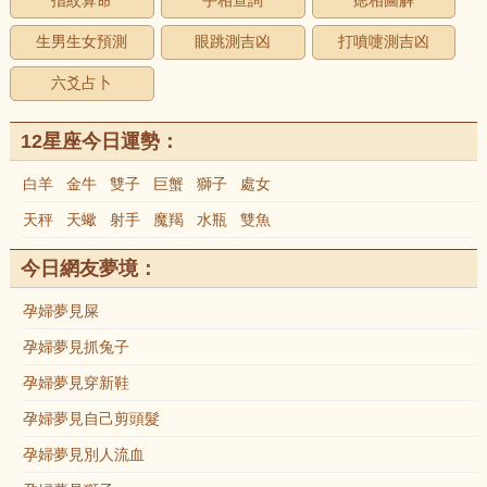
指紋算命
手相查詢
痣相圖解
生男生女預測
眼跳測吉凶
打噴嚏測吉凶
六爻占卜
12星座今日運勢：
白羊
金牛
雙子
巨蟹
獅子
處女
天秤
天蠍
射手
魔羯
水瓶
雙魚
今日網友夢境：
孕婦夢見屎
孕婦夢見抓兔子
孕婦夢見穿新鞋
孕婦夢見自己剪頭髮
孕婦夢見別人流血