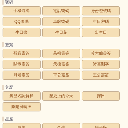
號碼
手機號碼
電話號碼
身份證號碼
QQ號碼
車牌號碼
生日密碼
生日書
生日花
出生日
靈簽
觀音靈簽
呂祖靈簽
黃大仙靈簽
關帝靈簽
天後靈簽
諸葛測字
月老靈簽
車公靈簽
王公靈簽
黃歷
黃歷名詞解釋
歷史上的今天
擇日
陰陽曆轉換
星座
白羊
金牛
雙子座