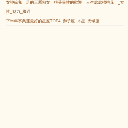
女神範兒十足的三屬相女，很受異性的歡迎，人生處處招桃花！_女
性_魅力_機遇
下半年事業運最好的星座TOP4_獅子座_木星_天蠍座