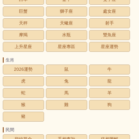
巨蟹
獅子座
處女座
天秤
天蠍座
射手
摩羯
水瓶
雙魚座
上升星座
星座專區
星座運勢
生肖
2026運勢
鼠
牛
虎
兔
龍
蛇
馬
羊
猴
雞
狗
豬
民間