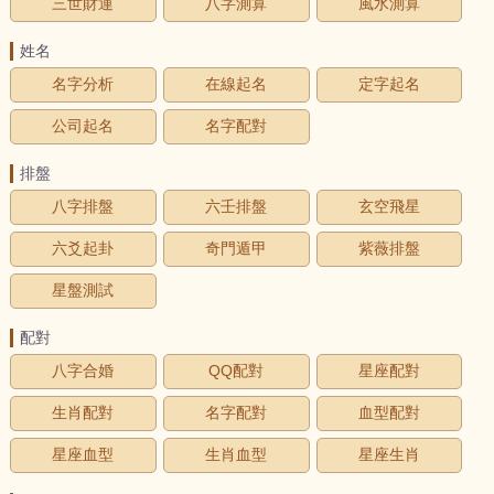
三世財運
八字測算
風水測算
姓名
名字分析
在線起名
定字起名
公司起名
名字配對
排盤
八字排盤
六壬排盤
玄空飛星
六爻起卦
奇門遁甲
紫薇排盤
星盤測試
配對
八字合婚
QQ配對
星座配對
生肖配對
名字配對
血型配對
星座血型
生肖血型
星座生肖