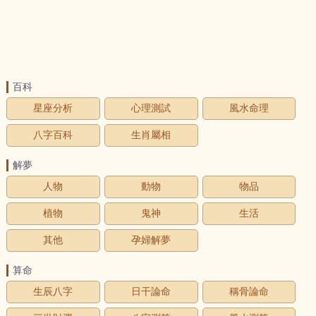
百科
星座分析
心理測試
風水命理
八字百科
生肖屬相
解夢
人物
動物
物品
植物
鬼神
生活
其他
孕婦解夢
算命
生辰八字
日干論命
稱骨論命