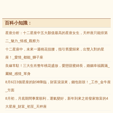
百科小知識：
星座分析：十二星座中五大顏值最高的星座女生，天秤座只能排第
二_魅力_情感_觀察力
十二星座中，未來一週桃花扭腰，指引舊愛歸來，出雙入對的星
座！_愛情_都能_獅子座
良緣常駐！三大生肖整年桃花盛放，愛戀甜蜜綿長，婚姻幸福圓滿_
屬豬_感情_單身
8月6日3個星座的財神降臨，財富滾滾來，錢包鼓鼓！_工作_金牛座
_方面
8月初，月底期間事業順利，運氣變好，新年到來之前發家致富的4
大星座_財富_初至_天秤座