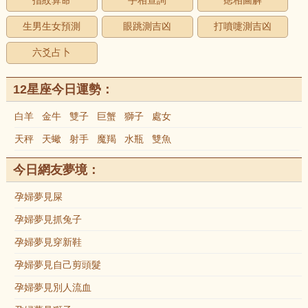
指紋算命
手相查詢
痣相圖解
生男生女預測
眼跳測吉凶
打噴嚏測吉凶
六爻占卜
12星座今日運勢：
白羊
金牛
雙子
巨蟹
獅子
處女
天秤
天蠍
射手
魔羯
水瓶
雙魚
今日網友夢境：
孕婦夢見屎
孕婦夢見抓兔子
孕婦夢見穿新鞋
孕婦夢見自己剪頭髮
孕婦夢見別人流血