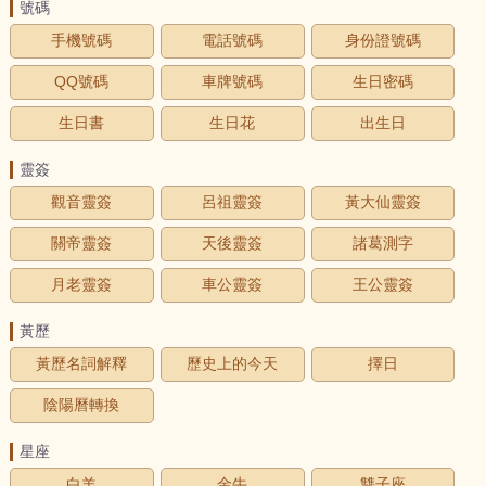
號碼
手機號碼
電話號碼
身份證號碼
QQ號碼
車牌號碼
生日密碼
生日書
生日花
出生日
靈簽
觀音靈簽
呂祖靈簽
黃大仙靈簽
關帝靈簽
天後靈簽
諸葛測字
月老靈簽
車公靈簽
王公靈簽
黃歷
黃歷名詞解釋
歷史上的今天
擇日
陰陽曆轉換
星座
白羊
金牛
雙子座