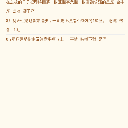
在之後的日子裡即將圓夢，財運順事業順，財富翻倍漲的星座_金牛
座_成功_獅子座
8月初天性樂觀事業進步，一直走上坡路不缺錢的4星座。_財運_機
會_主動
8.7星座運勢指南及注意事項（上）_事情_時機不對_歪理