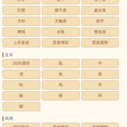
巨蟹
獅子座
處女座
天秤
天蠍座
射手
摩羯
水瓶
雙魚座
上升星座
星座專區
星座運勢
生肖
2026運勢
鼠
牛
虎
兔
龍
蛇
馬
羊
猴
雞
狗
豬
民間