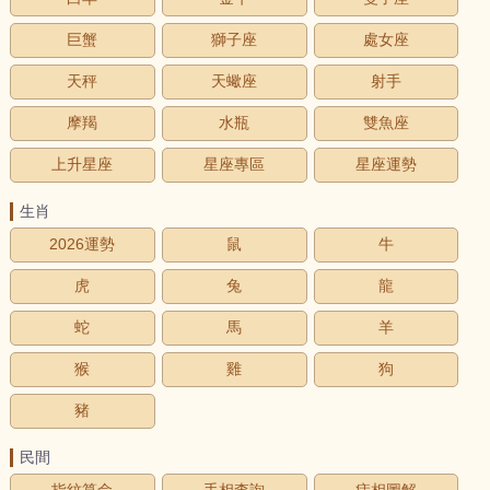
巨蟹
獅子座
處女座
天秤
天蠍座
射手
摩羯
水瓶
雙魚座
上升星座
星座專區
星座運勢
生肖
2026運勢
鼠
牛
虎
兔
龍
蛇
馬
羊
猴
雞
狗
豬
民間