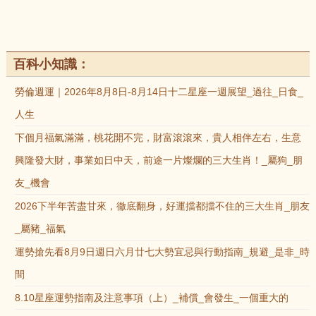
百科小知識：
勞倫週運｜2026年8月8日-8月14日十二星座一週展望_過往_日食_
人生
下個月福氣滿滿，桃花開不完，財富滾滾來，貴人相伴左右，生意
興隆發大財，事業如日中天，前途一片燦爛的三大生肖！_屬狗_朋
友_機會
2026下半年苦盡甘來，徹底翻身，好運擋都擋不住的三大生肖_朋友
_屬豬_福氣
運勢搶先看8月9日週日六月廿七大勢宜忌與行動指南_規避_是非_時
間
8.10星座運勢指南及注意事項（上）_補償_會發生_一個重大的