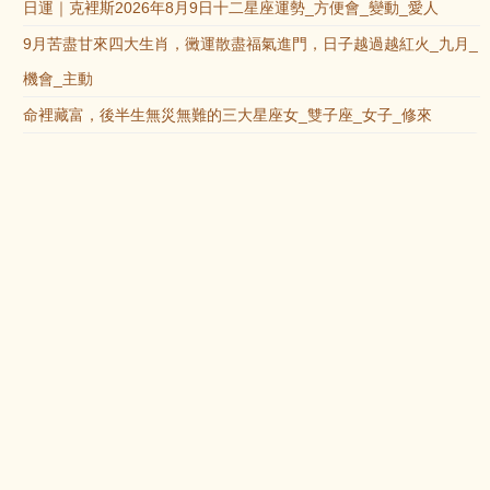
日運｜克裡斯2026年8月9日十二星座運勢_方便會_變動_愛人
9月苦盡甘來四大生肖，黴運散盡福氣進門，日子越過越紅火_九月_
機會_主動
命裡藏富，後半生無災無難的三大星座女_雙子座_女子_修來