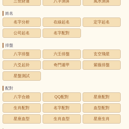
三世財運
八字測算
風水測算
姓名
名字分析
在線起名
定字起名
公司起名
名字配對
排盤
八字排盤
六壬排盤
玄空飛星
六爻起卦
奇門遁甲
紫薇排盤
星盤測試
配對
八字合婚
QQ配對
星座配對
生肖配對
名字配對
血型配對
星座血型
生肖血型
星座生肖