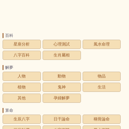
百科
星座分析
心理測試
風水命理
八字百科
生肖屬相
解夢
人物
動物
物品
植物
鬼神
生活
其他
孕婦解夢
算命
生辰八字
日干論命
稱骨論命