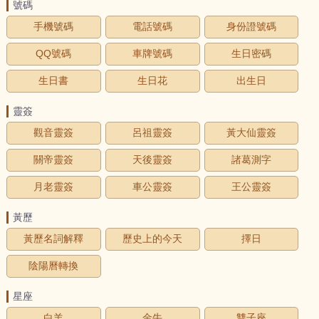
號碼
手機號碼
電話號碼
身份證號碼
QQ號碼
車牌號碼
生日密碼
生日書
生日花
出生日
靈簽
觀音靈簽
呂祖靈簽
黃大仙靈簽
關帝靈簽
天後靈簽
諸葛測字
月老靈簽
車公靈簽
王公靈簽
黃歷
黃歷名詞解釋
歷史上的今天
擇日
陰陽曆轉換
星座
白羊
金牛
雙子座