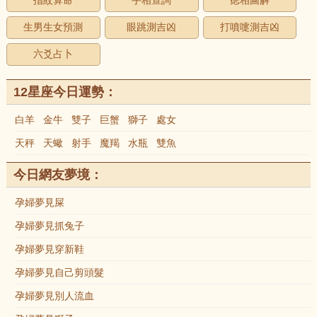
指紋算命
手相查詢
痣相圖解
生男生女預測
眼跳測吉凶
打噴嚏測吉凶
六爻占卜
12星座今日運勢：
白羊
金牛
雙子
巨蟹
獅子
處女
天秤
天蠍
射手
魔羯
水瓶
雙魚
今日網友夢境：
孕婦夢見屎
孕婦夢見抓兔子
孕婦夢見穿新鞋
孕婦夢見自己剪頭髮
孕婦夢見別人流血