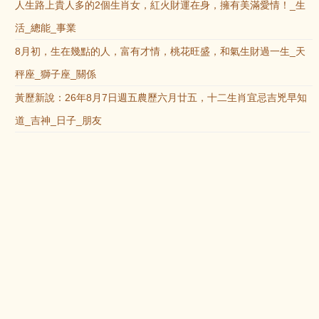
人生路上貴人多的2個生肖女，紅火財運在身，擁有美滿愛情！_生
活_總能_事業
8月初，生在幾點的人，富有才情，桃花旺盛，和氣生財過一生_天
秤座_獅子座_關係
黃歷新說：26年8月7日週五農歷六月廿五，十二生肖宜忌吉兇早知
道_吉神_日子_朋友