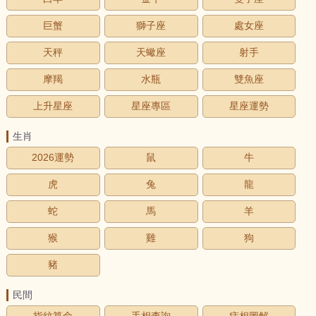
巨蟹
獅子座
處女座
天秤
天蠍座
射手
摩羯
水瓶
雙魚座
上升星座
星座專區
星座運勢
生肖
2026運勢
鼠
牛
虎
兔
龍
蛇
馬
羊
猴
雞
狗
豬
民間