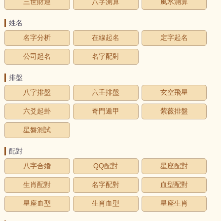
三世財運
八字測算
風水測算
姓名
名字分析
在線起名
定字起名
公司起名
名字配對
排盤
八字排盤
六壬排盤
玄空飛星
六爻起卦
奇門遁甲
紫薇排盤
星盤測試
配對
八字合婚
QQ配對
星座配對
生肖配對
名字配對
血型配對
星座血型
生肖血型
星座生肖