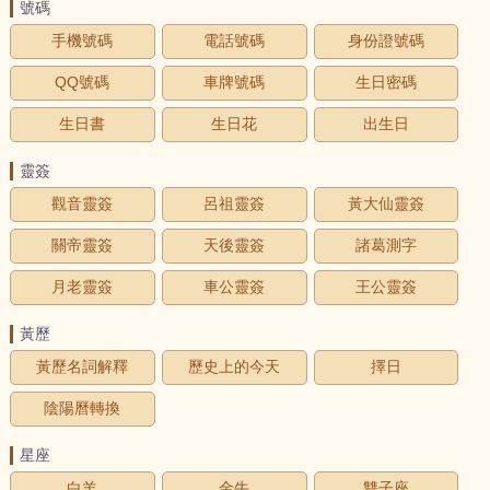
號碼
手機號碼
電話號碼
身份證號碼
QQ號碼
車牌號碼
生日密碼
生日書
生日花
出生日
靈簽
觀音靈簽
呂祖靈簽
黃大仙靈簽
關帝靈簽
天後靈簽
諸葛測字
月老靈簽
車公靈簽
王公靈簽
黃歷
黃歷名詞解釋
歷史上的今天
擇日
陰陽曆轉換
星座
白羊
金牛
雙子座