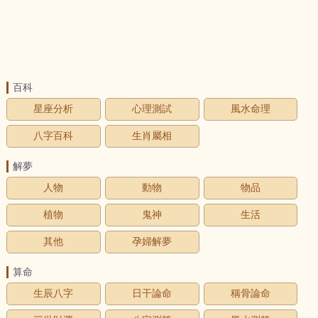
百科
星座分析
心理測試
風水命理
八字百科
生肖屬相
解夢
人物
動物
物品
植物
鬼神
生活
其他
孕婦解夢
算命
生辰八字
日干論命
稱骨論命