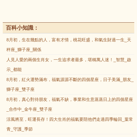
百科小知識：
8月初，生在幾點的人，富有才情，桃花旺盛，和氣生財過一生_天
秤座_獅子座_關係
人見人愛的兩個生肖女，一生追求者最多，堪稱萬人迷！_智慧_啟
示_都能
8月初，紅火運勢滿布，福氣源源不斷的四個星座，日子美滿_朋友_
獅子座_雙子座
8月初，真心對待朋友，福氣不缺，事業和生意蒸蒸日上的四個星座
_合作中_金牛座_雙子座
涼風將至，旺運長存！四大生肖的福氣要陪他們走過四季輪回_葉常
青_守護_季節