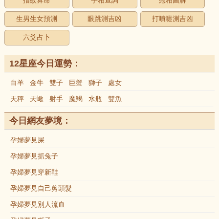
指紋算命
手相查詢
痣相圖解
生男生女預測
眼跳測吉凶
打噴嚏測吉凶
六爻占卜
12星座今日運勢：
白羊
金牛
雙子
巨蟹
獅子
處女
天秤
天蠍
射手
魔羯
水瓶
雙魚
今日網友夢境：
孕婦夢見屎
孕婦夢見抓兔子
孕婦夢見穿新鞋
孕婦夢見自己剪頭髮
孕婦夢見別人流血