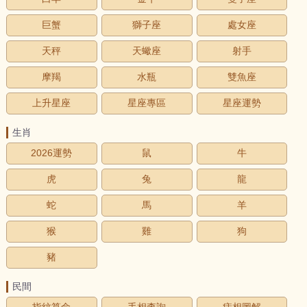
巨蟹
獅子座
處女座
天秤
天蠍座
射手
摩羯
水瓶
雙魚座
上升星座
星座專區
星座運勢
生肖
2026運勢
鼠
牛
虎
兔
龍
蛇
馬
羊
猴
雞
狗
豬
民間