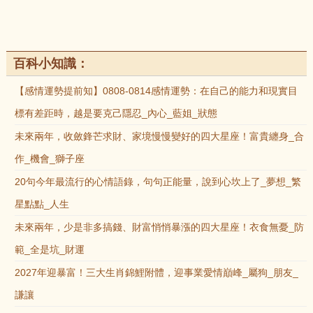
百科小知識：
【感情運勢提前知】0808-0814感情運勢：在自己的能力和現實目
標有差距時，越是要克己隱忍_內心_藍姐_狀態
未來兩年，收斂鋒芒求財、家境慢慢變好的四大星座！富貴纏身_合
作_機會_獅子座
20句今年最流行的心情語錄，句句正能量，說到心坎上了_夢想_繁
星點點_人生
未來兩年，少是非多搞錢、財富悄悄暴漲的四大星座！衣食無憂_防
範_全是坑_財運
2027年迎暴富！三大生肖錦鯉附體，迎事業愛情巔峰_屬狗_朋友_
謙讓