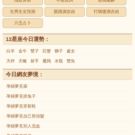
指紋算命
手相查詢
痣相圖解
生男生女預測
眼跳測吉凶
打噴嚏測吉凶
六爻占卜
12星座今日運勢：
白羊
金牛
雙子
巨蟹
獅子
處女
天秤
天蠍
射手
魔羯
水瓶
雙魚
今日網友夢境：
孕婦夢見屎
孕婦夢見抓兔子
孕婦夢見穿新鞋
孕婦夢見自己剪頭髮
孕婦夢見別人流血