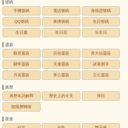
號碼
手機號碼
電話號碼
身份證號碼
QQ號碼
車牌號碼
生日密碼
生日書
生日花
出生日
靈簽
觀音靈簽
呂祖靈簽
黃大仙靈簽
關帝靈簽
天後靈簽
諸葛測字
月老靈簽
車公靈簽
王公靈簽
黃歷
黃歷名詞解釋
歷史上的今天
擇日
陰陽曆轉換
星座
白羊
金牛
雙子座