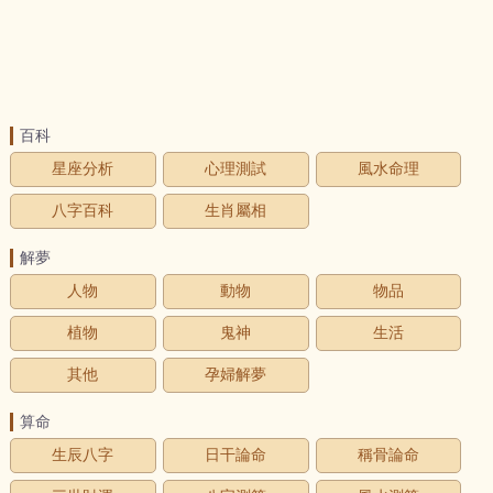
百科
星座分析
心理測試
風水命理
八字百科
生肖屬相
解夢
人物
動物
物品
植物
鬼神
生活
其他
孕婦解夢
算命
生辰八字
日干論命
稱骨論命