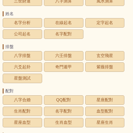
三世財運
八字測算
風水測算
姓名
名字分析
在線起名
定字起名
公司起名
名字配對
排盤
八字排盤
六壬排盤
玄空飛星
六爻起卦
奇門遁甲
紫薇排盤
星盤測試
配對
八字合婚
QQ配對
星座配對
生肖配對
名字配對
血型配對
星座血型
生肖血型
星座生肖