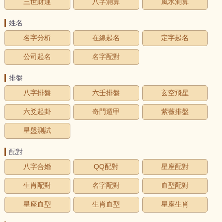
三世財運
八字測算
風水測算
姓名
名字分析
在線起名
定字起名
公司起名
名字配對
排盤
八字排盤
六壬排盤
玄空飛星
六爻起卦
奇門遁甲
紫薇排盤
星盤測試
配對
八字合婚
QQ配對
星座配對
生肖配對
名字配對
血型配對
星座血型
生肖血型
星座生肖