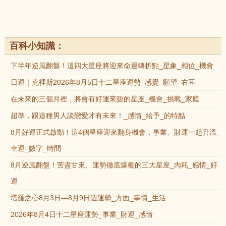
百科小知識：
下半年逆風翻盤！這四大星座將迎來命運轉折點_星象_相位_機會
日運｜克裡斯2026年8月5日十二星座運勢_感覺_願望_右耳
在未來的三個月裡，將會有好運來臨的星座_機會_挑戰_家庭
超準，跟這種男人談戀愛才有未來！_感情_給予_的特點
8月好運正式啟動！這4個星座迎來翻身機會，事業、財運一起升溫_
幸運_數字_時間
8月逆風翻盤！苦盡甘來、運勢徹底爆棚的三大星座_內耗_感情_好
運
塔羅之心8月3日—8月9日週運勢_方面_事情_生活
2026年8月4日十二星座運勢_事業_財運_感情