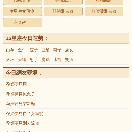
指紋算命
手相查詢
痣相圖解
生男生女預測
眼跳測吉凶
打噴嚏測吉凶
六爻占卜
12星座今日運勢：
白羊
金牛
雙子
巨蟹
獅子
處女
天秤
天蠍
射手
魔羯
水瓶
雙魚
今日網友夢境：
孕婦夢見屎
孕婦夢見抓兔子
孕婦夢見穿新鞋
孕婦夢見自己剪頭髮
孕婦夢見別人流血