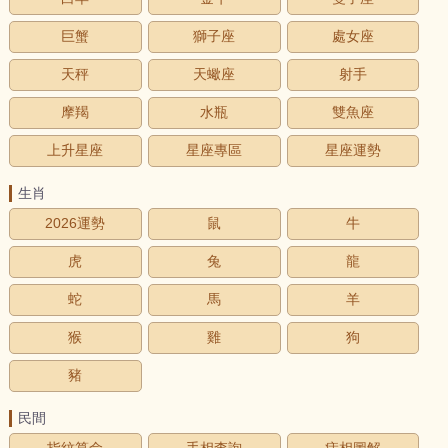
巨蟹
獅子座
處女座
天秤
天蠍座
射手
摩羯
水瓶
雙魚座
上升星座
星座專區
星座運勢
生肖
2026運勢
鼠
牛
虎
兔
龍
蛇
馬
羊
猴
雞
狗
豬
民間