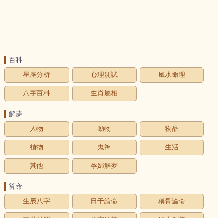
百科
星座分析
心理測試
風水命理
八字百科
生肖屬相
解夢
人物
動物
物品
植物
鬼神
生活
其他
孕婦解夢
算命
生辰八字
日干論命
稱骨論命