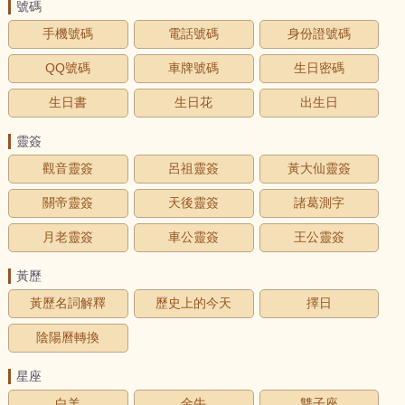
號碼
手機號碼
電話號碼
身份證號碼
QQ號碼
車牌號碼
生日密碼
生日書
生日花
出生日
靈簽
觀音靈簽
呂祖靈簽
黃大仙靈簽
關帝靈簽
天後靈簽
諸葛測字
月老靈簽
車公靈簽
王公靈簽
黃歷
黃歷名詞解釋
歷史上的今天
擇日
陰陽曆轉換
星座
白羊
金牛
雙子座