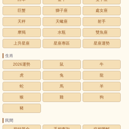
巨蟹
獅子座
處女座
天秤
天蠍座
射手
摩羯
水瓶
雙魚座
上升星座
星座專區
星座運勢
生肖
2026運勢
鼠
牛
虎
兔
龍
蛇
馬
羊
猴
雞
狗
豬
民間