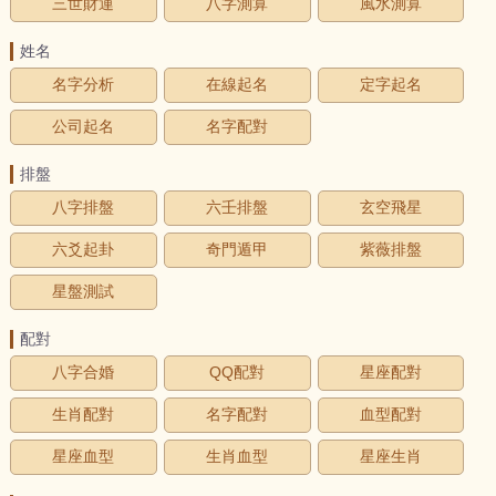
三世財運
八字測算
風水測算
姓名
名字分析
在線起名
定字起名
公司起名
名字配對
排盤
八字排盤
六壬排盤
玄空飛星
六爻起卦
奇門遁甲
紫薇排盤
星盤測試
配對
八字合婚
QQ配對
星座配對
生肖配對
名字配對
血型配對
星座血型
生肖血型
星座生肖