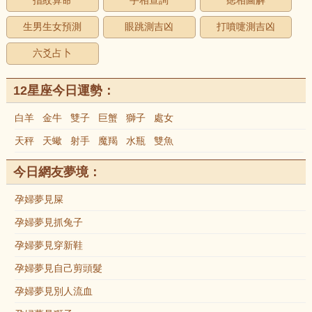
指紋算命
手相查詢
痣相圖解
生男生女預測
眼跳測吉凶
打噴嚏測吉凶
六爻占卜
12星座今日運勢：
白羊
金牛
雙子
巨蟹
獅子
處女
天秤
天蠍
射手
魔羯
水瓶
雙魚
今日網友夢境：
孕婦夢見屎
孕婦夢見抓兔子
孕婦夢見穿新鞋
孕婦夢見自己剪頭髮
孕婦夢見別人流血