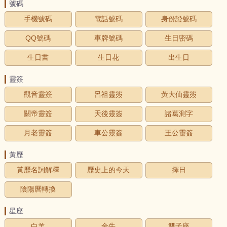
號碼
手機號碼
電話號碼
身份證號碼
QQ號碼
車牌號碼
生日密碼
生日書
生日花
出生日
靈簽
觀音靈簽
呂祖靈簽
黃大仙靈簽
關帝靈簽
天後靈簽
諸葛測字
月老靈簽
車公靈簽
王公靈簽
黃歷
黃歷名詞解釋
歷史上的今天
擇日
陰陽曆轉換
星座
白羊
金牛
雙子座