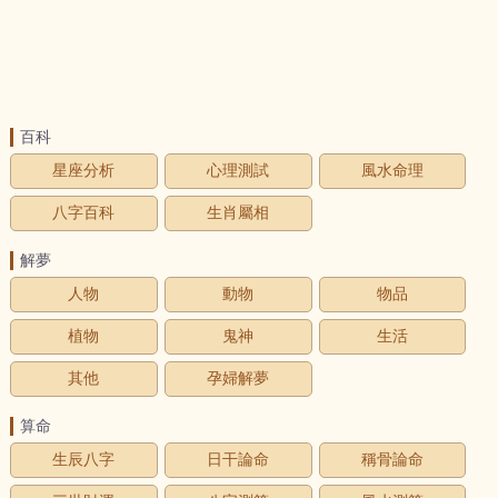
百科
星座分析
心理測試
風水命理
八字百科
生肖屬相
解夢
人物
動物
物品
植物
鬼神
生活
其他
孕婦解夢
算命
生辰八字
日干論命
稱骨論命