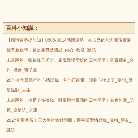
百科小知識：
【感情運勢提前知】0808-0814感情運勢：在自己的能力和現實目
標有差距時，越是要克己隱忍_內心_藍姐_狀態
未來兩年，收斂鋒芒求財、家境慢慢變好的四大星座！富貴纏身_合
作_機會_獅子座
20句今年最流行的心情語錄，句句正能量，說到心坎上了_夢想_繁
星點點_人生
未來兩年，少是非多搞錢、財富悄悄暴漲的四大星座！衣食無憂_防
範_全是坑_財運
2027年迎暴富！三大生肖錦鯉附體，迎事業愛情巔峰_屬狗_朋友_
謙讓