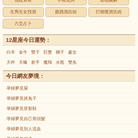
指紋算命
手相查詢
痣相圖解
生男生女預測
眼跳測吉凶
打噴嚏測吉凶
六爻占卜
12星座今日運勢：
白羊
金牛
雙子
巨蟹
獅子
處女
天秤
天蠍
射手
魔羯
水瓶
雙魚
今日網友夢境：
孕婦夢見屎
孕婦夢見抓兔子
孕婦夢見穿新鞋
孕婦夢見自己剪頭髮
孕婦夢見別人流血