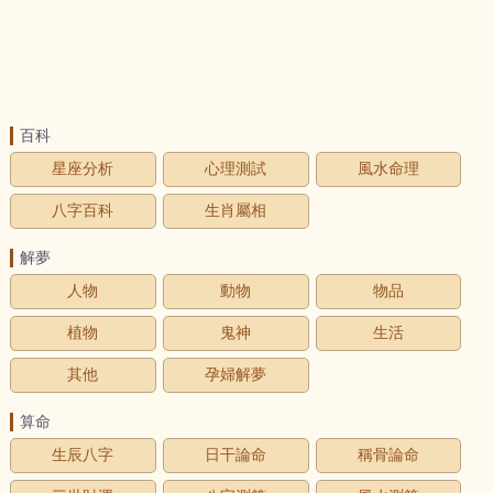
百科
星座分析
心理測試
風水命理
八字百科
生肖屬相
解夢
人物
動物
物品
植物
鬼神
生活
其他
孕婦解夢
算命
生辰八字
日干論命
稱骨論命