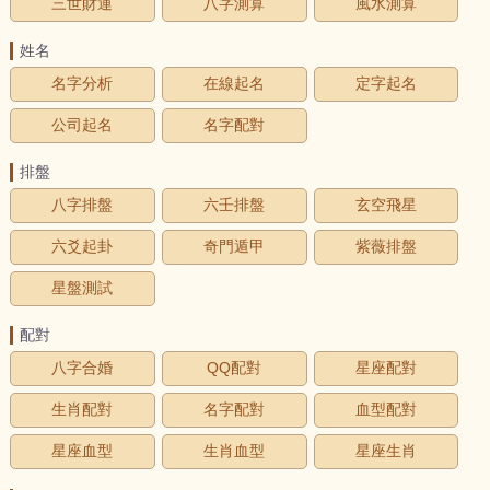
三世財運
八字測算
風水測算
姓名
名字分析
在線起名
定字起名
公司起名
名字配對
排盤
八字排盤
六壬排盤
玄空飛星
六爻起卦
奇門遁甲
紫薇排盤
星盤測試
配對
八字合婚
QQ配對
星座配對
生肖配對
名字配對
血型配對
星座血型
生肖血型
星座生肖