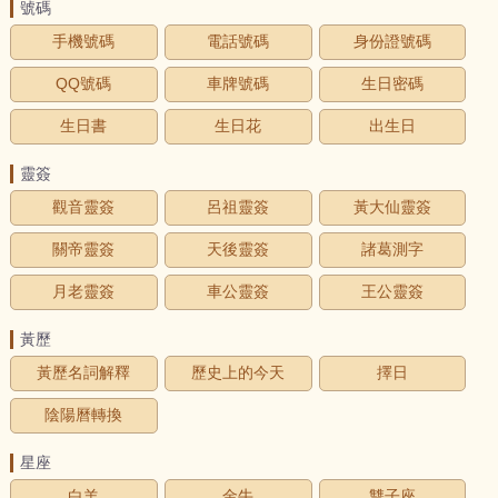
號碼
手機號碼
電話號碼
身份證號碼
QQ號碼
車牌號碼
生日密碼
生日書
生日花
出生日
靈簽
觀音靈簽
呂祖靈簽
黃大仙靈簽
關帝靈簽
天後靈簽
諸葛測字
月老靈簽
車公靈簽
王公靈簽
黃歷
黃歷名詞解釋
歷史上的今天
擇日
陰陽曆轉換
星座
白羊
金牛
雙子座