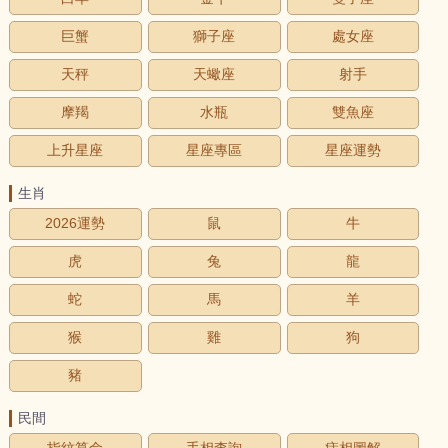
巨蟹
獅子座
處女座
天秤
天蠍座
射手
摩羯
水瓶
雙魚座
上升星座
星座專區
星座運勢
生肖
2026運勢
鼠
牛
虎
兔
龍
蛇
馬
羊
猴
雞
狗
豬
民間