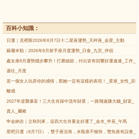
百科小知識：
日運｜克裡斯2026年8月7日十二星座運勢_天秤座_金星_主動
蘇珊米勒︱2026年8月射手座月度運勢_日食_九宮_伴侶
處女座8月運勢穩步攀升！打磨細節，付出皆有回響好運連連_工作_
過往_月度
若一個女人玩弄你的感情，那她一定有這樣的表現！_星座_女性_距
離感
2027年逆襲暴富！三大生肖踩中流年財星，一路飛速賺大錢_財富_
貴人_屬豬
申金納吉｜立秋到來，這四大生肖要走好運了_金水_申辰_午馬
星吧日運（8月7日），雙子座沮喪，水瓶座不愉快，雙魚座有誤會_