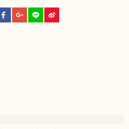
鼠
牛
虎
龍
蛇
馬
猴
雞
狗