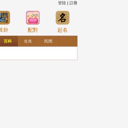
登陸
|
註冊
算卦
配對
起名
百科
生肖
民間