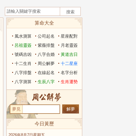
算命大全
風水測算
公司起名
星座配對
呂祖靈簽
紫薇排盤
月老靈簽
號碼吉凶
八字合婚
黃道吉日
十二生肖
周公解夢
十二星座
八字排盤
在線起名
名字分析
八字測算
生辰八字
生肖運勢
夢見
今日黃歷
2026年8月7日星期五