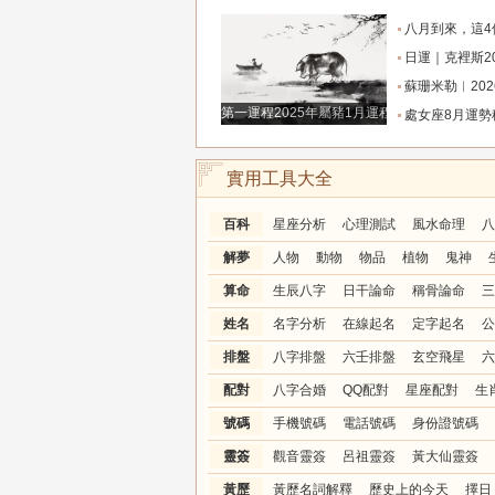
八月到來，這4個生肖迎來轉運巔峰，財運擋不住
日運｜克裡斯2026年8月7日十二星
蘇珊米勒︱2026年8月射手座月
第一運程2025年屬豬1月運程解析
處女座8月運勢穩步攀升！打磨細節，付出皆有
實用工具大全
百科
星座分析
心理測試
風水命理
八
解夢
人物
動物
物品
植物
鬼神
算命
生辰八字
日干論命
稱骨論命
三
姓名
名字分析
在線起名
定字起名
公
排盤
八字排盤
六壬排盤
玄空飛星
六
配對
八字合婚
QQ配對
星座配對
生
號碼
手機號碼
電話號碼
身份證號碼
靈簽
觀音靈簽
呂祖靈簽
黃大仙靈簽
黃歷
黃歷名詞解釋
歷史上的今天
擇日