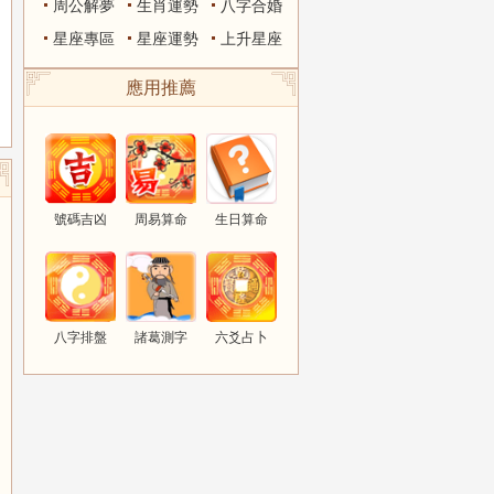
周公解夢
生肖運勢
八字合婚
星座專區
星座運勢
上升星座
應用推薦
號碼吉凶
周易算命
生日算命
八字排盤
諸葛測字
六爻占卜