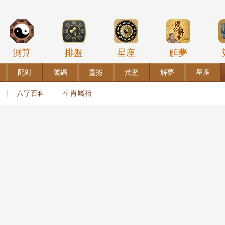
測算
排盤
星座
解夢
配對
號碼
靈簽
黃歷
解夢
星座
八字百科
生肖屬相