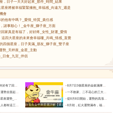
座，日子一天天好起來_那件_時間_結果
星座將被幸福緊緊擁抱_幸福感_向遠方_週是
_機會
的他有中嗎？_愛情_特質_責任感
，諸事順心！_金牛座_獅子座_方面
回家真是有福了，好好疼_女性_財運_愛情
，這四大星座的未來會幸福嘍_共鳴_情感_直覺
的四個星座，日子美滿_朋友_獅子座_雙子座
運勢_天秤座_金星_主動
_日食_九宮_伴侶
一天天好起來_那件_時間_結果
8月7日3個星座的金銀滿庫，財富倍增，諸事順心！_金牛座_獅子座_方面
幸福緊緊擁抱_幸福感_向遠方_週是
一不敗家、二不花心的三大生肖女，娶回家真是有福了，好好疼_女性_財運_愛情
_工作_生活_機會
從8月8日開始，運勢的高漲如期而至，這四大星座的未來會幸福嘍_共鳴_情感_直覺
靜電魚金牛座星運詳解【週運2024年12月9日-12月15日】
他有中嗎？_愛情_特質_責任感
8月初，紅火運勢滿布，福氣源源不斷的四個星座，日子美滿_朋友_獅子座_雙子座