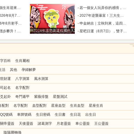
，喜事登門！_機會_本命年_龍人
若一個女人玩弄你的感情，那她一定有這樣的表現！_星座_女性_距離感
座運勢_天秤座_金星_主動
2027年逆襲暴富！三大生肖踩中流年財星，一路飛速賺大錢_財富_貴人_屬豬
度運勢_日食_九宮_伴侶
申金納吉｜立秋到來，這四大生肖要走好運了_金水_申辰_午馬
狗2024年運勢及運程屬狗人2024運勢好嗎
回響好運連連_工作_過往_月度
星吧日運（8月7日），雙子座沮喪，水瓶座不愉快，雙魚座有誤會_工作_情人_方會更
字百科
生肖屬相
生活
其他
孕婦解夢
世財運
八字測算
風水測算
司起名
名字配對
爻起卦
奇門遁甲
紫薇排盤
星盤測試
肖配對
名字配對
血型配對
星座血型
生肖血型
星座生肖
QQ號碼
車牌號碼
生日密碼
生日書
生日花
出生日
關帝靈簽
天後靈簽
諸葛測字
月老靈簽
車公靈簽
王公靈簽
陰陽曆轉換