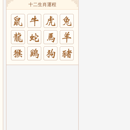
十二生肖運程
兔
羊
豬