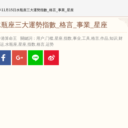
25年11月15日水瓶座三大運勢指數_格言_事業_星座
5日水瓶座三大運勢指數_格言_事業_星座
來源：香港算命王 關鍵詞：用户,门槛,星座,指数,事业,工具,格言,作品,知识,财
运,水瓶座,星座,指数,格言,运势