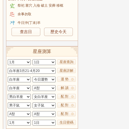
祭祀 塞穴 入殮 破土 安葬 移柩
余事勿取
牛日沖(丁未)羊
查吉日
歷史今天
星座測算
星座查詢
星座詳解
運 勢
解 讀
配 對
配 對
配 對
生日密碼