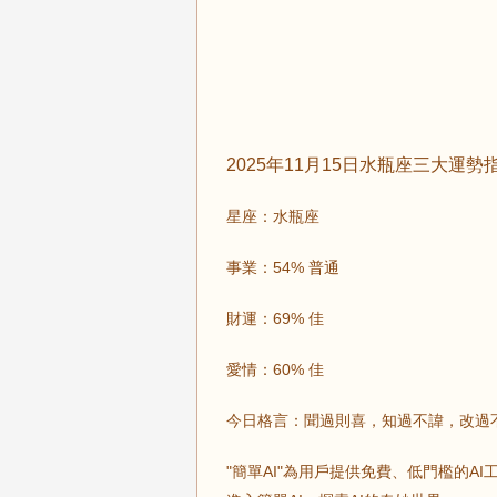
2025年11月15日水瓶座三大運勢
星座：水瓶座
事業：54% 普通
財運：69% 佳
愛情：60% 佳
今日格言：聞過則喜，知過不諱，改過
"簡單AI"為用戶提供免費、低門檻的