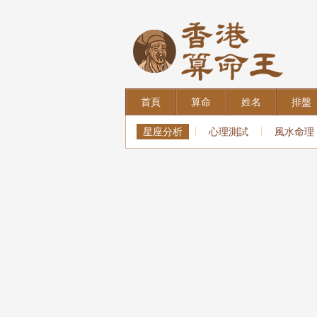
首頁
算命
姓名
排盤
星座分析
心理測試
風水命理