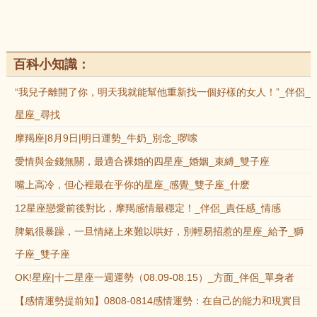
百科小知識：
“我兒子離開了你，明天我就能幫他重新找一個好樣的女人！”_伴侶_
星座_尋找
摩羯座|8月9日|明日運勢_牛奶_別念_啰嗦
愛情與金錢無關，最適合裸婚的四星座_婚姻_束縛_雙子座
嘴上高冷，但心裡最在乎你的星座_感覺_雙子座_什麽
12星座戀愛前後對比，摩羯感情最穩定！_伴侶_責任感_情感
脾氣很暴躁，一旦情緒上來難以哄好，別輕易招惹的星座_給予_獅
子座_雙子座
OK!星座|十二星座一週運勢（08.09-08.15）_方面_伴侶_單身者
【感情運勢提前知】0808-0814感情運勢：在自己的能力和現實目