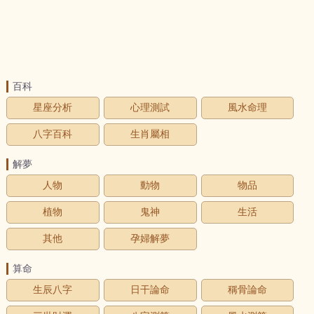
百科
星座分析
心理測試
風水命理
八字百科
生肖屬相
解夢
人物
動物
物品
植物
鬼神
生活
其他
孕婦解夢
算命
生辰八字
日干論命
稱骨論命