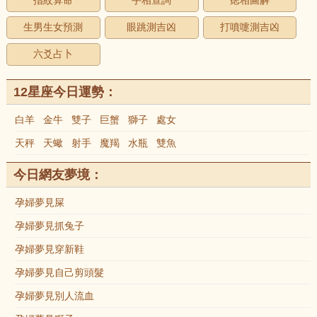
指紋算命
手相查詢
痣相圖解
生男生女預測
眼跳測吉凶
打噴嚏測吉凶
六爻占卜
12星座今日運勢：
白羊
金牛
雙子
巨蟹
獅子
處女
天秤
天蠍
射手
魔羯
水瓶
雙魚
今日網友夢境：
孕婦夢見屎
孕婦夢見抓兔子
孕婦夢見穿新鞋
孕婦夢見自己剪頭髮
孕婦夢見別人流血