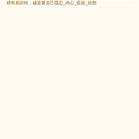
標有差距時，越是要克己隱忍_內心_藍姐_狀態