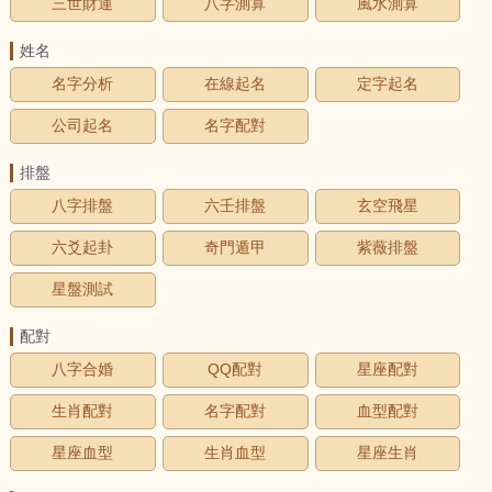
三世財運
八字測算
風水測算
姓名
名字分析
在線起名
定字起名
公司起名
名字配對
排盤
八字排盤
六壬排盤
玄空飛星
六爻起卦
奇門遁甲
紫薇排盤
星盤測試
配對
八字合婚
QQ配對
星座配對
生肖配對
名字配對
血型配對
星座血型
生肖血型
星座生肖