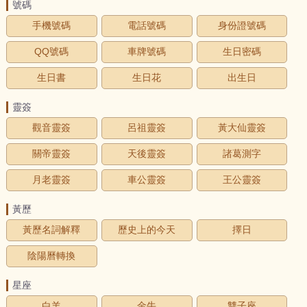
號碼
手機號碼
電話號碼
身份證號碼
QQ號碼
車牌號碼
生日密碼
生日書
生日花
出生日
靈簽
觀音靈簽
呂祖靈簽
黃大仙靈簽
關帝靈簽
天後靈簽
諸葛測字
月老靈簽
車公靈簽
王公靈簽
黃歷
黃歷名詞解釋
歷史上的今天
擇日
陰陽曆轉換
星座
白羊
金牛
雙子座