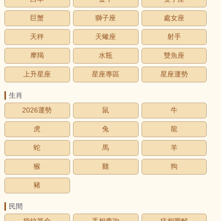
巨蟹
獅子座
處女座
天秤
天蠍座
射手
摩羯
水瓶
雙魚座
上升星座
星座專區
星座運勢
生肖
2026運勢
鼠
牛
虎
兔
龍
蛇
馬
羊
猴
雞
狗
豬
民間