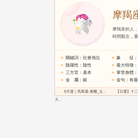
摩羯
摩羯座的人
時間觀念，
關鍵詞：社會地位
象 征：
陰陽性：陰性
最大特徵：
三方官：基本
金 屬：銀
8月運｜馬喬麗-奧爾_太...
【日運】十二星座
大...