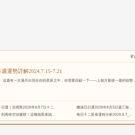
更
週運勢詳解2024.7.15-7.21
： 這週有一次滿月出現在你的星座之中，你需要回顧一下——上個月最後一週的狀態
·日運｜克裡斯2026年8月7日十二...
·娜迪亞日運2026年8月5日週三每...
·別再啃空頭畫餅！這幾個星座搞...
·每日十二星座運程分析2026.8.7_...