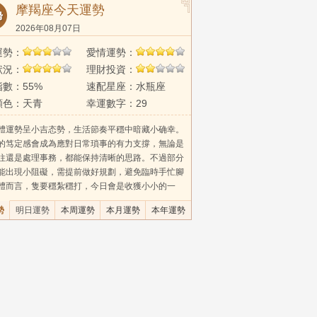
摩羯座今天運勢
2026年08月07日
運勢：
愛情運勢：
狀況：
理財投資：
數：55%
速配星座：水瓶座
顏色：天青
幸運數字：29
體運勢呈小吉态勢，生活節奏平穩中暗藏小确幸。
的笃定感會成為應對日常瑣事的有力支撐，無論是
往還是處理事務，都能保持清晰的思路。不過部分
能出現小阻礙，需提前做好規劃，避免臨時手忙腳
體而言，隻要穩紮穩打，今日會是收獲小小的一
勢
明日運勢
本周運勢
本月運勢
本年運勢