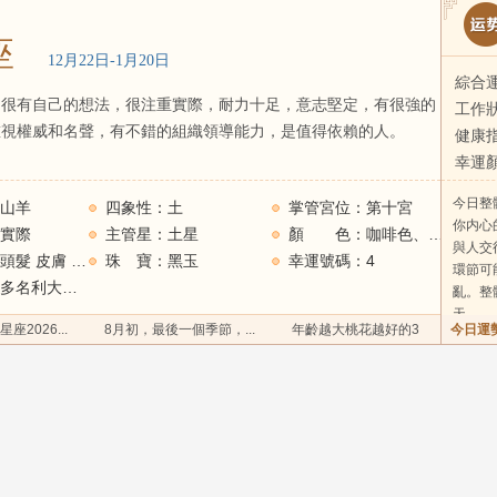
座
12月22日-1月20日
綜合
，很有自己的想法，很注重實際，耐力十足，意志堅定，有很強的
工作
重視權威和名聲，有不錯的組織領導能力，是值得依賴的人。
健康指
幸運
今日整
山羊
四象性：土
掌管宮位：第十宮
你内心
實際
主管星：土星
顏 色：咖啡色、黑、墨綠
與人交
掌管身體：頭髮 皮膚 牙 骨
珠 寶：黑玉
幸運號碼：4
環節可
金句：有最多名利大贏家
亂。整
天。
2026...
8月初，最後一個季節，...
年齡越大桃花越好的3
今日運