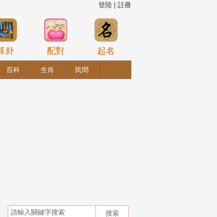
登陸
|
註冊
算卦
配對
起名
百科
生肖
民間