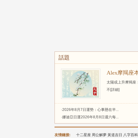
話題
Alex摩羯座本
太陽或上升摩羯座
不
[詳細]
·2026年8月7日運勢：心事懸在半...
·娜迪亞日運2026年8月8日週六每...
友情鏈接:
十二星座
周公解夢
黃道吉日
八字百科