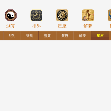
測算
排盤
星座
解夢
配對
號碼
靈簽
黃歷
解夢
星座