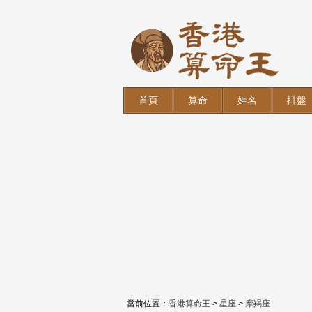
首頁
算命
姓名
排盤
當前位置：
香港算命王
>
星座
>
摩羯座