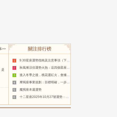
關注排行榜
多>>
9.30星座運勢指南及注意事項（下）_建議_天蠍座_處理
秋風漸涼但運勢火熱：這四個星座如何解鎖秋天的快樂密碼？_社交_秋分_顯示
，是
進入冬季之後，桃花運紅火，會擁有珍貴的愛情，白頭到老的四個星座_季節_天秤座_天蠍座
摩羯座事業規劃：目標明確，一步步實現_ZhuanlAn_發展_職場
魔羯座本週運勢
十二星座2025年10月27號運勢：需要深思熟慮_綜合_建議_事業