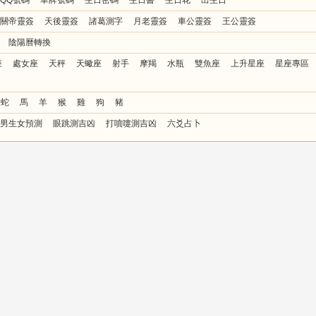
QQ號碼
車牌號碼
生日密碼
生日書
生日花
出生日
關帝靈簽
天後靈簽
諸葛測字
月老靈簽
車公靈簽
王公靈簽
陰陽曆轉換
座
處女座
天秤
天蠍座
射手
摩羯
水瓶
雙魚座
上升星座
星座專區
蛇
馬
羊
猴
雞
狗
豬
男生女預測
眼跳測吉凶
打噴嚏測吉凶
六爻占卜