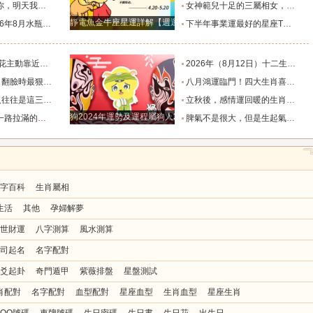
樣的女人！”_伴侶_星座_尋找
女神範兒十足的三屬相女，很受異性的歡迎，人生處處招桃花！_女性_魅力_機遇
靜電魚金牛座星運詳解【週運2024年12月9日-12月15日】
度運勢_合作_木星_滿月
下半年事業運最好的星座TOP4_獅子座_木星_天蠍座
的三個星座_雙子座_東西_地方
2026年（8月12日）十二生肖最棒運勢播報_龍的_財富_方面
，誰碰底線誰倒黴_金牛座_星象_天秤座
八月鴻運臨門！四大生肖喜事紮堆來襲，下半年一路順風順水到底_避雷_要點_合作
也懂得借助團隊_水瓶_協作_一個人
立秋後，感情運回暖的生肖TOP3_單身_放平_申金
狗2024年運勢及運程屬狗人2024運勢好嗎
全年順風順水少坎坷_合作_人脈_事業
脾氣不是很大，但是生起氣來很難哄的五大星座女_女性_情緒_給予
鼠
牛
虎
龍
蛇
馬
字百科
生肖屬相
猴
雞
狗
生活
其他
孕婦解夢
世財運
八字測算
風水測算
司起名
名字配對
爻起卦
奇門遁甲
紫薇排盤
星盤測試
肖配對
名字配對
血型配對
星座血型
生肖血型
星座生肖