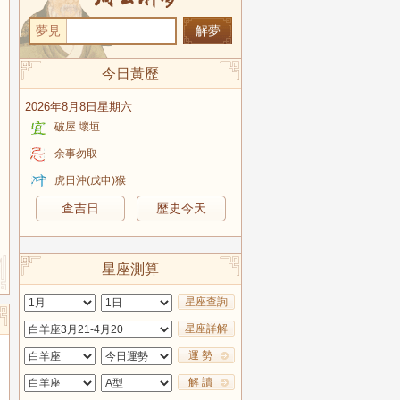
夢見
今日黃歷
2026年8月8日星期六
破屋 壞垣
余事勿取
虎日沖(戊申)猴
查吉日
歷史今天
星座測算
星座查詢
星座詳解
運 勢
解 讀