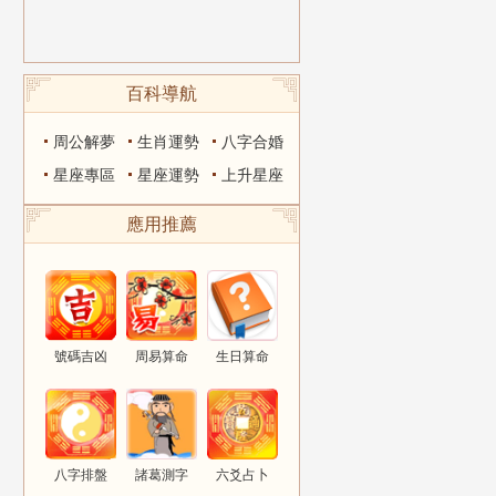
百科導航
周公解夢
生肖運勢
八字合婚
星座專區
星座運勢
上升星座
應用推薦
號碼吉凶
周易算命
生日算命
八字排盤
諸葛測字
六爻占卜