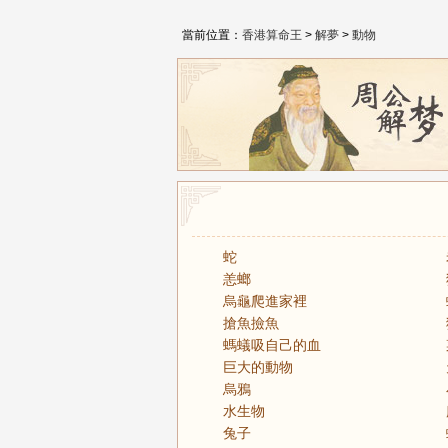
當前位置：
香港算命王
>
解夢
>
動物
蛇
恙螂
烏龜爬進家裡
搶魚撿魚
螞蟻吸自己的血
巨大的動物
烏鴉
水生物
兔子