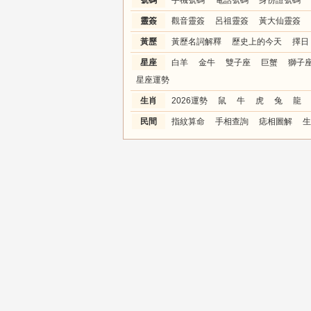
號碼
手機號碼
電話號碼
身份證號碼
靈簽
觀音靈簽
呂祖靈簽
黃大仙靈簽
黃歷
黃歷名詞解釋
歷史上的今天
擇日
星座
白羊
金牛
雙子座
巨蟹
獅子
星座運勢
生肖
2026運勢
鼠
牛
虎
兔
龍
民間
指紋算命
手相查詢
痣相圖解
生