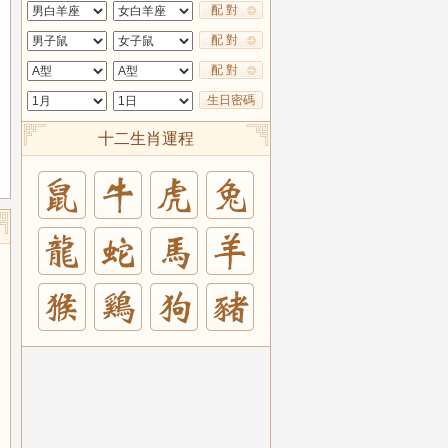
配 對
配 對
配 對
生日密碼
十二生肖運程
兔
羊
豬