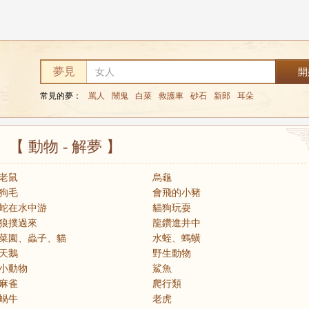
夢見
常見的夢：
罵人
鬧鬼
白菜
救護車
砂石
新郎
耳朵
【 動物 - 解夢 】
老鼠
烏龜
狗毛
會飛的小豬
蛇在水中游
貓狗玩耍
狼撲過來
龍鑽進井中
菜園、蟲子、貓
水蛭、螞蟥
天鵝
野生動物
小動物
鯊魚
麻雀
爬行類
蝸牛
老虎