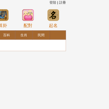
登陸
|
註冊
算卦
配對
起名
百科
生肖
民間