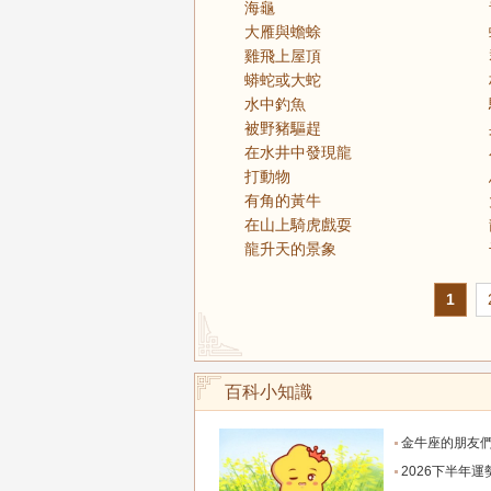
海龜
大雁與蟾蜍
雞飛上屋頂
蟒蛇或大蛇
水中釣魚
被野豬驅趕
在水井中發現龍
打動物
有角的黃牛
在山上騎虎戲耍
龍升天的景象
1
百科小知識
金牛座的朋友們，明天事業迎來新高峰，不要再默
2026下半年運勢徹底反轉迎來好運的四大星座！舊篇章結束