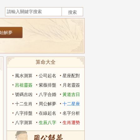
算命大全
風水測算
公司起名
星座配對
呂祖靈簽
紫薇排盤
月老靈簽
號碼吉凶
八字合婚
黃道吉日
十二生肖
周公解夢
十二星座
八字排盤
在線起名
名字分析
八字測算
生辰八字
生肖運勢