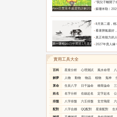
“我兒子離開了你，明天我就能幫他重新找一個好
Alex巨蟹座本週運勢詳解2024.12.23-12.29
蘇珊米勒︱2026年8月水瓶座月
8月第二週，桃花主動靠近，遇到值得認識的人
看著脾氣最好，翻臉時最狠！立秋後這三大星座撕掉偽裝
真正有能力的人往往是這三個星座，既能獨立完成
第一運程2025年屬豬1月運程解析
2027年貴人緣一路拉滿的三大生肖！處處有人幫扶，
實用工具大全
百科
星座分析
心理測試
風水命理
八
解夢
人物
動物
物品
植物
鬼神
算命
生辰八字
日干論命
稱骨論命
三
姓名
名字分析
在線起名
定字起名
公
排盤
八字排盤
六壬排盤
玄空飛星
六
配對
八字合婚
QQ配對
星座配對
生