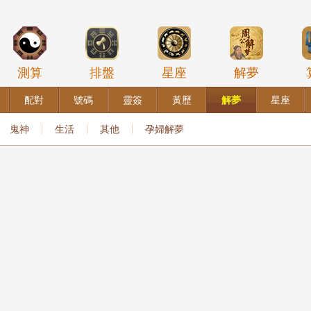
測算
排盤
星座
解夢
配對
號碼
靈簽
黃歷
解夢
星座
鬼神
生活
其他
孕婦解夢