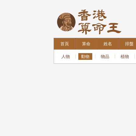
首頁
算命
姓名
排盤
人物
動物
物品
植物