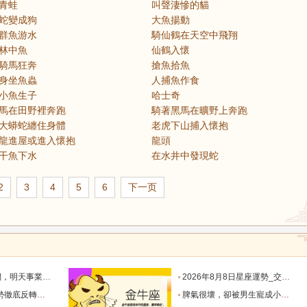
青蛙
叫聲淒慘的貓
蛇變成狗
大魚揚動
群魚游水
騎仙鶴在天空中飛翔
林中魚
仙鶴入懷
騎馬狂奔
搶魚拾魚
身坐魚蟲
人捕魚作食
小魚生子
哈士奇
馬在田野裡奔跑
騎著黑馬在曠野上奔跑
大蟒蛇纏住身體
老虎下山捕入懷抱
龍進屋或進入懷抱
龍頭
干魚下水
在水井中發現蛇
2
3
4
5
6
下一页
默付出而錯失機會！_工作_宇宙_能量
2026年8月8日星座運勢_交易_管理_合作
，新的機遇之門敞開_時期_獅子座_重擔
脾氣很壞，卻被男生寵成小公主的四大星座女，無憂無慮沒煩惱_女生_魅力_所在