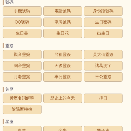
號碼
手機號碼
電話號碼
身份證號碼
QQ號碼
車牌號碼
生日密碼
生日書
生日花
出生日
靈簽
觀音靈簽
呂祖靈簽
黃大仙靈簽
關帝靈簽
天後靈簽
諸葛測字
月老靈簽
車公靈簽
王公靈簽
黃歷
黃歷名詞解釋
歷史上的今天
擇日
陰陽曆轉換
星座
白羊
金牛
雙子座