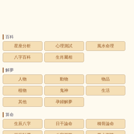
百科
星座分析
心理測試
風水命理
八字百科
生肖屬相
解夢
人物
動物
物品
植物
鬼神
生活
其他
孕婦解夢
算命
生辰八字
日干論命
稱骨論命