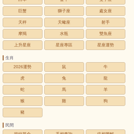
巨蟹
獅子座
處女座
天秤
天蠍座
射手
摩羯
水瓶
雙魚座
上升星座
星座專區
星座運勢
生肖
2026運勢
鼠
牛
虎
兔
龍
蛇
馬
羊
猴
雞
狗
豬
民間