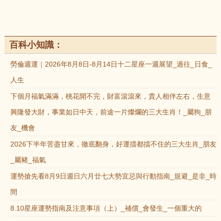
百科小知識：
勞倫週運｜2026年8月8日-8月14日十二星座一週展望_過往_日食_
人生
下個月福氣滿滿，桃花開不完，財富滾滾來，貴人相伴左右，生意
興隆發大財，事業如日中天，前途一片燦爛的三大生肖！_屬狗_朋
友_機會
2026下半年苦盡甘來，徹底翻身，好運擋都擋不住的三大生肖_朋友
_屬豬_福氣
運勢搶先看8月9日週日六月廿七大勢宜忌與行動指南_規避_是非_時
間
8.10星座運勢指南及注意事項（上）_補償_會發生_一個重大的