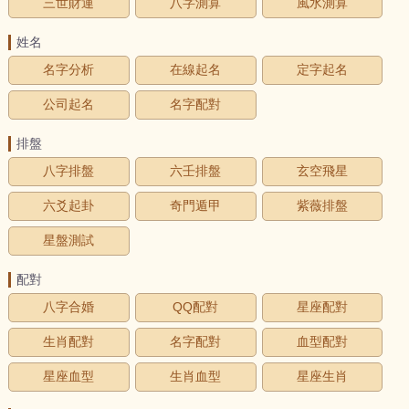
三世財運
八字測算
風水測算
姓名
名字分析
在線起名
定字起名
公司起名
名字配對
排盤
八字排盤
六壬排盤
玄空飛星
六爻起卦
奇門遁甲
紫薇排盤
星盤測試
配對
八字合婚
QQ配對
星座配對
生肖配對
名字配對
血型配對
星座血型
生肖血型
星座生肖