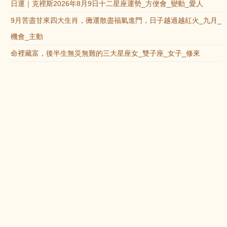
日運｜克裡斯2026年8月9日十二星座運勢_方便會_變動_愛人
9月苦盡甘來四大生肖，黴運散盡福氣進門，日子越過越紅火_九月_
機會_主動
命裡藏富，後半生無災無難的三大星座女_雙子座_女子_修來