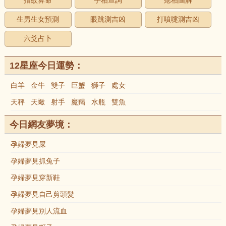
指紋算命
手相查詢
痣相圖解
生男生女預測
眼跳測吉凶
打噴嚏測吉凶
六爻占卜
12星座今日運勢：
白羊
金牛
雙子
巨蟹
獅子
處女
天秤
天蠍
射手
魔羯
水瓶
雙魚
今日網友夢境：
孕婦夢見屎
孕婦夢見抓兔子
孕婦夢見穿新鞋
孕婦夢見自己剪頭髮
孕婦夢見別人流血