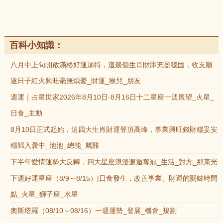
百科小知識：
八月中上旬開啟滿格好運加持，這幾個生肖財庫充盈穩固，收支順
遂日子紅火興旺毫無煩憂_財運_猴兒_朋友
週運｜占星世家2026年8月10日-8月16日十二星座一週展望_火星_
日食_主動
8月10日正式起始，這四大生肖財運登頂高峰，事業興旺錢財穩妥安
穩歸入囊中_池池_總能_屬雞
下半年愛情運勢大反轉，四大星座浪漫邂逅奪冠_生活_對方_那束光
下週好運星座（8/9～8/15）|日食發生，改善事業、財運的關鍵時間
點_火星_獅子座_水星
奧斯塔羅（08/10～08/16）一週運勢_發展_機會_規劃