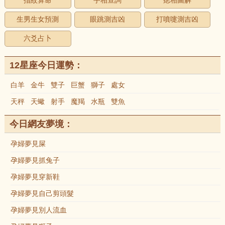
指紋算命
手相查詢
痣相圖解
生男生女預測
眼跳測吉凶
打噴嚏測吉凶
六爻占卜
12星座今日運勢：
白羊
金牛
雙子
巨蟹
獅子
處女
天秤
天蠍
射手
魔羯
水瓶
雙魚
今日網友夢境：
孕婦夢見屎
孕婦夢見抓兔子
孕婦夢見穿新鞋
孕婦夢見自己剪頭髮
孕婦夢見別人流血