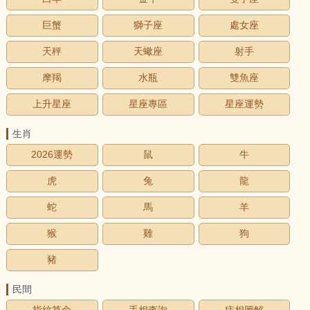
巨蟹
獅子座
處女座
天秤
天蠍座
射手
摩羯
水瓶
雙魚座
上升星座
星座專區
星座運勢
生肖
2026運勢
鼠
牛
虎
兔
龍
蛇
馬
羊
猴
雞
狗
豬
民間