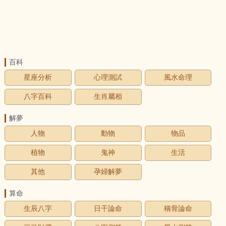
百科
星座分析
心理測試
風水命理
八字百科
生肖屬相
解夢
人物
動物
物品
植物
鬼神
生活
其他
孕婦解夢
算命
生辰八字
日干論命
稱骨論命