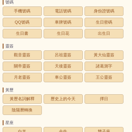
號碼
手機號碼
電話號碼
身份證號碼
QQ號碼
車牌號碼
生日密碼
生日書
生日花
出生日
靈簽
觀音靈簽
呂祖靈簽
黃大仙靈簽
關帝靈簽
天後靈簽
諸葛測字
月老靈簽
車公靈簽
王公靈簽
黃歷
黃歷名詞解釋
歷史上的今天
擇日
陰陽曆轉換
星座
白羊
金牛
雙子座