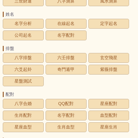
三世財運
八字測算
風水測算
姓名
名字分析
在線起名
定字起名
公司起名
名字配對
排盤
八字排盤
六壬排盤
玄空飛星
六爻起卦
奇門遁甲
紫薇排盤
星盤測試
配對
八字合婚
QQ配對
星座配對
生肖配對
名字配對
血型配對
星座血型
生肖血型
星座生肖