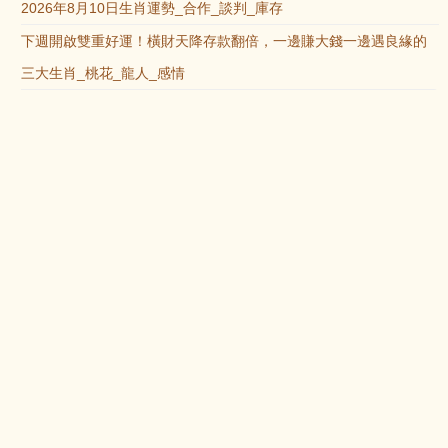
2026年8月10日生肖運勢_合作_談判_庫存
下週開啟雙重好運！橫財天降存款翻倍，一邊賺大錢一邊遇良緣的
三大生肖_桃花_龍人_感情