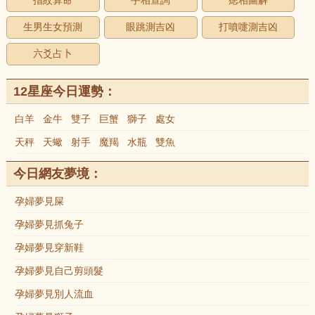
指紋算命
手相查詢
痣相圖解
生男生女預測
眼跳測吉凶
打噴嚏測吉凶
六爻占卜
12星座今日運勢：
白羊
金牛
雙子
巨蟹
獅子
處女
天秤
天蠍
射手
魔羯
水瓶
雙魚
今日網友夢境：
孕婦夢見屎
孕婦夢見抓兔子
孕婦夢見穿新鞋
孕婦夢見自己剪頭髮
孕婦夢見別人流血