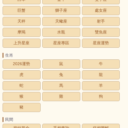
巨蟹
獅子座
處女座
天秤
天蠍座
射手
摩羯
水瓶
雙魚座
上升星座
星座專區
星座運勢
生肖
2026運勢
鼠
牛
虎
兔
龍
蛇
馬
羊
猴
雞
狗
豬
民間