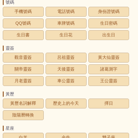
號碼
手機號碼
電話號碼
身份證號碼
QQ號碼
車牌號碼
生日密碼
生日書
生日花
出生日
靈簽
觀音靈簽
呂祖靈簽
黃大仙靈簽
關帝靈簽
天後靈簽
諸葛測字
月老靈簽
車公靈簽
王公靈簽
黃歷
黃歷名詞解釋
歷史上的今天
擇日
陰陽曆轉換
星座
白羊
金牛
雙子座