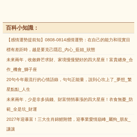
百科小知識：
【感情運勢提前知】0808-0814感情運勢：在自己的能力和現實目
標有差距時，越是要克己隱忍_內心_藍姐_狀態
未來兩年，收斂鋒芒求財、家境慢慢變好的四大星座！富貴纏身_合
作_機會_獅子座
20句今年最流行的心情語錄，句句正能量，說到心坎上了_夢想_繁
星點點_人生
未來兩年，少是非多搞錢、財富悄悄暴漲的四大星座！衣食無憂_防
範_全是坑_財運
2027年迎暴富！三大生肖錦鯉附體，迎事業愛情巔峰_屬狗_朋友_
謙讓