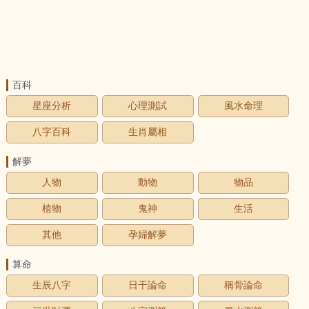
百科
星座分析
心理測試
風水命理
八字百科
生肖屬相
解夢
人物
動物
物品
植物
鬼神
生活
其他
孕婦解夢
算命
生辰八字
日干論命
稱骨論命