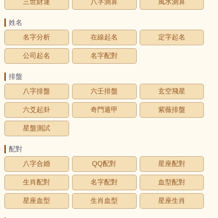
三世財運
八字測算
風水測算
姓名
名字分析
在線起名
定字起名
公司起名
名字配對
排盤
八字排盤
六壬排盤
玄空飛星
六爻起卦
奇門遁甲
紫薇排盤
星盤測試
配對
八字合婚
QQ配對
星座配對
生肖配對
名字配對
血型配對
星座血型
生肖血型
星座生肖