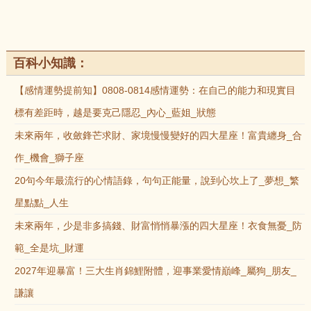
百科小知識：
【感情運勢提前知】0808-0814感情運勢：在自己的能力和現實目
標有差距時，越是要克己隱忍_內心_藍姐_狀態
未來兩年，收斂鋒芒求財、家境慢慢變好的四大星座！富貴纏身_合
作_機會_獅子座
20句今年最流行的心情語錄，句句正能量，說到心坎上了_夢想_繁
星點點_人生
未來兩年，少是非多搞錢、財富悄悄暴漲的四大星座！衣食無憂_防
範_全是坑_財運
2027年迎暴富！三大生肖錦鯉附體，迎事業愛情巔峰_屬狗_朋友_
謙讓