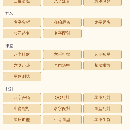
三世財運
八字測算
風水測算
姓名
名字分析
在線起名
定字起名
公司起名
名字配對
排盤
八字排盤
六壬排盤
玄空飛星
六爻起卦
奇門遁甲
紫薇排盤
星盤測試
配對
八字合婚
QQ配對
星座配對
生肖配對
名字配對
血型配對
星座血型
生肖血型
星座生肖