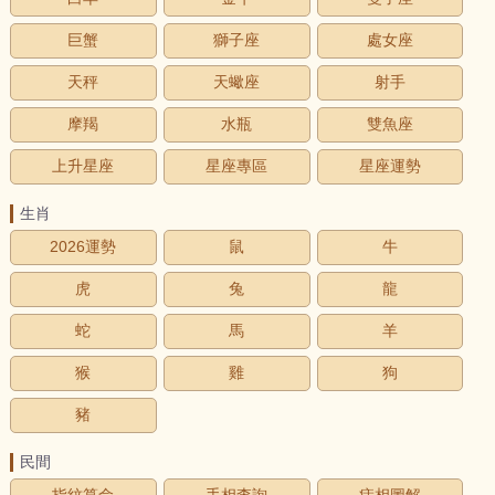
巨蟹
獅子座
處女座
天秤
天蠍座
射手
摩羯
水瓶
雙魚座
上升星座
星座專區
星座運勢
生肖
2026運勢
鼠
牛
虎
兔
龍
蛇
馬
羊
猴
雞
狗
豬
民間