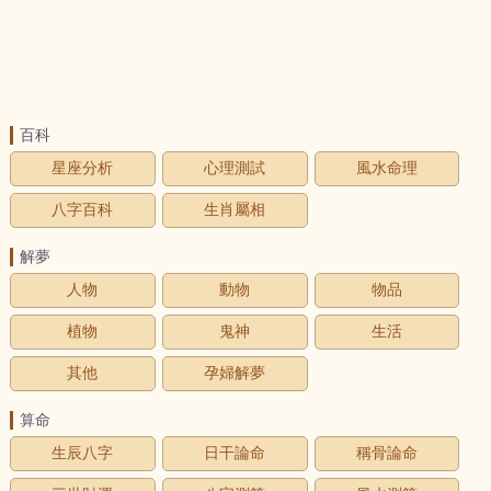
百科
星座分析
心理測試
風水命理
八字百科
生肖屬相
解夢
人物
動物
物品
植物
鬼神
生活
其他
孕婦解夢
算命
生辰八字
日干論命
稱骨論命