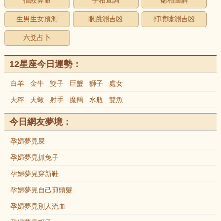
指紋算命
手相查詢
痣相圖解
生男生女預測
眼跳測吉凶
打噴嚏測吉凶
六爻占卜
12星座今日運勢：
白羊
金牛
雙子
巨蟹
獅子
處女
天秤
天蠍
射手
魔羯
水瓶
雙魚
今日網友夢境：
孕婦夢見屎
孕婦夢見抓兔子
孕婦夢見穿新鞋
孕婦夢見自己剪頭髮
孕婦夢見別人流血