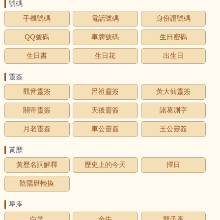
號碼
手機號碼
電話號碼
身份證號碼
QQ號碼
車牌號碼
生日密碼
生日書
生日花
出生日
靈簽
觀音靈簽
呂祖靈簽
黃大仙靈簽
關帝靈簽
天後靈簽
諸葛測字
月老靈簽
車公靈簽
王公靈簽
黃歷
黃歷名詞解釋
歷史上的今天
擇日
陰陽曆轉換
星座
白羊
金牛
雙子座