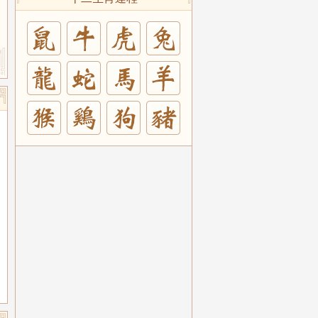
兔
羊
豬