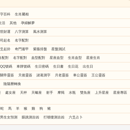
字百科
生肖屬相
生活
其他
孕婦解夢
世財運
八字測算
風水測算
司起名
名字配對
爻起卦
奇門遁甲
紫薇排盤
星盤測試
肖配對
名字配對
血型配對
星座血型
生肖血型
星座生肖
QQ號碼
車牌號碼
生日密碼
生日書
生日花
出生日
關帝靈簽
天後靈簽
諸葛測字
月老靈簽
車公靈簽
王公靈簽
陰陽曆轉換
座
處女座
天秤
天蠍座
射手
摩羯
水瓶
雙魚座
上升星座
星座專區
蛇
馬
羊
猴
雞
狗
豬
男生女預測
眼跳測吉凶
打噴嚏測吉凶
六爻占卜