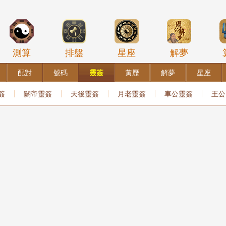
測算
排盤
星座
解夢
配對
號碼
靈簽
黃歷
解夢
星座
簽
關帝靈簽
天後靈簽
月老靈簽
車公靈簽
王公