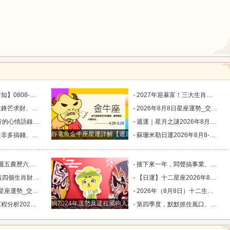
鼠
牛
虎
龍
蛇
馬
猴
雞
狗
目標有差距時，越是要克己隱忍_內心_藍姐_狀態
2027年迎暴富！三大生肖錦鯉附體，迎事業愛情巔峰_屬狗_朋友_謙讓
星座！富貴纏身_合作_機會_獅子座
2026年8月8日星座運勢_交易_管理_合作
說到心坎上了_夢想_繁星點點_人生
週運｜星月之謎2026年8月8日-8月14日十二星座一週展望_日全食_火星_人生
靜電魚金牛座星運詳解【週運2024年12月9日-12月15日】
星座！衣食無憂_防範_全是坑_財運
蘇珊米勒日運2026年8月8-9日十二星座週末運勢_土星_宮位_內心
肖排名榜。_工作_池池_感情
接下來一年，悶聲搞事業、家底越來越厚的四大星座！財源滾滾_機會_計劃_百萬財富
全程暢通收獲滿堂吉祥財富_財氣_龍人
【日運】十二星座2026年8月8日運勢播報_方面_感情_工作時
勢_交易_管理_合作
2026年（8月8日）十二生肖運勢播報_感情_事業_朋友
狗2024年運勢及運程屬狗人2024運勢好嗎
8.8_靈感_成長_事情
第四季度，默默抓住風口、收入節節走高的四大星座！越攢越富_機會_能量_直覺