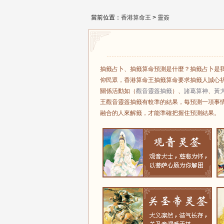
當前位置：
香港算命王
>
靈簽
抽籤占卜、抽籤算命預測是什麼？抽籤占卜是
仰民眾，香港算命王抽籤算命要求抽籤人誠心
關係活動如（
觀音靈簽抽籤
）、
諸葛算神
、
黃
王觀音靈簽抽籤有較準的結果，每預測一項事
融合的人來解籤，才能準確把握住預測結果。