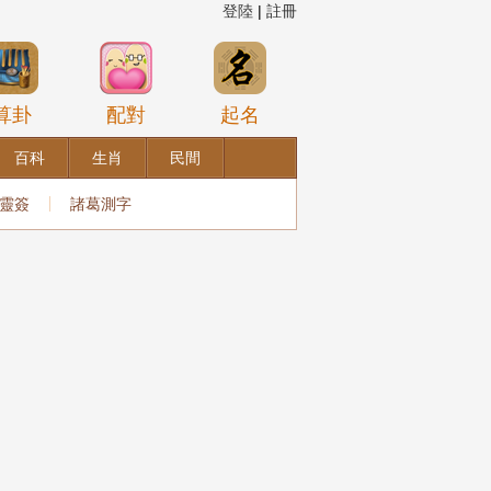
登陸
|
註冊
算卦
配對
起名
百科
生肖
民間
靈簽
諸葛測字