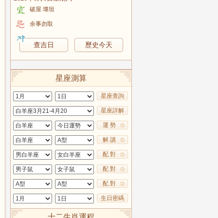
破屋 壞垣
余事勿取
查吉日
歷史今天
星座測算
星座查詢
星座詳解
運 勢
解 讀
配 對
配 對
配 對
生日密碼
十二生肖運程