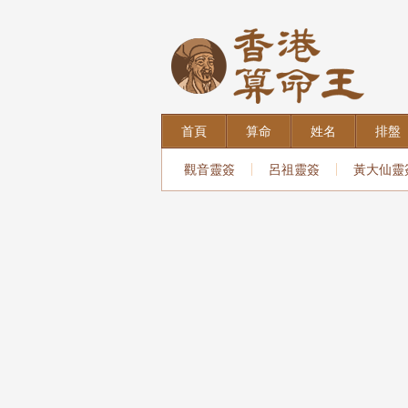
首頁
算命
姓名
排盤
觀音靈簽
呂祖靈簽
黃大仙靈