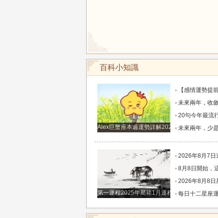
百科小知識
【感情運勢提前知】0808-0814感情運勢：在自己的能力和現實
未來兩年，收斂鋒芒求財、家境慢慢變好的四大
20句今年最流行的心情語錄，句句正能量，
Alex巨蟹座本週運勢詳解2024.12.23-12.29
未來兩年，少是非多搞錢、財富悄悄暴漲的四大
2026年8月7日週五農歷六月廿五好運生
8月8日開始，這四個生肖財運穩步上行，財路
2026年8月8日星座運
第一運程2025年屬豬1月運程解析
每日十二星座運程分析2026.