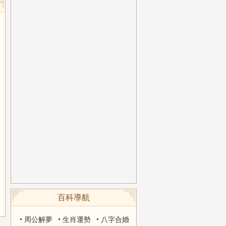
百科導航
周公解夢
生肖運勢
八字合婚