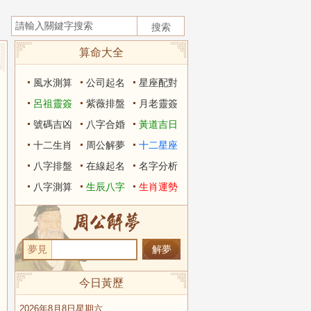
算命大全
風水測算
公司起名
星座配對
呂祖靈簽
紫薇排盤
月老靈簽
號碼吉凶
八字合婚
黃道吉日
十二生肖
周公解夢
十二星座
八字排盤
在線起名
名字分析
八字測算
生辰八字
生肖運勢
夢見
今日黃歷
2026年8月8日星期六