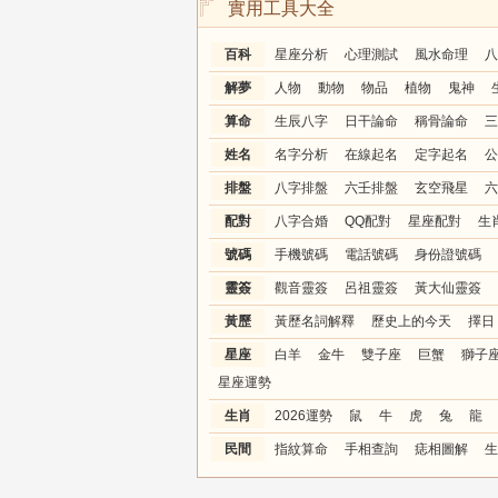
實用工具大全
百科
星座分析
心理測試
風水命理
八
解夢
人物
動物
物品
植物
鬼神
算命
生辰八字
日干論命
稱骨論命
三
姓名
名字分析
在線起名
定字起名
公
排盤
八字排盤
六壬排盤
玄空飛星
六
配對
八字合婚
QQ配對
星座配對
生
號碼
手機號碼
電話號碼
身份證號碼
靈簽
觀音靈簽
呂祖靈簽
黃大仙靈簽
黃歷
黃歷名詞解釋
歷史上的今天
擇日
星座
白羊
金牛
雙子座
巨蟹
獅子
星座運勢
生肖
2026運勢
鼠
牛
虎
兔
龍
民間
指紋算命
手相查詢
痣相圖解
生