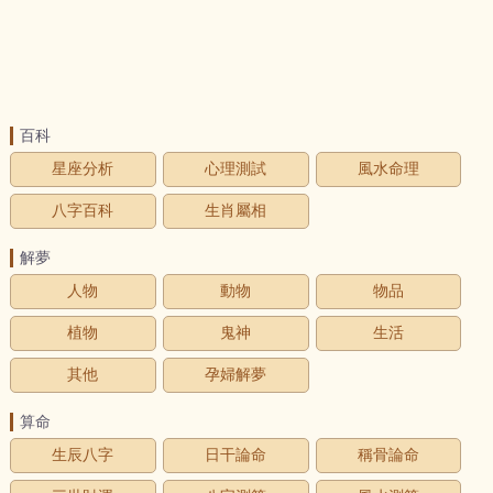
百科
星座分析
心理測試
風水命理
八字百科
生肖屬相
解夢
人物
動物
物品
植物
鬼神
生活
其他
孕婦解夢
算命
生辰八字
日干論命
稱骨論命