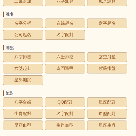
三世財運
八字測算
風水測算
姓名
名字分析
在線起名
定字起名
公司起名
名字配對
排盤
八字排盤
六壬排盤
玄空飛星
六爻起卦
奇門遁甲
紫薇排盤
星盤測試
配對
八字合婚
QQ配對
星座配對
生肖配對
名字配對
血型配對
星座血型
生肖血型
星座生肖