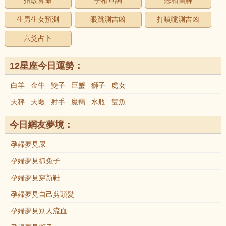
指紋算命
手相查詢
痣相圖解
生男生女預測
眼跳測吉凶
打噴嚏測吉凶
六爻占卜
12星座今日運勢：
白羊
金牛
雙子
巨蟹
獅子
處女
天秤
天蠍
射手
魔羯
水瓶
雙魚
今日網友夢境：
孕婦夢見屎
孕婦夢見抓兔子
孕婦夢見穿新鞋
孕婦夢見自己剪頭髮
孕婦夢見別人流血