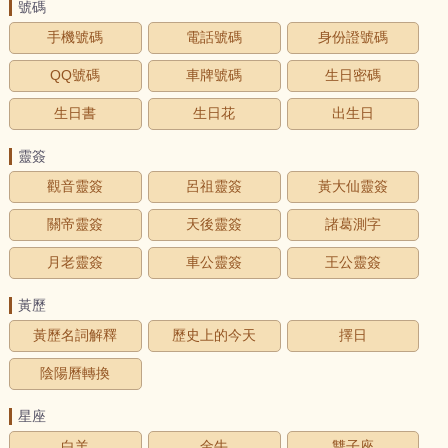
號碼
手機號碼
電話號碼
身份證號碼
QQ號碼
車牌號碼
生日密碼
生日書
生日花
出生日
靈簽
觀音靈簽
呂祖靈簽
黃大仙靈簽
關帝靈簽
天後靈簽
諸葛測字
月老靈簽
車公靈簽
王公靈簽
黃歷
黃歷名詞解釋
歷史上的今天
擇日
陰陽曆轉換
星座
白羊
金牛
雙子座