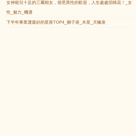
女神範兒十足的三屬相女，很受異性的歡迎，人生處處招桃花！_女
性_魅力_機遇
下半年事業運最好的星座TOP4_獅子座_木星_天蠍座