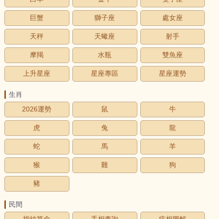
巨蟹
獅子座
處女座
天秤
天蠍座
射手
摩羯
水瓶
雙魚座
上升星座
星座專區
星座運勢
生肖
2026運勢
鼠
牛
虎
兔
龍
蛇
馬
羊
猴
雞
狗
豬
民間