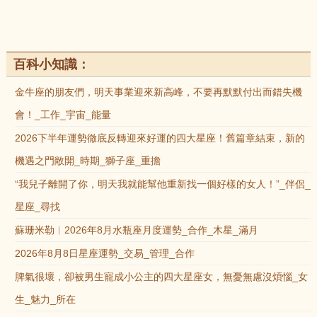
百科小知識：
金牛座的朋友們，明天事業迎來新高峰，不要再默默付出而錯失機
會！_工作_宇宙_能量
2026下半年運勢徹底反轉迎來好運的四大星座！舊篇章結束，新的
機遇之門敞開_時期_獅子座_重擔
“我兒子離開了你，明天我就能幫他重新找一個好樣的女人！”_伴侶_
星座_尋找
蘇珊米勒︱2026年8月水瓶座月度運勢_合作_木星_滿月
2026年8月8日星座運勢_交易_管理_合作
脾氣很壞，卻被男生寵成小公主的四大星座女，無憂無慮沒煩惱_女
生_魅力_所在