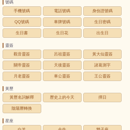
號碼
手機號碼
電話號碼
身份證號碼
QQ號碼
車牌號碼
生日密碼
生日書
生日花
出生日
靈簽
觀音靈簽
呂祖靈簽
黃大仙靈簽
關帝靈簽
天後靈簽
諸葛測字
月老靈簽
車公靈簽
王公靈簽
黃歷
黃歷名詞解釋
歷史上的今天
擇日
陰陽曆轉換
星座
白羊
金牛
雙子座