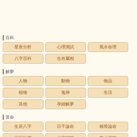
百科
星座分析
心理測試
風水命理
八字百科
生肖屬相
解夢
人物
動物
物品
植物
鬼神
生活
其他
孕婦解夢
算命
生辰八字
日干論命
稱骨論命