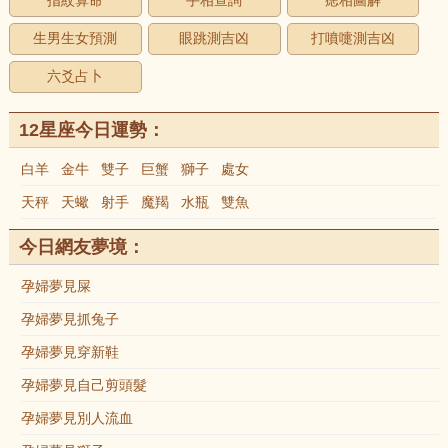
指紋算命
手相查詢
痣相圖解
生男生女預測
眼跳測吉凶
打噴嚏測吉凶
六爻占卜
12星座今日運勢：
白羊
金牛
雙子
巨蟹
獅子
處女
天秤
天蠍
射手
魔羯
水瓶
雙魚
今日網友夢境：
孕婦夢見屎
孕婦夢見抓兔子
孕婦夢見穿新鞋
孕婦夢見自己剪頭髮
孕婦夢見別人流血