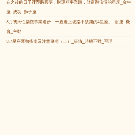
在之後的日子裡即將圓夢，財運順事業順，財富翻倍漲的星座_金牛
座_成功_獅子座
8月初天性樂觀事業進步，一直走上坡路不缺錢的4星座。_財運_機
會_主動
8.7星座運勢指南及注意事項（上）_事情_時機不對_歪理