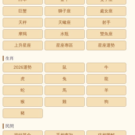
巨蟹
獅子座
處女座
天秤
天蠍座
射手
摩羯
水瓶
雙魚座
上升星座
星座專區
星座運勢
生肖
2026運勢
鼠
牛
虎
兔
龍
蛇
馬
羊
猴
雞
狗
豬
民間