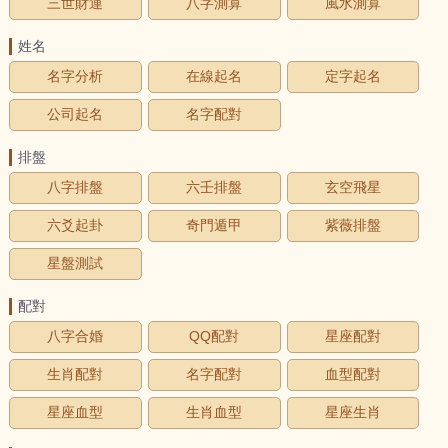
三世財運
八字測算
風水測算
姓名
名字分析
在線起名
定字起名
公司起名
名字配對
排盤
八字排盤
六壬排盤
玄空飛星
六爻起卦
奇門遁甲
紫薇排盤
星盤測試
配對
八字合婚
QQ配對
星座配對
生肖配對
名字配對
血型配對
星座血型
生肖血型
星座生肖