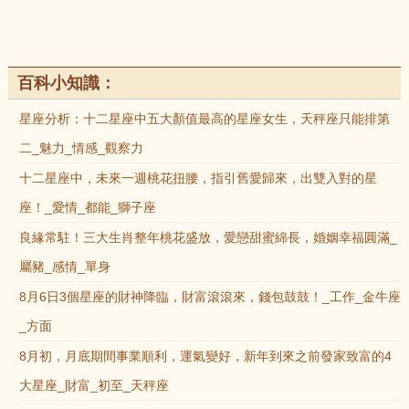
百科小知識：
星座分析：十二星座中五大顏值最高的星座女生，天秤座只能排第
二_魅力_情感_觀察力
十二星座中，未來一週桃花扭腰，指引舊愛歸來，出雙入對的星
座！_愛情_都能_獅子座
良緣常駐！三大生肖整年桃花盛放，愛戀甜蜜綿長，婚姻幸福圓滿_
屬豬_感情_單身
8月6日3個星座的財神降臨，財富滾滾來，錢包鼓鼓！_工作_金牛座
_方面
8月初，月底期間事業順利，運氣變好，新年到來之前發家致富的4
大星座_財富_初至_天秤座