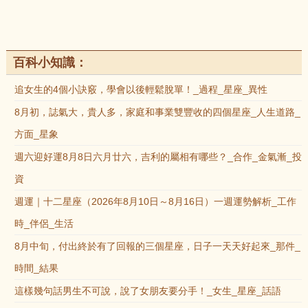
百科小知識：
追女生的4個小訣竅，學會以後輕鬆脫單！_過程_星座_異性
8月初，誌氣大，貴人多，家庭和事業雙豐收的四個星座_人生道路_
方面_星象
週六迎好運8月8日六月廿六，吉利的屬相有哪些？_合作_金氣漸_投
資
週運｜十二星座（2026年8月10日～8月16日）一週運勢解析_工作
時_伴侶_生活
8月中旬，付出終於有了回報的三個星座，日子一天天好起來_那件_
時間_結果
這樣幾句話男生不可說，說了女朋友要分手！_女生_星座_話語