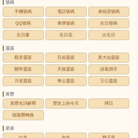
號碼
手機號碼
電話號碼
身份證號碼
QQ號碼
車牌號碼
生日密碼
生日書
生日花
出生日
靈簽
觀音靈簽
呂祖靈簽
黃大仙靈簽
關帝靈簽
天後靈簽
諸葛測字
月老靈簽
車公靈簽
王公靈簽
黃歷
黃歷名詞解釋
歷史上的今天
擇日
陰陽曆轉換
星座
白羊
金牛
雙子座