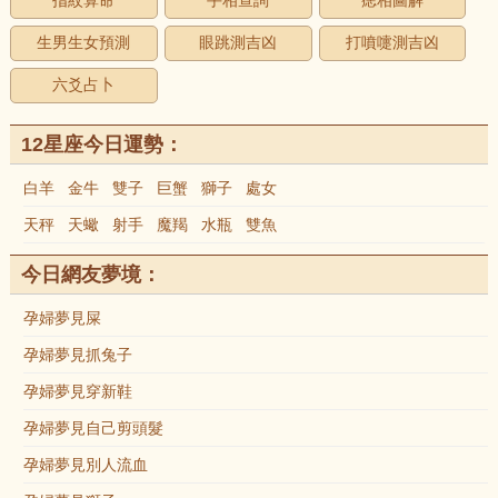
指紋算命
手相查詢
痣相圖解
生男生女預測
眼跳測吉凶
打噴嚏測吉凶
六爻占卜
12星座今日運勢：
白羊
金牛
雙子
巨蟹
獅子
處女
天秤
天蠍
射手
魔羯
水瓶
雙魚
今日網友夢境：
孕婦夢見屎
孕婦夢見抓兔子
孕婦夢見穿新鞋
孕婦夢見自己剪頭髮
孕婦夢見別人流血