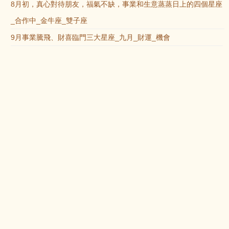
8月初，真心對待朋友，福氣不缺，事業和生意蒸蒸日上的四個星座
_合作中_金牛座_雙子座
9月事業騰飛、財喜臨門三大星座_九月_財運_機會