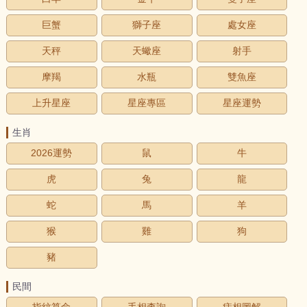
巨蟹
獅子座
處女座
天秤
天蠍座
射手
摩羯
水瓶
雙魚座
上升星座
星座專區
星座運勢
生肖
2026運勢
鼠
牛
虎
兔
龍
蛇
馬
羊
猴
雞
狗
豬
民間