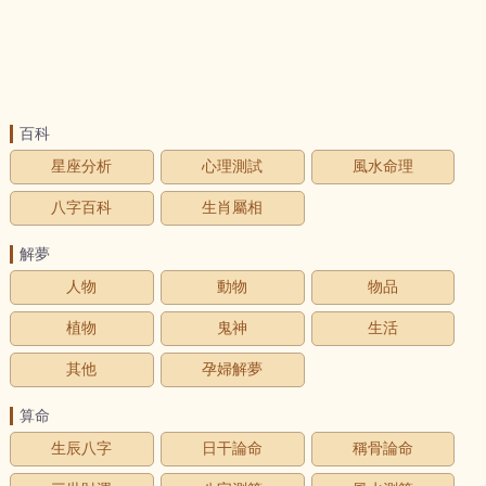
百科
星座分析
心理測試
風水命理
八字百科
生肖屬相
解夢
人物
動物
物品
植物
鬼神
生活
其他
孕婦解夢
算命
生辰八字
日干論命
稱骨論命