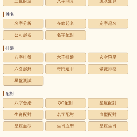
三世財運
八字測算
風水測算
姓名
名字分析
在線起名
定字起名
公司起名
名字配對
排盤
八字排盤
六壬排盤
玄空飛星
六爻起卦
奇門遁甲
紫薇排盤
星盤測試
配對
八字合婚
QQ配對
星座配對
生肖配對
名字配對
血型配對
星座血型
生肖血型
星座生肖