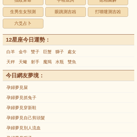
指紋算命
手相查詢
痣相圖解
生男生女預測
眼跳測吉凶
打噴嚏測吉凶
六爻占卜
12星座今日運勢：
白羊
金牛
雙子
巨蟹
獅子
處女
天秤
天蠍
射手
魔羯
水瓶
雙魚
今日網友夢境：
孕婦夢見屎
孕婦夢見抓兔子
孕婦夢見穿新鞋
孕婦夢見自己剪頭髮
孕婦夢見別人流血