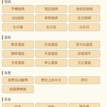
號碼
手機號碼
電話號碼
身份證號碼
QQ號碼
車牌號碼
生日密碼
生日書
生日花
出生日
靈簽
觀音靈簽
呂祖靈簽
黃大仙靈簽
關帝靈簽
天後靈簽
諸葛測字
月老靈簽
車公靈簽
王公靈簽
黃歷
黃歷名詞解釋
歷史上的今天
擇日
陰陽曆轉換
星座
白羊
金牛
雙子座