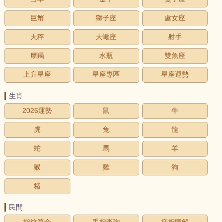
巨蟹
獅子座
處女座
天秤
天蠍座
射手
摩羯
水瓶
雙魚座
上升星座
星座專區
星座運勢
生肖
2026運勢
鼠
牛
虎
兔
龍
蛇
馬
羊
猴
雞
狗
豬
民間