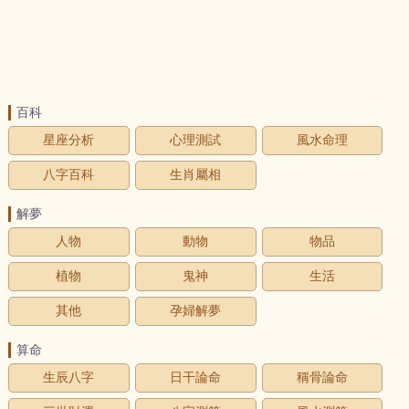
百科
星座分析
心理測試
風水命理
八字百科
生肖屬相
解夢
人物
動物
物品
植物
鬼神
生活
其他
孕婦解夢
算命
生辰八字
日干論命
稱骨論命