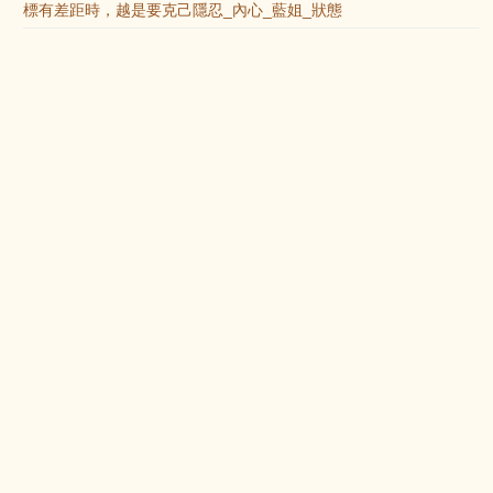
標有差距時，越是要克己隱忍_內心_藍姐_狀態