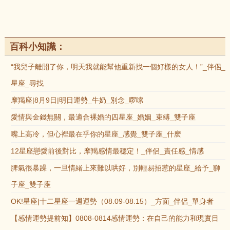
百科小知識：
“我兒子離開了你，明天我就能幫他重新找一個好樣的女人！”_伴侶_
星座_尋找
摩羯座|8月9日|明日運勢_牛奶_別念_啰嗦
愛情與金錢無關，最適合裸婚的四星座_婚姻_束縛_雙子座
嘴上高冷，但心裡最在乎你的星座_感覺_雙子座_什麽
12星座戀愛前後對比，摩羯感情最穩定！_伴侶_責任感_情感
脾氣很暴躁，一旦情緒上來難以哄好，別輕易招惹的星座_給予_獅
子座_雙子座
OK!星座|十二星座一週運勢（08.09-08.15）_方面_伴侶_單身者
【感情運勢提前知】0808-0814感情運勢：在自己的能力和現實目