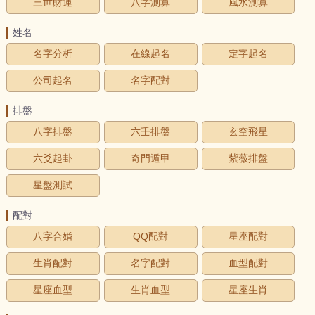
三世財運
八字測算
風水測算
姓名
名字分析
在線起名
定字起名
公司起名
名字配對
排盤
八字排盤
六壬排盤
玄空飛星
六爻起卦
奇門遁甲
紫薇排盤
星盤測試
配對
八字合婚
QQ配對
星座配對
生肖配對
名字配對
血型配對
星座血型
生肖血型
星座生肖