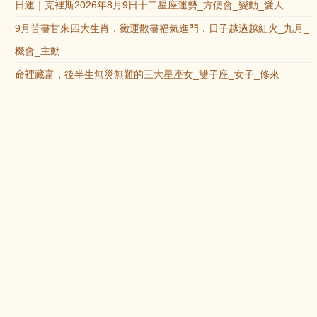
日運｜克裡斯2026年8月9日十二星座運勢_方便會_變動_愛人
9月苦盡甘來四大生肖，黴運散盡福氣進門，日子越過越紅火_九月_
機會_主動
命裡藏富，後半生無災無難的三大星座女_雙子座_女子_修來