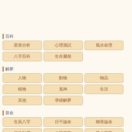
百科
星座分析
心理測試
風水命理
八字百科
生肖屬相
解夢
人物
動物
物品
植物
鬼神
生活
其他
孕婦解夢
算命
生辰八字
日干論命
稱骨論命