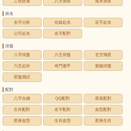
三世財運
八字測算
風水測算
姓名
名字分析
在線起名
定字起名
公司起名
名字配對
排盤
八字排盤
六壬排盤
玄空飛星
六爻起卦
奇門遁甲
紫薇排盤
星盤測試
配對
八字合婚
QQ配對
星座配對
生肖配對
名字配對
血型配對
星座血型
生肖血型
星座生肖