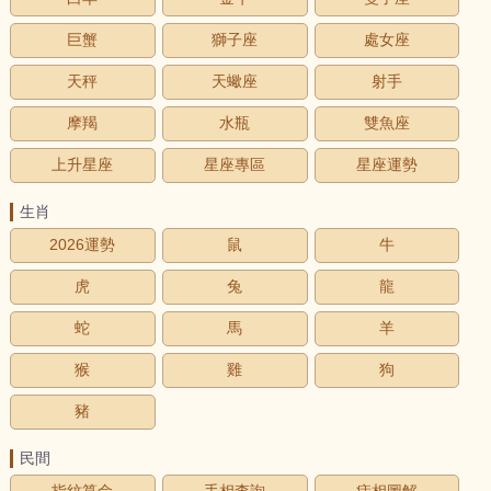
巨蟹
獅子座
處女座
天秤
天蠍座
射手
摩羯
水瓶
雙魚座
上升星座
星座專區
星座運勢
生肖
2026運勢
鼠
牛
虎
兔
龍
蛇
馬
羊
猴
雞
狗
豬
民間