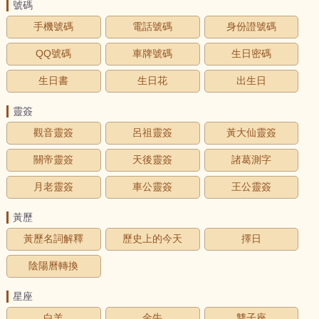
號碼
手機號碼
電話號碼
身份證號碼
QQ號碼
車牌號碼
生日密碼
生日書
生日花
出生日
靈簽
觀音靈簽
呂祖靈簽
黃大仙靈簽
關帝靈簽
天後靈簽
諸葛測字
月老靈簽
車公靈簽
王公靈簽
黃歷
黃歷名詞解釋
歷史上的今天
擇日
陰陽曆轉換
星座
白羊
金牛
雙子座