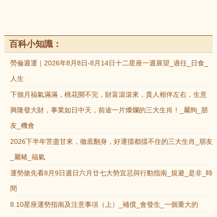
百科小知識：
勞倫週運｜2026年8月8日-8月14日十二星座一週展望_過往_日食_
人生
下個月福氣滿滿，桃花開不完，財富滾滾來，貴人相伴左右，生意
興隆發大財，事業如日中天，前途一片燦爛的三大生肖！_屬狗_朋
友_機會
2026下半年苦盡甘來，徹底翻身，好運擋都擋不住的三大生肖_朋友
_屬豬_福氣
運勢搶先看8月9日週日六月廿七大勢宜忌與行動指南_規避_是非_時
間
8.10星座運勢指南及注意事項（上）_補償_會發生_一個重大的