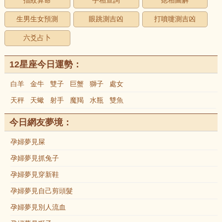
指紋算命
手相查詢
痣相圖解
生男生女預測
眼跳測吉凶
打噴嚏測吉凶
六爻占卜
12星座今日運勢：
白羊
金牛
雙子
巨蟹
獅子
處女
天秤
天蠍
射手
魔羯
水瓶
雙魚
今日網友夢境：
孕婦夢見屎
孕婦夢見抓兔子
孕婦夢見穿新鞋
孕婦夢見自己剪頭髮
孕婦夢見別人流血