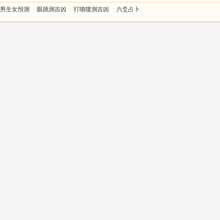
男生女預測
眼跳測吉凶
打噴嚏測吉凶
六爻占卜