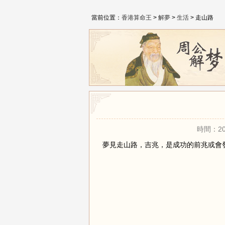
當前位置：
香港算命王
>
解夢
>
生活
> 走山路
時間：20
夢見走山路，吉兆，是成功的前兆或會