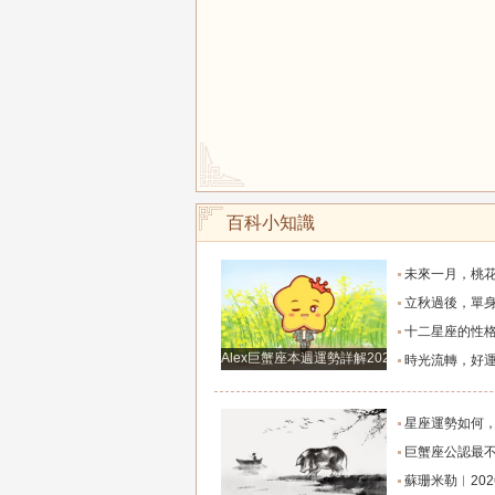
百科小知識
未來一月，桃花飛上天，前任主動回眸，回到甜
立秋過後，單身的人遇到心動對象，脫單信號明
十二星座的性格死穴，十二星座女生
Alex巨蟹座本週運勢詳解2024.12.23-12.29
時光流轉，好運從不遲到：這些星座日日被幸
星座運勢如何，哪個星座事業運勢
巨蟹座公認最不好惹的三大生
蘇珊米勒︱2026年8月處女座月