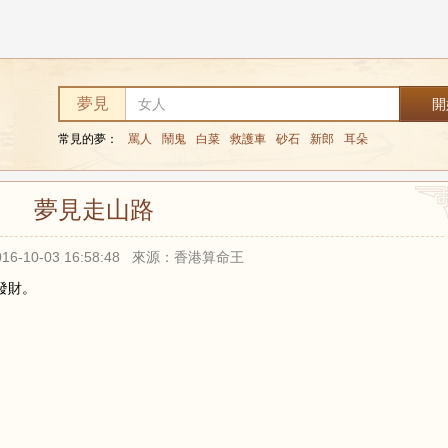
夢見
常見的夢：
罵人
鬧鬼
白菜
救護車
砂石
新郎
耳朵
夢見走山路
16-10-03 16:58:48 來源：香港算命王
發財。