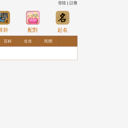
登陸
|
註冊
算卦
配對
起名
百科
生肖
民間