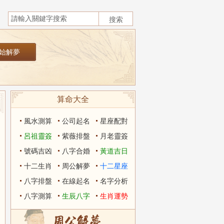
算命大全
風水測算
公司起名
星座配對
呂祖靈簽
紫薇排盤
月老靈簽
號碼吉凶
八字合婚
黃道吉日
十二生肖
周公解夢
十二星座
八字排盤
在線起名
名字分析
八字測算
生辰八字
生肖運勢