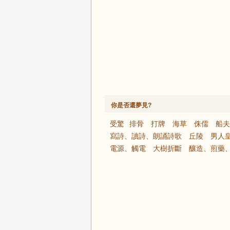
你是否還夢見?
受驚
​排骨
打牌
海草
侏儒
船夫
寫詩、讀詩、朗誦詩歌
丘陵
男人
電源、觸電
大樹折斷
釀造、煎藥