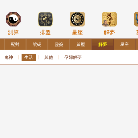
測算
排盤
星座
解夢
配對
號碼
靈簽
黃歷
解夢
星座
鬼神
生活
其他
孕婦解夢