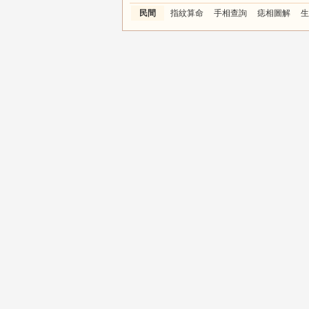
民間
指紋算命
手相查詢
痣相圖解
生