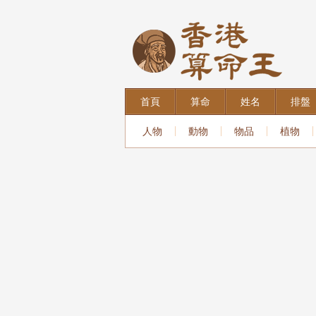
首頁
算命
姓名
排盤
人物
動物
物品
植物