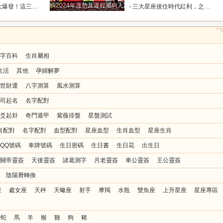
狗2024年運勢及運程屬狗人2024運勢好嗎
“貴人送財”，翻身做主人！_小人_回報_遠超
三大星座接住時代紅利，之前吃虧隱忍，全部轉化為晚年財富_行業_合作_人情
字百科
生肖屬相
生活
其他
孕婦解夢
世財運
八字測算
風水測算
司起名
名字配對
爻起卦
奇門遁甲
紫薇排盤
星盤測試
肖配對
名字配對
血型配對
星座血型
生肖血型
星座生肖
QQ號碼
車牌號碼
生日密碼
生日書
生日花
出生日
關帝靈簽
天後靈簽
諸葛測字
月老靈簽
車公靈簽
王公靈簽
陰陽曆轉換
座
處女座
天秤
天蠍座
射手
摩羯
水瓶
雙魚座
上升星座
星座專區
蛇
馬
羊
猴
雞
狗
豬