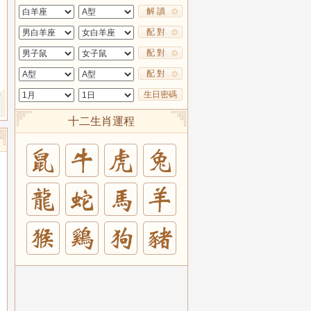
解 讀
配 對
配 對
配 對
生日密碼
十二生肖運程
兔
羊
豬