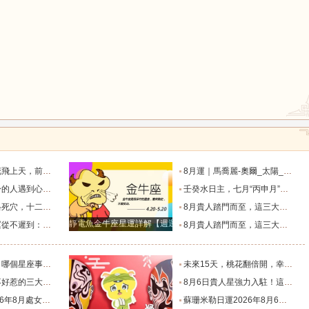
鼠
牛
虎
蜜生活的星座！_愛情_雙子座_重逢
8月運｜馬喬麗-奧爾_太陽_迦勒_生活節奏
龍
蛇
馬
顯的三個星座_雙子座_時間_感情
壬癸水日主，七月“丙申月”，情感運解析_申沖_單身_陰歷
誰最醜？_感情_愛情_才能
8月貴人踏門而至，這三大星座喜迎難得的大好運勢！_朋友_夏末秋_輕鬆感
靜電魚金牛座星運詳解【週運2024年12月9日-12月15日】
運悄然圍繞_獅子座_生活_雙子座
8月貴人踏門而至，這三大星座喜迎難得的大好運勢！_朋友_夏末秋_輕鬆感
猴
雞
狗
最好？_能力_變化_同情心
未來15天，桃花翻倍開，幸福主動找上門，4星座與真愛喜結連理_愛情_雙子座_金牛座
肖_特質_底線_衝突
8月6日貴人星強力入駐！這四大星座告別“孤軍奮戰”，未來30天逢兇化吉，借力暴富！_小人_合作_伯樂
度運勢_工作_木星_滿月
蘇珊米勒日運2026年8月6日十二星座運勢_土星_太陽_內心