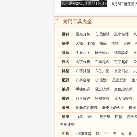
第一運程2025年屬豬1月運程解析
8月5日後運勢大爆發！這三大星座受夠了窮苦，終於熬到
實用工具大全
百科
星座分析
心理測試
風水命理
八
解夢
人物
動物
物品
植物
鬼神
算命
生辰八字
日干論命
稱骨論命
三
姓名
名字分析
在線起名
定字起名
公
排盤
八字排盤
六壬排盤
玄空飛星
六
配對
八字合婚
QQ配對
星座配對
生
號碼
手機號碼
電話號碼
身份證號碼
靈簽
觀音靈簽
呂祖靈簽
黃大仙靈簽
黃歷
黃歷名詞解釋
歷史上的今天
擇日
星座
白羊
金牛
雙子座
巨蟹
獅子
星座運勢
生肖
2026運勢
鼠
牛
虎
兔
龍