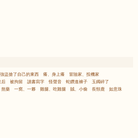
強盜搶了自己的東西
癢、身上癢
冒險家、投機家
皇后
被拘留
讀書寫字
怪聲音
蛇鑽進褲子
玉鐲碎了
、熬藥
一窩、一夥
雞腿、吃雞腿
賊、小偷
長頸鹿
如意珠