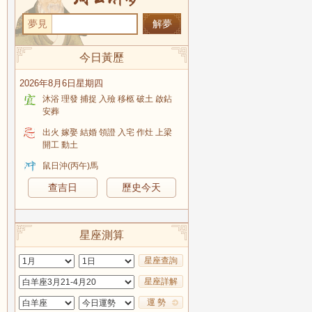
夢見
今日黃歷
2026年8月6日星期四
沐浴 理發 捕捉 入殮 移柩 破土 啟鉆
安葬
出火 嫁娶 結婚 領證 入宅 作灶 上梁
開工 動土
鼠日沖(丙午)馬
查吉日
歷史今天
星座測算
星座查詢
星座詳解
運 勢