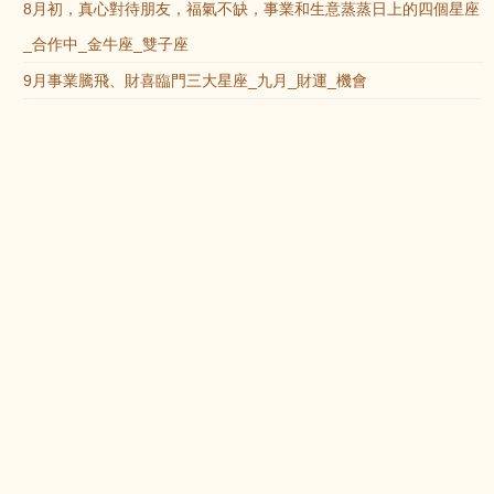
8月初，真心對待朋友，福氣不缺，事業和生意蒸蒸日上的四個星座
_合作中_金牛座_雙子座
9月事業騰飛、財喜臨門三大星座_九月_財運_機會