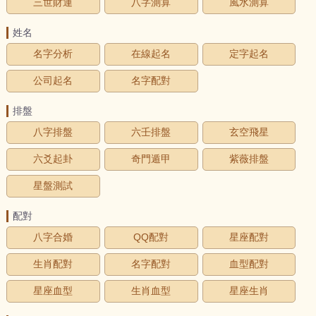
三世財運
八字測算
風水測算
姓名
名字分析
在線起名
定字起名
公司起名
名字配對
排盤
八字排盤
六壬排盤
玄空飛星
六爻起卦
奇門遁甲
紫薇排盤
星盤測試
配對
八字合婚
QQ配對
星座配對
生肖配對
名字配對
血型配對
星座血型
生肖血型
星座生肖