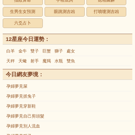
指紋算命
手相查詢
痣相圖解
生男生女預測
眼跳測吉凶
打噴嚏測吉凶
六爻占卜
12星座今日運勢：
白羊
金牛
雙子
巨蟹
獅子
處女
天秤
天蠍
射手
魔羯
水瓶
雙魚
今日網友夢境：
孕婦夢見屎
孕婦夢見抓兔子
孕婦夢見穿新鞋
孕婦夢見自己剪頭髮
孕婦夢見別人流血