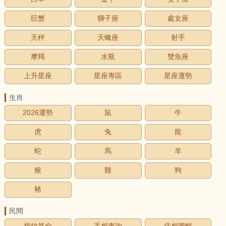
巨蟹
獅子座
處女座
天秤
天蠍座
射手
摩羯
水瓶
雙魚座
上升星座
星座專區
星座運勢
生肖
2026運勢
鼠
牛
虎
兔
龍
蛇
馬
羊
猴
雞
狗
豬
民間