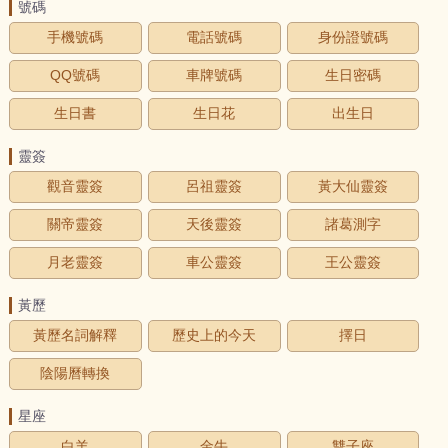
號碼
手機號碼
電話號碼
身份證號碼
QQ號碼
車牌號碼
生日密碼
生日書
生日花
出生日
靈簽
觀音靈簽
呂祖靈簽
黃大仙靈簽
關帝靈簽
天後靈簽
諸葛測字
月老靈簽
車公靈簽
王公靈簽
黃歷
黃歷名詞解釋
歷史上的今天
擇日
陰陽曆轉換
星座
白羊
金牛
雙子座