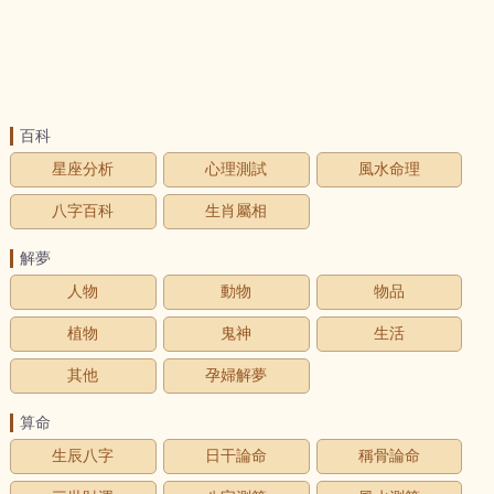
百科
星座分析
心理測試
風水命理
八字百科
生肖屬相
解夢
人物
動物
物品
植物
鬼神
生活
其他
孕婦解夢
算命
生辰八字
日干論命
稱骨論命