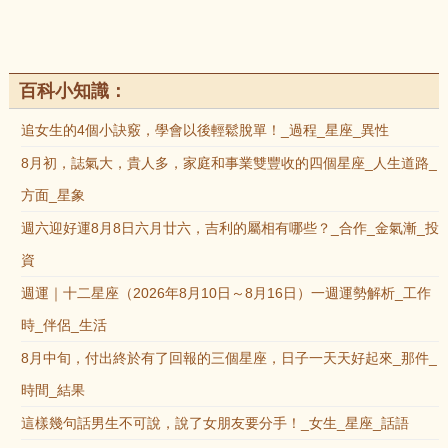
百科小知識：
追女生的4個小訣竅，學會以後輕鬆脫單！_過程_星座_異性
8月初，誌氣大，貴人多，家庭和事業雙豐收的四個星座_人生道路_
方面_星象
週六迎好運8月8日六月廿六，吉利的屬相有哪些？_合作_金氣漸_投
資
週運｜十二星座（2026年8月10日～8月16日）一週運勢解析_工作
時_伴侶_生活
8月中旬，付出終於有了回報的三個星座，日子一天天好起來_那件_
時間_結果
這樣幾句話男生不可說，說了女朋友要分手！_女生_星座_話語