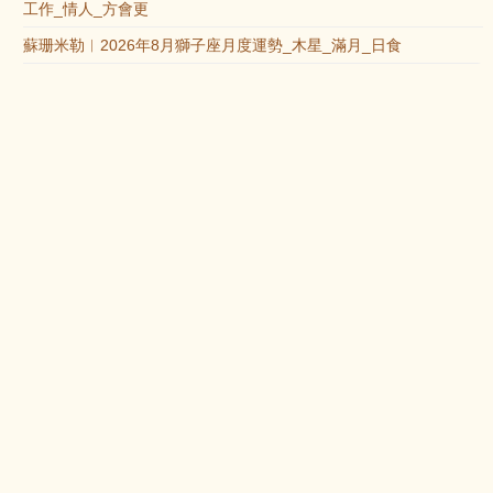
工作_情人_方會更
蘇珊米勒︱2026年8月獅子座月度運勢_木星_滿月_日食