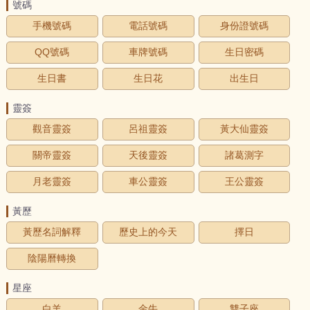
號碼
手機號碼
電話號碼
身份證號碼
QQ號碼
車牌號碼
生日密碼
生日書
生日花
出生日
靈簽
觀音靈簽
呂祖靈簽
黃大仙靈簽
關帝靈簽
天後靈簽
諸葛測字
月老靈簽
車公靈簽
王公靈簽
黃歷
黃歷名詞解釋
歷史上的今天
擇日
陰陽曆轉換
星座
白羊
金牛
雙子座