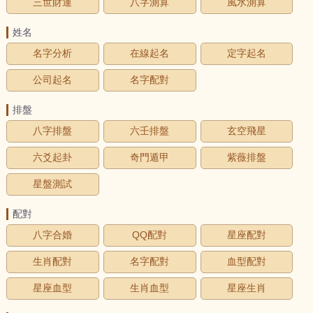
三世財運
八字測算
風水測算
姓名
名字分析
在線起名
定字起名
公司起名
名字配對
排盤
八字排盤
六壬排盤
玄空飛星
六爻起卦
奇門遁甲
紫薇排盤
星盤測試
配對
八字合婚
QQ配對
星座配對
生肖配對
名字配對
血型配對
星座血型
生肖血型
星座生肖