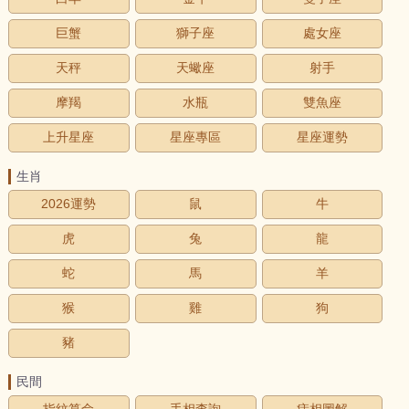
巨蟹
獅子座
處女座
天秤
天蠍座
射手
摩羯
水瓶
雙魚座
上升星座
星座專區
星座運勢
生肖
2026運勢
鼠
牛
虎
兔
龍
蛇
馬
羊
猴
雞
狗
豬
民間