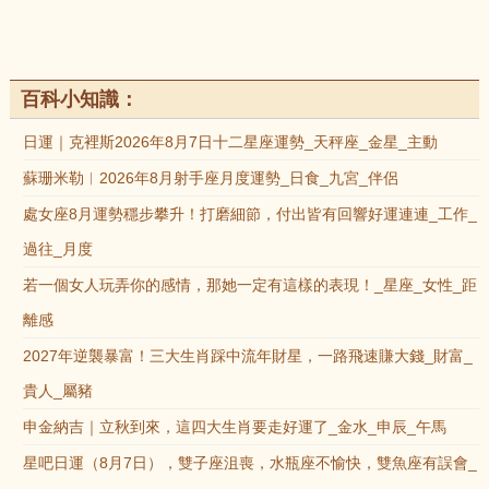
百科小知識：
日運｜克裡斯2026年8月7日十二星座運勢_天秤座_金星_主動
蘇珊米勒︱2026年8月射手座月度運勢_日食_九宮_伴侶
處女座8月運勢穩步攀升！打磨細節，付出皆有回響好運連連_工作_
過往_月度
若一個女人玩弄你的感情，那她一定有這樣的表現！_星座_女性_距
離感
2027年逆襲暴富！三大生肖踩中流年財星，一路飛速賺大錢_財富_
貴人_屬豬
申金納吉｜立秋到來，這四大生肖要走好運了_金水_申辰_午馬
星吧日運（8月7日），雙子座沮喪，水瓶座不愉快，雙魚座有誤會_