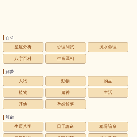
百科
星座分析
心理測試
風水命理
八字百科
生肖屬相
解夢
人物
動物
物品
植物
鬼神
生活
其他
孕婦解夢
算命
生辰八字
日干論命
稱骨論命