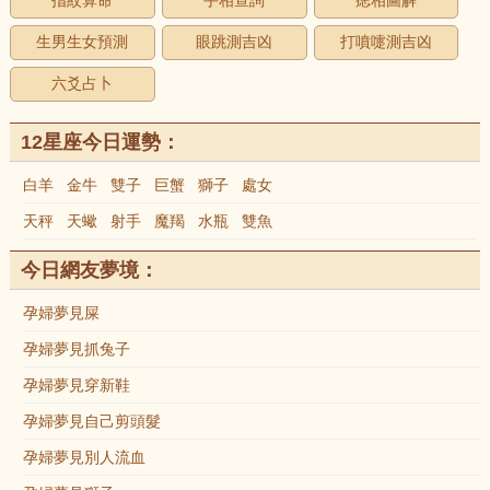
指紋算命
手相查詢
痣相圖解
生男生女預測
眼跳測吉凶
打噴嚏測吉凶
六爻占卜
12星座今日運勢：
白羊
金牛
雙子
巨蟹
獅子
處女
天秤
天蠍
射手
魔羯
水瓶
雙魚
今日網友夢境：
孕婦夢見屎
孕婦夢見抓兔子
孕婦夢見穿新鞋
孕婦夢見自己剪頭髮
孕婦夢見別人流血