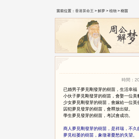
當前位置：
香港算命王
>
解夢
>
植物
> 樹苗
時間：20
已婚男子夢見剛發芽的樹苗，生活幸福
小伙子夢見剛發芽的樹苗，會娶一位美
少女夢見剛發芽的樹苗，會嫁給一位英
囚犯夢見發芽的樹苗，會釋放出獄。
學生夢見發芽的樹苗，考試會成功。
商人夢見剛發芽的樹苗，是祥瑞，不久
夢見枯萎的樹苗，象徵著憂愁的失望。