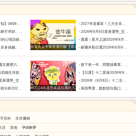
目標有差距時，越是要克己隱忍_內心_藍姐_狀態
2027年迎暴富！三大生肖錦鯉附體，迎事業愛情巔峰_屬狗_朋友_謙讓
星座！富貴纏身_合作_機會_獅子座
2026年8月8日星座運勢_交易_管理_合作
說到心坎上了_夢想_繁星點點_人生
週運｜星月之謎2026年8月8日-8月14日十二星座一週展望_日全食_火星_人生
靜電魚金牛座星運詳解【週運2024年12月9日-12月15日】
星座！衣食無憂_防範_全是坑_財運
蘇珊米勒日運2026年8月8-9日十二星座週末運勢_土星_宮位_內心
肖排名榜。_工作_池池_感情
接下來一年，悶聲搞事業、家底越來越厚的四大星座！財源滾滾_機會_計劃_百萬財富
全程暢通收獲滿堂吉祥財富_財氣_龍人
【日運】十二星座2026年8月8日運勢播報_方面_感情_工作時
勢_交易_管理_合作
2026年（8月8日）十二生肖運勢播報_感情_事業_朋友
狗2024年運勢及運程屬狗人2024運勢好嗎
8.8_靈感_成長_事情
第四季度，默默抓住風口、收入節節走高的四大星座！越攢越富_機會_能量_直覺
字百科
生肖屬相
生活
其他
孕婦解夢