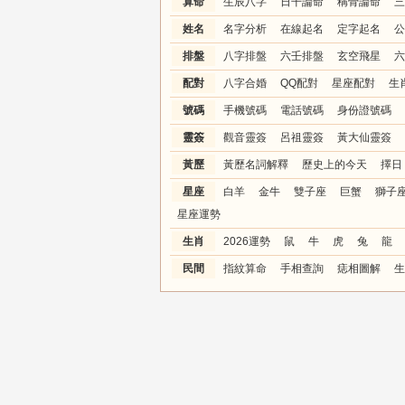
算命
生辰八字
日干論命
稱骨論命
三
姓名
名字分析
在線起名
定字起名
公
排盤
八字排盤
六壬排盤
玄空飛星
六
配對
八字合婚
QQ配對
星座配對
生
號碼
手機號碼
電話號碼
身份證號碼
靈簽
觀音靈簽
呂祖靈簽
黃大仙靈簽
黃歷
黃歷名詞解釋
歷史上的今天
擇日
星座
白羊
金牛
雙子座
巨蟹
獅子
星座運勢
生肖
2026運勢
鼠
牛
虎
兔
龍
民間
指紋算命
手相查詢
痣相圖解
生