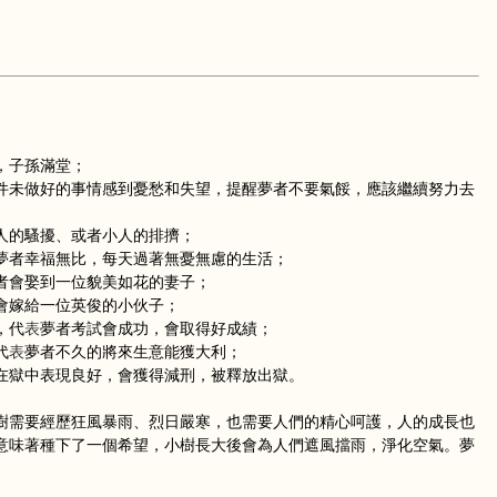
，子孫滿堂；
未做好的事情感到憂愁和失望，提醒夢者不要氣餒，應該繼續努力去
的騷擾、或者小人的排擠；
夢者幸福無比，每天過著無憂無慮的生活；
者會娶到一位貌美如花的妻子；
會嫁給一位英俊的小伙子；
，代
表
夢者考試會成功，會取得好成績；
代
表
夢者不久的將來生意能獲大利；
獄中表現良好，會獲得減刑，被釋放出獄。
需要經歷狂風暴雨、烈日嚴寒，也需要人們的精心呵護，人的成長也
意味著種下了一個希望，小樹長大後會為人們遮風擋雨，淨化空氣。夢