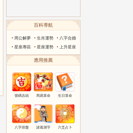
百科導航
周公解夢
生肖運勢
八字合婚
星座專區
星座運勢
上升星座
應用推薦
號碼吉凶
周易算命
生日算命
八字排盤
諸葛測字
六爻占卜