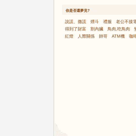
你是否還夢見?
說謊、撒謊
煙斗
禮服
老公不接
得到了財富
割內臟
鳥肉,吃鳥肉
紅燈
人際關係
帥哥
ATM機
咖