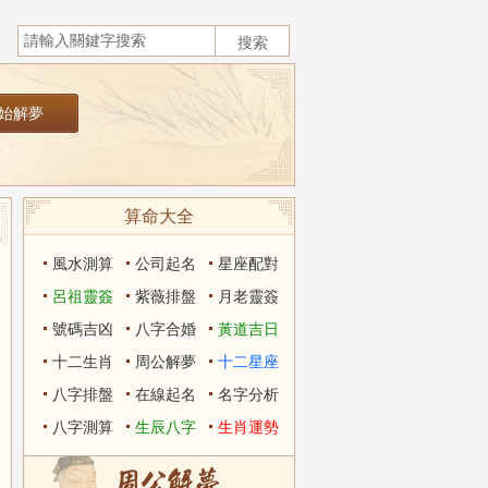
算命大全
風水測算
公司起名
星座配對
呂祖靈簽
紫薇排盤
月老靈簽
號碼吉凶
八字合婚
黃道吉日
十二生肖
周公解夢
十二星座
八字排盤
在線起名
名字分析
八字測算
生辰八字
生肖運勢