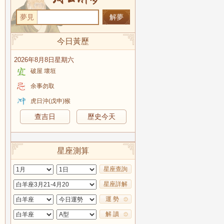
夢見
今日黃歷
2026年8月8日星期六
破屋 壞垣
余事勿取
虎日沖(戊申)猴
查吉日
歷史今天
星座測算
星座查詢
星座詳解
運 勢
解 讀