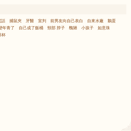
電話
捕鼠夾
牙醫
宣判
前男友向自己表白
自來水廠
鵝蛋
變年青了
自己成了飯桶
頸部 脖子
醜陋
小孩子
如意珠
啡杯
鼠
牛
虎
龍
蛇
馬
猴
雞
狗