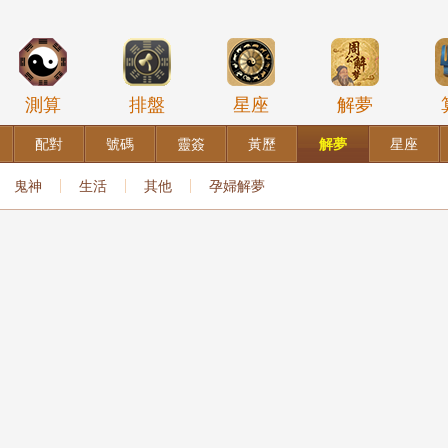
測算
排盤
星座
解夢
配對
號碼
靈簽
黃歷
解夢
星座
鬼神
生活
其他
孕婦解夢