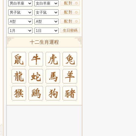
配 對
配 對
配 對
生日密碼
十二生肖運程
兔
羊
豬