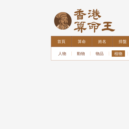
首頁
算命
姓名
排盤
人物
動物
物品
植物