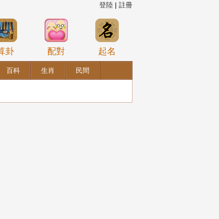
登陸
|
註冊
算卦
配對
起名
百科
生肖
民間