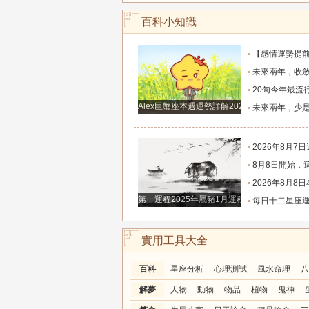
百科小知識
【感情運勢提前知】0808-0814感情運勢：在自己的能力和現實
未來兩年，收斂鋒芒求財、家境慢慢變好的四大
20句今年最流行的心情語錄，句句正能量，
Alex巨蟹座本週運勢詳解2024.12.23-12.29
未來兩年，少是非多搞錢、財富悄悄暴漲的四大
2026年8月7日週五農歷六月廿五好運生
8月8日開始，這四個生肖財運穩步上行，財路
2026年8月8日星座運
第一運程2025年屬豬1月運程解析
每日十二星座運程分析2026.
實用工具大全
百科
星座分析
心理測試
風水命理
八
解夢
人物
動物
物品
植物
鬼神