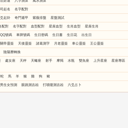
世財運
八字測算
風水測算
司起名
名字配對
爻起卦
奇門遁甲
紫薇排盤
星盤測試
肖配對
名字配對
血型配對
星座血型
生肖血型
星座生肖
QQ號碼
車牌號碼
生日密碼
生日書
生日花
出生日
關帝靈簽
天後靈簽
諸葛測字
月老靈簽
車公靈簽
王公靈簽
陰陽曆轉換
座
處女座
天秤
天蠍座
射手
摩羯
水瓶
雙魚座
上升星座
星座專區
蛇
馬
羊
猴
雞
狗
豬
男生女預測
眼跳測吉凶
打噴嚏測吉凶
六爻占卜