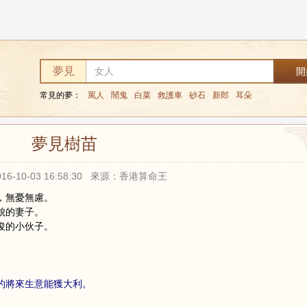
夢見
常見的夢：
罵人
鬧鬼
白菜
救護車
砂石
新郎
耳朵
夢見樹苗
16-10-03 16:58:30 來源：香港算命王
，無憂無慮。
貌的妻子。
俊的小伙子。
的將來生意能獲大利。