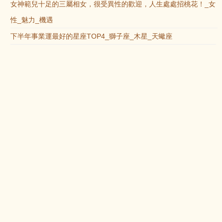
女神範兒十足的三屬相女，很受異性的歡迎，人生處處招桃花！_女
性_魅力_機遇
下半年事業運最好的星座TOP4_獅子座_木星_天蠍座