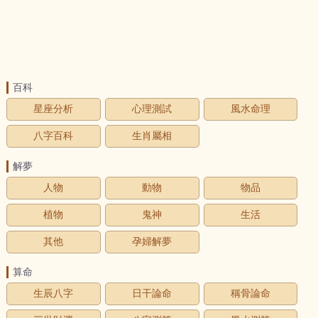
百科
星座分析
心理測試
風水命理
八字百科
生肖屬相
解夢
人物
動物
物品
植物
鬼神
生活
其他
孕婦解夢
算命
生辰八字
日干論命
稱骨論命