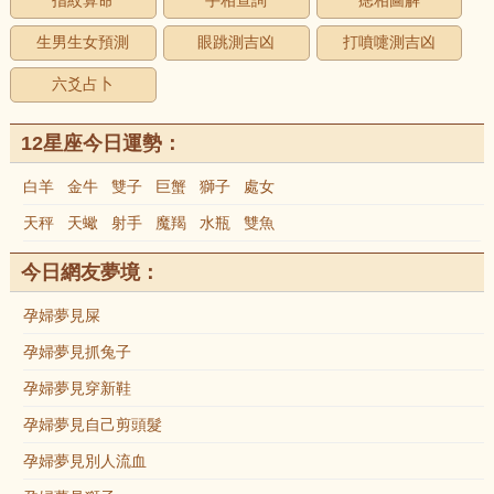
指紋算命
手相查詢
痣相圖解
生男生女預測
眼跳測吉凶
打噴嚏測吉凶
六爻占卜
12星座今日運勢：
白羊
金牛
雙子
巨蟹
獅子
處女
天秤
天蠍
射手
魔羯
水瓶
雙魚
今日網友夢境：
孕婦夢見屎
孕婦夢見抓兔子
孕婦夢見穿新鞋
孕婦夢見自己剪頭髮
孕婦夢見別人流血