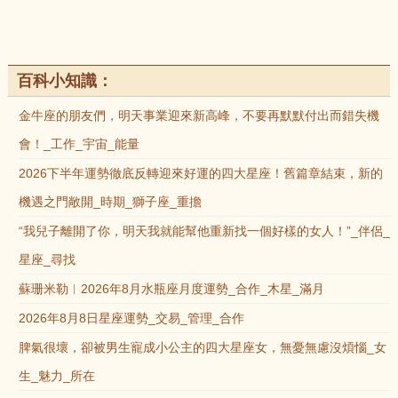
百科小知識：
金牛座的朋友們，明天事業迎來新高峰，不要再默默付出而錯失機
會！_工作_宇宙_能量
2026下半年運勢徹底反轉迎來好運的四大星座！舊篇章結束，新的
機遇之門敞開_時期_獅子座_重擔
“我兒子離開了你，明天我就能幫他重新找一個好樣的女人！”_伴侶_
星座_尋找
蘇珊米勒︱2026年8月水瓶座月度運勢_合作_木星_滿月
2026年8月8日星座運勢_交易_管理_合作
脾氣很壞，卻被男生寵成小公主的四大星座女，無憂無慮沒煩惱_女
生_魅力_所在