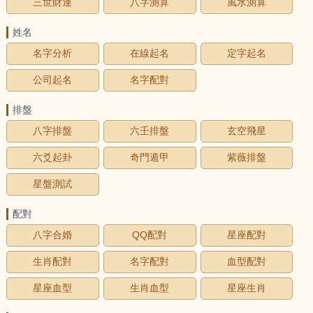
三世財運
八字測算
風水測算
姓名
名字分析
在線起名
定字起名
公司起名
名字配對
排盤
八字排盤
六壬排盤
玄空飛星
六爻起卦
奇門遁甲
紫薇排盤
星盤測試
配對
八字合婚
QQ配對
星座配對
生肖配對
名字配對
血型配對
星座血型
生肖血型
星座生肖