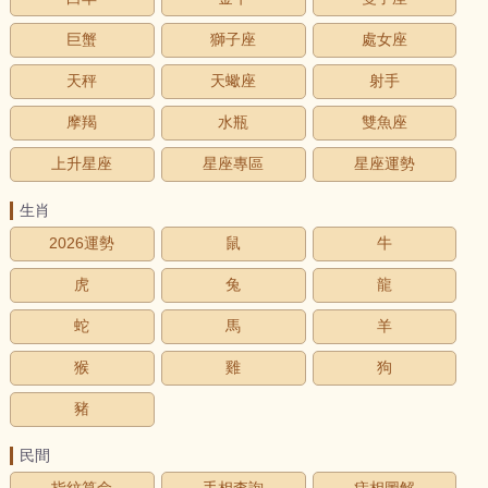
巨蟹
獅子座
處女座
天秤
天蠍座
射手
摩羯
水瓶
雙魚座
上升星座
星座專區
星座運勢
生肖
2026運勢
鼠
牛
虎
兔
龍
蛇
馬
羊
猴
雞
狗
豬
民間