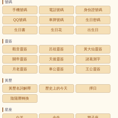
號碼
手機號碼
電話號碼
身份證號碼
QQ號碼
車牌號碼
生日密碼
生日書
生日花
出生日
靈簽
觀音靈簽
呂祖靈簽
黃大仙靈簽
關帝靈簽
天後靈簽
諸葛測字
月老靈簽
車公靈簽
王公靈簽
黃歷
黃歷名詞解釋
歷史上的今天
擇日
陰陽曆轉換
星座
白羊
金牛
雙子座