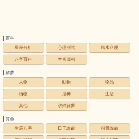
百科
星座分析
心理測試
風水命理
八字百科
生肖屬相
解夢
人物
動物
物品
植物
鬼神
生活
其他
孕婦解夢
算命
生辰八字
日干論命
稱骨論命