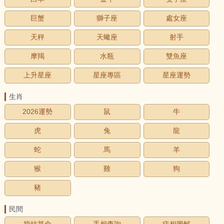
巨蟹
獅子座
處女座
天秤
天蠍座
射手
摩羯
水瓶
雙魚座
上升星座
星座專區
星座運勢
生肖
2026運勢
鼠
牛
虎
兔
龍
蛇
馬
羊
猴
雞
狗
豬
民間