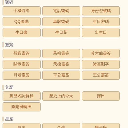
號碼
手機號碼
電話號碼
身份證號碼
QQ號碼
車牌號碼
生日密碼
生日書
生日花
出生日
靈簽
觀音靈簽
呂祖靈簽
黃大仙靈簽
關帝靈簽
天後靈簽
諸葛測字
月老靈簽
車公靈簽
王公靈簽
黃歷
黃歷名詞解釋
歷史上的今天
擇日
陰陽曆轉換
星座
白羊
金牛
雙子座