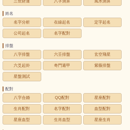
三世財運
八字測算
風水測算
姓名
名字分析
在線起名
定字起名
公司起名
名字配對
排盤
八字排盤
六壬排盤
玄空飛星
六爻起卦
奇門遁甲
紫薇排盤
星盤測試
配對
八字合婚
QQ配對
星座配對
生肖配對
名字配對
血型配對
星座血型
生肖血型
星座生肖