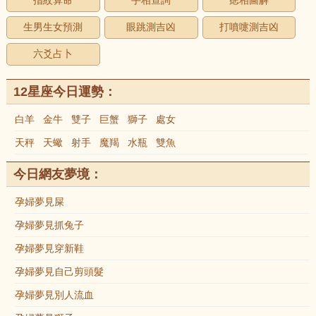
指紋算命
手相查詢
痣相圖解
生男生女預測
眼跳測吉凶
打噴嚏測吉凶
六爻占卜
12星座今日運勢：
白羊
金牛
雙子
巨蟹
獅子
處女
天秤
天蠍
射手
魔羯
水瓶
雙魚
今日網友夢境：
孕婦夢見屎
孕婦夢見抓兔子
孕婦夢見穿新鞋
孕婦夢見自己剪頭髮
孕婦夢見別人流血