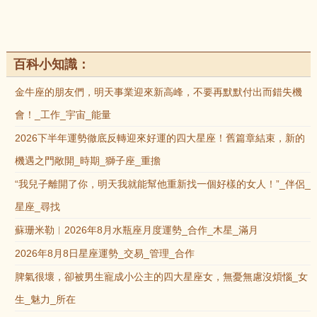
百科小知識：
金牛座的朋友們，明天事業迎來新高峰，不要再默默付出而錯失機
會！_工作_宇宙_能量
2026下半年運勢徹底反轉迎來好運的四大星座！舊篇章結束，新的
機遇之門敞開_時期_獅子座_重擔
“我兒子離開了你，明天我就能幫他重新找一個好樣的女人！”_伴侶_
星座_尋找
蘇珊米勒︱2026年8月水瓶座月度運勢_合作_木星_滿月
2026年8月8日星座運勢_交易_管理_合作
脾氣很壞，卻被男生寵成小公主的四大星座女，無憂無慮沒煩惱_女
生_魅力_所在