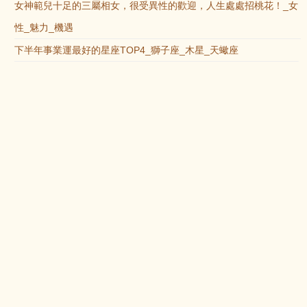
女神範兒十足的三屬相女，很受異性的歡迎，人生處處招桃花！_女
性_魅力_機遇
下半年事業運最好的星座TOP4_獅子座_木星_天蠍座