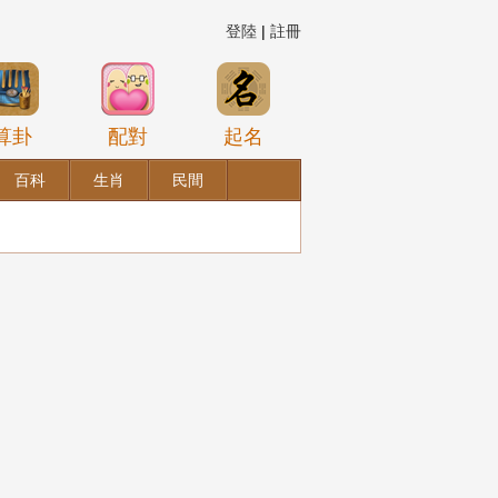
登陸
|
註冊
算卦
配對
起名
百科
生肖
民間