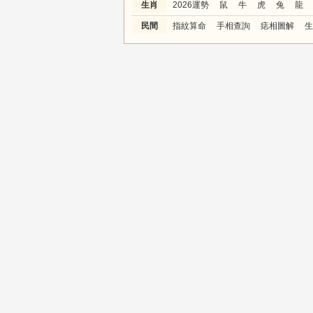
生肖
2026運勢
鼠
牛
虎
兔
龍
民間
指紋算命
手相查詢
痣相圖解
生