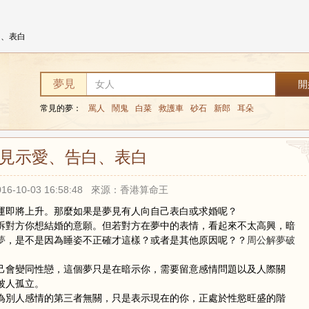
白、表白
夢見
常見的夢：
罵人
鬧鬼
白菜
救護車
砂石
新郎
耳朵
見示愛、告白、表白
16-10-03 16:58:48 來源：香港算命王
運即將上升。那麼如果是夢見有人向自己表白或求婚呢？
訴對方你想結婚的意願。但若對方在夢中的表情，看起來不太高興，暗
夢
，是不是因為睡姿不正確才這樣？或者是其他原因呢？？
周公解夢破
己會變同性戀，這個夢只是在暗示你，需要留意感情問題以及人際關
被人孤立。
為別人感情的第三者無關，只是表示現在的你，正處於性慾旺盛的階