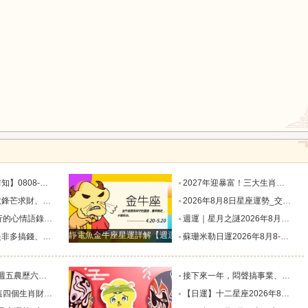
鼠
牛
虎
龍
蛇
馬
目標有差距時，越是要克己隱忍_內心_藍姐_狀態
2027年迎暴富！三大生肖錦鯉附體，迎事業愛情巔峰_屬狗_朋友_謙讓
星座！富貴纏身_合作_機會_獅子座
2026年8月8日星座運勢_交易_管理_合作
猴
雞
狗
說到心坎上了_夢想_繁星點點_人生
週運｜星月之謎2026年8月8日-8月14日十二星座一週展望_日全食_火星_人生
靜電魚金牛座星運詳解【週運2024年12月9日-12月15日】
星座！衣食無憂_防範_全是坑_財運
蘇珊米勒日運2026年8月8-9日十二星座週末運勢_土星_宮位_內心
肖排名榜。_工作_池池_感情
接下來一年，悶聲搞事業、家底越來越厚的四大星座！財源滾滾_機會_計劃_百萬財富
全程暢通收獲滿堂吉祥財富_財氣_龍人
【日運】十二星座2026年8月8日運勢播報_方面_感情_工作時