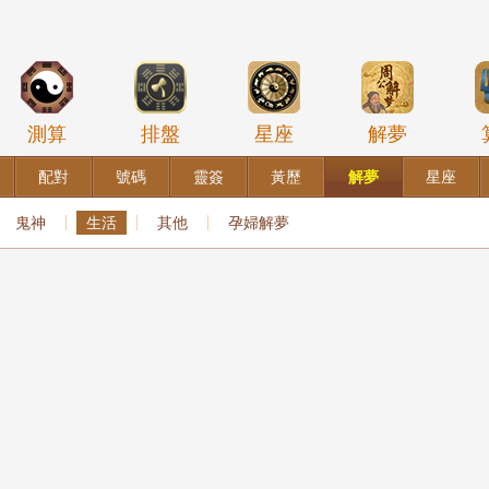
測算
排盤
星座
解夢
配對
號碼
靈簽
黃歷
解夢
星座
鬼神
生活
其他
孕婦解夢