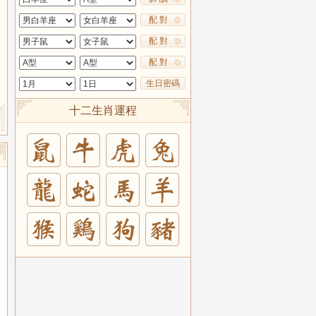
配 對
配 對
配 對
生日密碼
十二生肖運程
兔
羊
豬