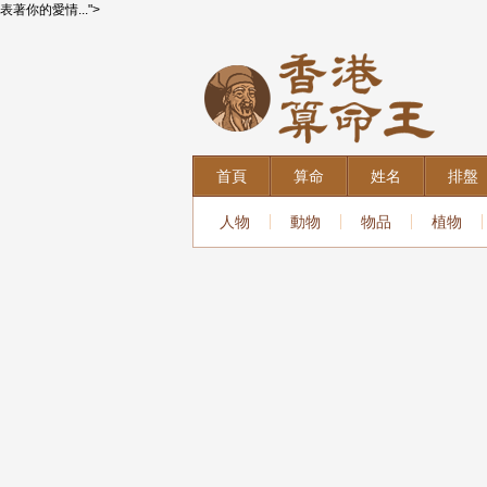
表著你的愛情...">
首頁
算命
姓名
排盤
人物
動物
物品
植物