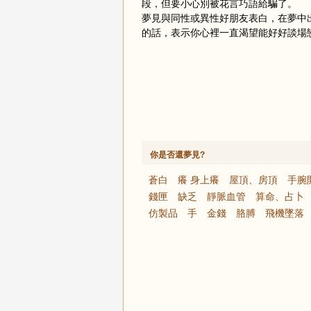
段，但要小心別被花言巧語給騙了。
夢見與同性或異性好朋友表白，在夢中
的話，表示你心裡一直渴望能好好談場
你是否還夢見?
蒼白
癢 身上癢
屋頂、房頂
手腕
錢匣
缺乏
靜脈血管
算命、占卜
仿製品
手
金錢
胳膊
飛機墜落