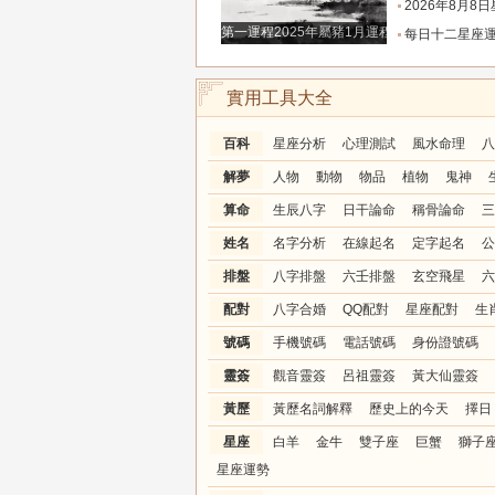
2026年8月8日星座運
第一運程2025年屬豬1月運程解析
每日十二星座運程分析2026.
實用工具大全
百科
星座分析
心理測試
風水命理
八
解夢
人物
動物
物品
植物
鬼神
算命
生辰八字
日干論命
稱骨論命
三
姓名
名字分析
在線起名
定字起名
公
排盤
八字排盤
六壬排盤
玄空飛星
六
配對
八字合婚
QQ配對
星座配對
生
號碼
手機號碼
電話號碼
身份證號碼
靈簽
觀音靈簽
呂祖靈簽
黃大仙靈簽
黃歷
黃歷名詞解釋
歷史上的今天
擇日
星座
白羊
金牛
雙子座
巨蟹
獅子
星座運勢