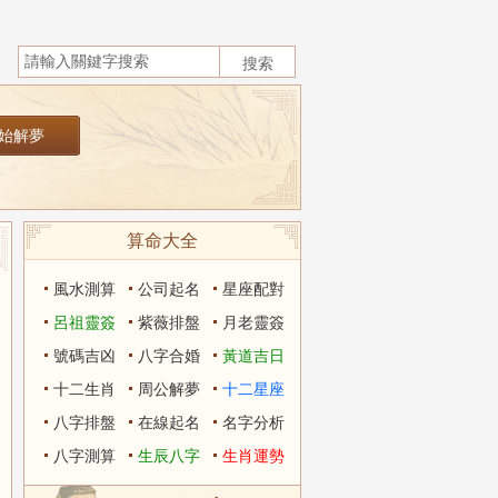
算命大全
風水測算
公司起名
星座配對
呂祖靈簽
紫薇排盤
月老靈簽
號碼吉凶
八字合婚
黃道吉日
十二生肖
周公解夢
十二星座
八字排盤
在線起名
名字分析
八字測算
生辰八字
生肖運勢