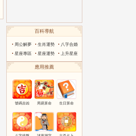
百科導航
周公解夢
生肖運勢
八字合婚
星座專區
星座運勢
上升星座
應用推薦
號碼吉凶
周易算命
生日算命
八字排盤
諸葛測字
六爻占卜