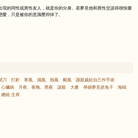
出現的同性或異性友人，就是你的分身。若夢見他和異性交談得很快樂
戀愛，只是被你的意識壓抑掉了。
開刀
打鼾
寒風、濕風、熱風
颳風
讓親戚給自己作手術
心臟病
月夜、夜晚、黑夜
謀殺
大麥
孕婦夢見抓兔子
海鷗
總統 主席