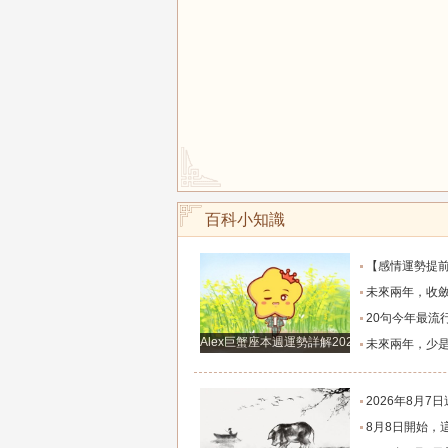
百科小知識
【感情運勢提前知】0808-0814感情運勢：在自己的能力和現實
未來兩年，收斂鋒芒求財、家境慢慢變好的四大
20句今年最流行的心情語錄，句句正能量，
Alex巨蟹座本週運勢詳解2024.12.23-12.29
未來兩年，少是非多搞錢、財富悄悄暴漲的四大
2026年8月7日週五農歷六月廿五好運生
8月8日開始，這四個生肖財運穩步上行，財路