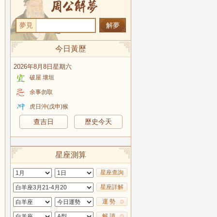
夢見
今日黃歷
2026年8月8日星期六
破屋 壞垣
余事勿取
虎日沖(戊申)猴
查吉日
歷史今天
星座測算
星座查詢
星座詳解
運 勢
解 讀