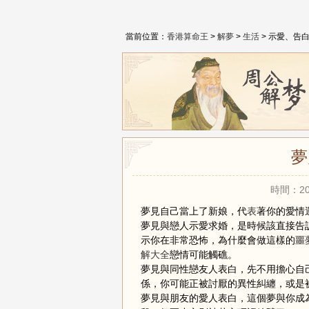
當前位置：
香港算命王
>
解夢
>
生活
> 示愛、告
夢
時間：20
夢見自己當上了新娘，代
表
著你的愛情
夢見與戀人示愛求婚，是時候該直接告
示你在非常恐怖，為什麼會做這樣的噩
解大全
戀情可能觸礁。
夢見與同性戀友人表白，先不用擔心自
係，你可能正被討厭的異性糾纏，或是
夢見與朋友的愛人表白，這個夢與你成