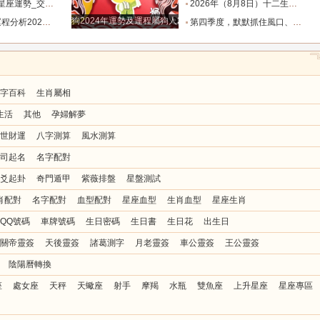
勢_交易_管理_合作
2026年（8月8日）十二生肖運勢播報_感情_事業_朋友
狗2024年運勢及運程屬狗人2024運勢好嗎
8.8_靈感_成長_事情
第四季度，默默抓住風口、收入節節走高的四大星座！越攢越富_機會_能量_直覺
字百科
生肖屬相
生活
其他
孕婦解夢
世財運
八字測算
風水測算
司起名
名字配對
爻起卦
奇門遁甲
紫薇排盤
星盤測試
肖配對
名字配對
血型配對
星座血型
生肖血型
星座生肖
QQ號碼
車牌號碼
生日密碼
生日書
生日花
出生日
關帝靈簽
天後靈簽
諸葛測字
月老靈簽
車公靈簽
王公靈簽
陰陽曆轉換
座
處女座
天秤
天蠍座
射手
摩羯
水瓶
雙魚座
上升星座
星座專區