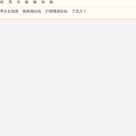
蛇
馬
羊
猴
雞
狗
豬
男生女預測
眼跳測吉凶
打噴嚏測吉凶
六爻占卜