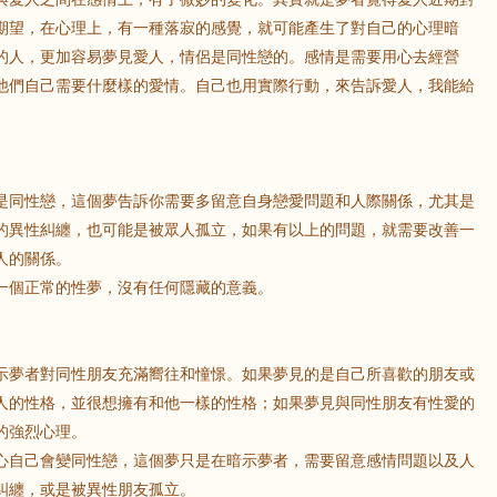
期望，在心理上，有一種落寂的感覺，就可能產生了對自己的心理暗
的人，更加容易夢見愛人，情侶是同性戀的。感情是需要用心去經營
他們自己需要什麼樣的愛情。自己也用實際行動，來告訴愛人，我能給
。
同性戀，這個夢告訴你需要多留意自身戀愛問題和人際關係，尤其是
的異性糾纏，也可能是被眾人孤立，如果有以上的問題，就需要改善一
人的關係。
個正常的性夢，沒有任何隱藏的意義。
夢者對同性朋友充滿嚮往和憧憬。如果夢見的是自己所喜歡的朋友或
人的性格，並很想擁有和他一樣的性格；如果夢見與同性朋友有性愛的
人的強烈心理。
自己會變同性戀，這個夢只是在暗示夢者，需要留意感情問題以及人
性糾纏，或是被異性朋友孤立。