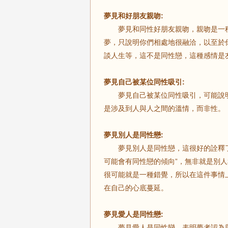
夢見和好朋友親吻:
夢見和同性好朋友親吻，親吻是一種
夢，只說明你們相處地很融洽，以至於
談人生等，這不是同性戀，這種感情
夢見自己被某位同性吸引:
夢見自己被某位同性吸引，可能說明
是涉及到人與人之間的溫情，而非性
夢見別人是同性戀:
夢見別人是同性戀，這很好的詮釋了
可能會有同性戀的傾向”，無非就是別
很可能就是一種錯覺，所以在這件事情
在自己的心底蔓延。
夢見愛人是同性戀:
夢見愛人是同性戀，表明夢者認為與