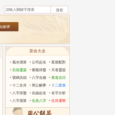
算命大全
風水測算
公司起名
星座配對
呂祖靈簽
紫薇排盤
月老靈簽
號碼吉凶
八字合婚
黃道吉日
十二生肖
周公解夢
十二星座
八字排盤
在線起名
名字分析
八字測算
生辰八字
生肖運勢