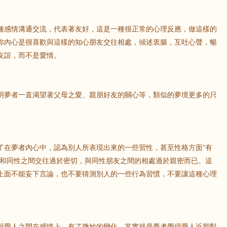
感情溝通交流，代表著友好，這是一種很正常的心理反應，做這樣的
你內心是很喜歡與這樣的知心朋友交往相處，傾述衷腸，互吐心聲，暢
是友誼，而不是愛情。
鼠
牛
虎
夢者一直渴望著父母之愛、親朋好友的關心等，類似的夢境更多的只
。
龍
蛇
馬
猴
雞
狗
在夢者內心中，認為別人所表現出來的一些習性，甚至性格方面“有
人和同性之間交往過於密切，與同性朋友之間的相處過於親密而已。這
上面不能妄下言論，也不要猜測別人的一些行為習慣，不要讓這種心理
愛人之間在感情上，有了微妙的變化。其實就是夢者覺得愛人近期對