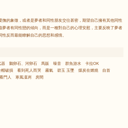
撫的象徵，或者是夢者和同性朋友交往甚密，期望自己擁有其他同性
指夢者有同性戀的傾向，而是一種對自己的心理安慰，主要反映了夢者
同性反而最能瞭解自己的思想和感情。
武器
鵝卵石、河卵石
馬販
噪音
群魚游水
卡拉OK
全帽破損
看到死人而哭
霧氣
碧玉 玉墜
煤炭在燃燒
自首
 看門人
寒風凜冽
房間