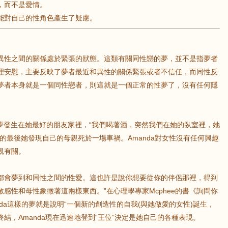
，而不是愛情。
能對自己的性角色產生了疑慮。
性之間的關係處於緊張的狀態。這類有關同性戀的夢，並不是指夢者
理安慰，主要反映了夢者最近和異性的關係緊張或者不信任，而同性反
夢者本身就是一個同性戀者，則這就是一個正常的性夢了，沒有任何隱
夢發生在她最好的朋友家裡，“我們喝著酒，突然我們在她的臥室裡，她
的最後她發現自己的母親死於一場車禍。Amanda對女性沒有任何興趣
親有關。
會夢到和同性之間的性愛。這也許是說你想要從你的伴侶那裡，得到
感性和母性象徵著這兩樣東西。”在心理學專家Mcphee的書《詢問你
anda這樣的夢就是說明“一個新的創造性的自我(與她做愛的女性)誕生，
結，Amanda現在迅速地登到“王位”決定是她自己的各種表現。