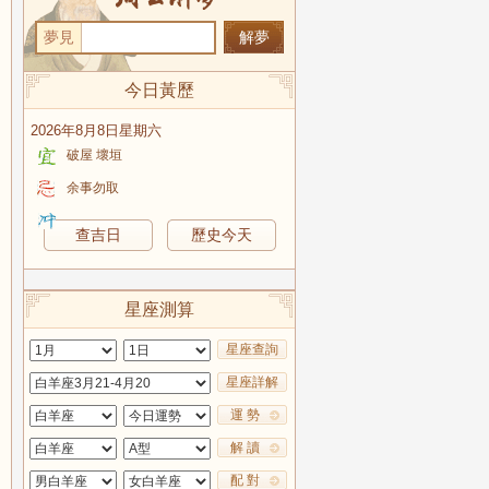
夢見
今日黃歷
2026年8月8日星期六
破屋 壞垣
余事勿取
查吉日
歷史今天
星座測算
星座查詢
星座詳解
運 勢
解 讀
配 對