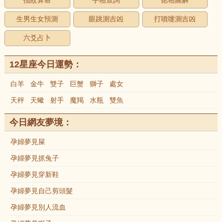
指紋算命
手相查詢
痣相圖解
生男生女預測
眼跳測吉凶
打噴嚏測吉凶
六爻占卜
12星座今日運勢：
白羊
金牛
雙子
巨蟹
獅子
處女
天秤
天蠍
射手
魔羯
水瓶
雙魚
今日網友夢境：
孕婦夢見屎
孕婦夢見抓兔子
孕婦夢見穿新鞋
孕婦夢見自己剪頭髮
孕婦夢見別人流血