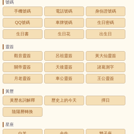
號碼
手機號碼
電話號碼
身份證號碼
QQ號碼
車牌號碼
生日密碼
生日書
生日花
出生日
靈簽
觀音靈簽
呂祖靈簽
黃大仙靈簽
關帝靈簽
天後靈簽
諸葛測字
月老靈簽
車公靈簽
王公靈簽
黃歷
黃歷名詞解釋
歷史上的今天
擇日
陰陽曆轉換
星座
白羊
金牛
雙子座