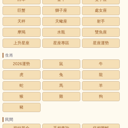
巨蟹
獅子座
處女座
天秤
天蠍座
射手
摩羯
水瓶
雙魚座
上升星座
星座專區
星座運勢
生肖
2026運勢
鼠
牛
虎
兔
龍
蛇
馬
羊
猴
雞
狗
豬
民間