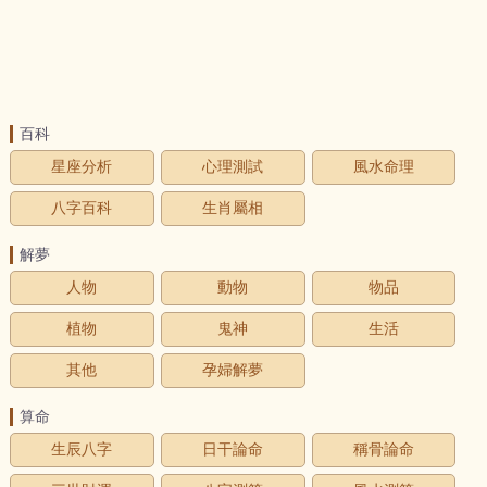
百科
星座分析
心理測試
風水命理
八字百科
生肖屬相
解夢
人物
動物
物品
植物
鬼神
生活
其他
孕婦解夢
算命
生辰八字
日干論命
稱骨論命