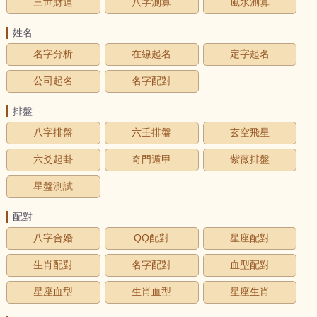
三世財運
八字測算
風水測算
姓名
名字分析
在線起名
定字起名
公司起名
名字配對
排盤
八字排盤
六壬排盤
玄空飛星
六爻起卦
奇門遁甲
紫薇排盤
星盤測試
配對
八字合婚
QQ配對
星座配對
生肖配對
名字配對
血型配對
星座血型
生肖血型
星座生肖