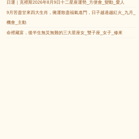
日運｜克裡斯2026年8月9日十二星座運勢_方便會_變動_愛人
9月苦盡甘來四大生肖，黴運散盡福氣進門，日子越過越紅火_九月_
機會_主動
命裡藏富，後半生無災無難的三大星座女_雙子座_女子_修來