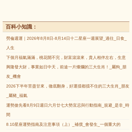
百科小知識：
勞倫週運｜2026年8月8日-8月14日十二星座一週展望_過往_日食_
人生
下個月福氣滿滿，桃花開不完，財富滾滾來，貴人相伴左右，生意
興隆發大財，事業如日中天，前途一片燦爛的三大生肖！_屬狗_朋
友_機會
2026下半年苦盡甘來，徹底翻身，好運擋都擋不住的三大生肖_朋友
_屬豬_福氣
運勢搶先看8月9日週日六月廿七大勢宜忌與行動指南_規避_是非_時
間
8.10星座運勢指南及注意事項（上）_補償_會發生_一個重大的