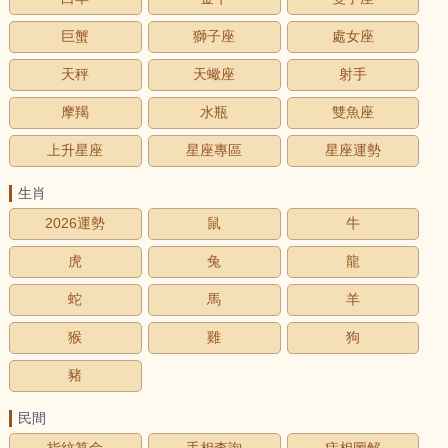
巨蟹
獅子座
處女座
天秤
天蠍座
射手
摩羯
水瓶
雙魚座
上升星座
星座專區
星座運勢
生肖
2026運勢
鼠
牛
虎
兔
龍
蛇
馬
羊
猴
雞
狗
豬
民間