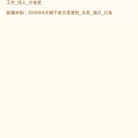
工作_情人_方會更
蘇珊米勒︱2026年8月獅子座月度運勢_木星_滿月_日食