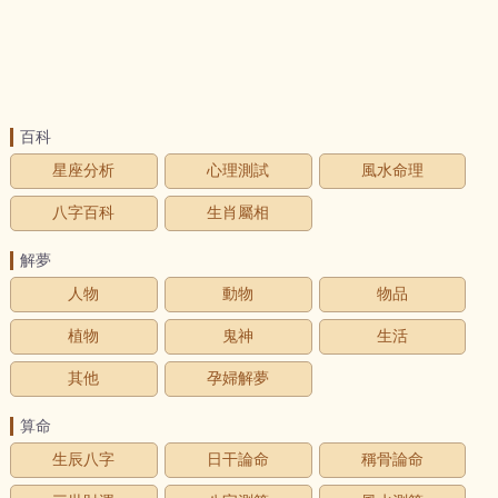
百科
星座分析
心理測試
風水命理
八字百科
生肖屬相
解夢
人物
動物
物品
植物
鬼神
生活
其他
孕婦解夢
算命
生辰八字
日干論命
稱骨論命