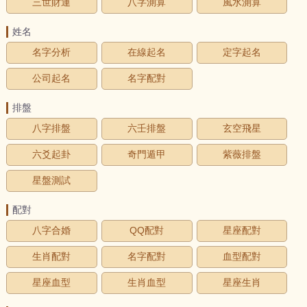
三世財運
八字測算
風水測算
姓名
名字分析
在線起名
定字起名
公司起名
名字配對
排盤
八字排盤
六壬排盤
玄空飛星
六爻起卦
奇門遁甲
紫薇排盤
星盤測試
配對
八字合婚
QQ配對
星座配對
生肖配對
名字配對
血型配對
星座血型
生肖血型
星座生肖