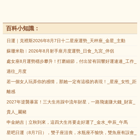
百科小知識：
日運｜克裡斯2026年8月7日十二星座運勢_天秤座_金星_主動
蘇珊米勒︱2026年8月射手座月度運勢_日食_九宮_伴侶
處女座8月運勢穩步攀升！打磨細節，付出皆有回響好運連連_工作_
過往_月度
若一個女人玩弄你的感情，那她一定有這樣的表現！_星座_女性_距
離感
2027年逆襲暴富！三大生肖踩中流年財星，一路飛速賺大錢_財富_
貴人_屬豬
申金納吉｜立秋到來，這四大生肖要走好運了_金水_申辰_午馬
星吧日運（8月7日），雙子座沮喪，水瓶座不愉快，雙魚座有誤會_