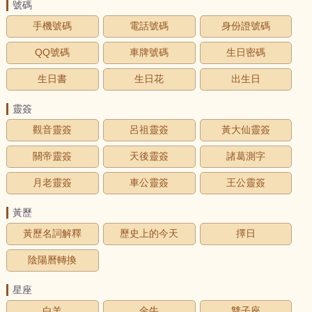
號碼
手機號碼
電話號碼
身份證號碼
QQ號碼
車牌號碼
生日密碼
生日書
生日花
出生日
靈簽
觀音靈簽
呂祖靈簽
黃大仙靈簽
關帝靈簽
天後靈簽
諸葛測字
月老靈簽
車公靈簽
王公靈簽
黃歷
黃歷名詞解釋
歷史上的今天
擇日
陰陽曆轉換
星座
白羊
金牛
雙子座