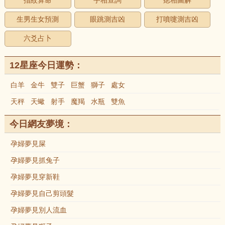
指紋算命
手相查詢
痣相圖解
生男生女預測
眼跳測吉凶
打噴嚏測吉凶
六爻占卜
12星座今日運勢：
白羊
金牛
雙子
巨蟹
獅子
處女
天秤
天蠍
射手
魔羯
水瓶
雙魚
今日網友夢境：
孕婦夢見屎
孕婦夢見抓兔子
孕婦夢見穿新鞋
孕婦夢見自己剪頭髮
孕婦夢見別人流血