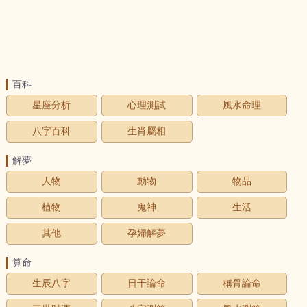
百科
星座分析
心理測試
風水命理
八字百科
生肖屬相
解夢
人物
動物
物品
植物
鬼神
生活
其他
孕婦解夢
算命
生辰八字
日干論命
稱骨論命