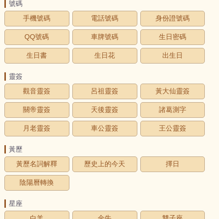
號碼
手機號碼
電話號碼
身份證號碼
QQ號碼
車牌號碼
生日密碼
生日書
生日花
出生日
靈簽
觀音靈簽
呂祖靈簽
黃大仙靈簽
關帝靈簽
天後靈簽
諸葛測字
月老靈簽
車公靈簽
王公靈簽
黃歷
黃歷名詞解釋
歷史上的今天
擇日
陰陽曆轉換
星座
白羊
金牛
雙子座