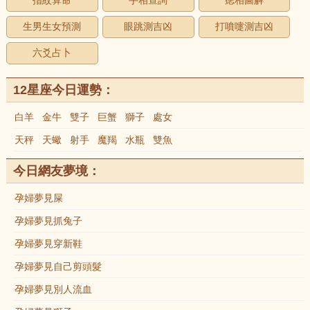
指紋算命
手相查詢
痣相圖解
生男生女預測
眼跳測吉凶
打噴嚏測吉凶
六爻占卜
12星座今日運勢：
白羊
金牛
雙子
巨蟹
獅子
處女
天秤
天蠍
射手
魔羯
水瓶
雙魚
今日網友夢境：
孕婦夢見屎
孕婦夢見抓兔子
孕婦夢見穿新鞋
孕婦夢見自己剪頭髮
孕婦夢見別人流血