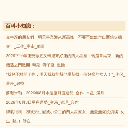
百科小知識：
金牛座的朋友們，明天事業迎來新高峰，不要再默默付出而錯失機
會！_工作_宇宙_能量
2026下半年運勢徹底反轉迎來好運的四大星座！舊篇章結束，新的
機遇之門敞開_時期_獅子座_重擔
“我兒子離開了你，明天我就能幫他重新找一個好樣的女人！”_伴侶_
星座_尋找
蘇珊米勒︱2026年8月水瓶座月度運勢_合作_木星_滿月
2026年8月8日星座運勢_交易_管理_合作
脾氣很壞，卻被男生寵成小公主的四大星座女，無憂無慮沒煩惱_女
生_魅力_所在