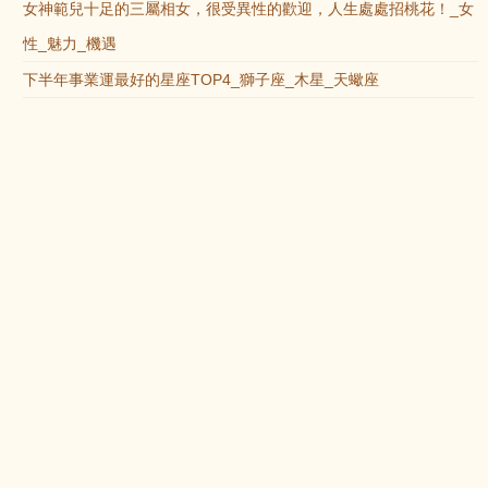
女神範兒十足的三屬相女，很受異性的歡迎，人生處處招桃花！_女
性_魅力_機遇
下半年事業運最好的星座TOP4_獅子座_木星_天蠍座