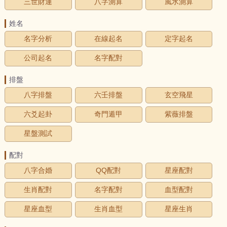
三世財運
八字測算
風水測算
姓名
名字分析
在線起名
定字起名
公司起名
名字配對
排盤
八字排盤
六壬排盤
玄空飛星
六爻起卦
奇門遁甲
紫薇排盤
星盤測試
配對
八字合婚
QQ配對
星座配對
生肖配對
名字配對
血型配對
星座血型
生肖血型
星座生肖