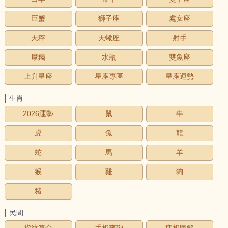
巨蟹
獅子座
處女座
天秤
天蠍座
射手
摩羯
水瓶
雙魚座
上升星座
星座專區
星座運勢
生肖
2026運勢
鼠
牛
虎
兔
龍
蛇
馬
羊
猴
雞
狗
豬
民間