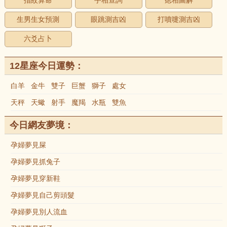
指紋算命
手相查詢
痣相圖解
生男生女預測
眼跳測吉凶
打噴嚏測吉凶
六爻占卜
12星座今日運勢：
白羊
金牛
雙子
巨蟹
獅子
處女
天秤
天蠍
射手
魔羯
水瓶
雙魚
今日網友夢境：
孕婦夢見屎
孕婦夢見抓兔子
孕婦夢見穿新鞋
孕婦夢見自己剪頭髮
孕婦夢見別人流血