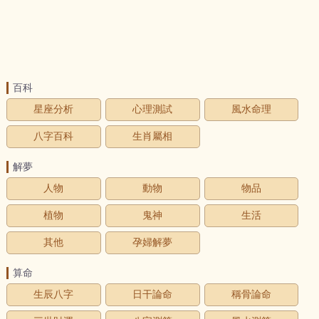
百科
星座分析
心理測試
風水命理
八字百科
生肖屬相
解夢
人物
動物
物品
植物
鬼神
生活
其他
孕婦解夢
算命
生辰八字
日干論命
稱骨論命