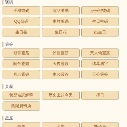
號碼
手機號碼
電話號碼
身份證號碼
QQ號碼
車牌號碼
生日密碼
生日書
生日花
出生日
靈簽
觀音靈簽
呂祖靈簽
黃大仙靈簽
關帝靈簽
天後靈簽
諸葛測字
月老靈簽
車公靈簽
王公靈簽
黃歷
黃歷名詞解釋
歷史上的今天
擇日
陰陽曆轉換
星座
白羊
金牛
雙子座