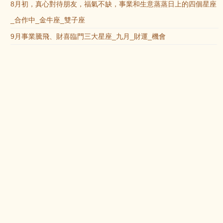
8月初，真心對待朋友，福氣不缺，事業和生意蒸蒸日上的四個星座
_合作中_金牛座_雙子座
9月事業騰飛、財喜臨門三大星座_九月_財運_機會