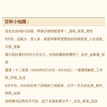
百科小知識：
追女生的4個小訣竅，學會以後輕鬆脫單！_過程_星座_異性
8月初，誌氣大，貴人多，家庭和事業雙豐收的四個星座_人生道路_
方面_星象
週六迎好運8月8日六月廿六，吉利的屬相有哪些？_合作_金氣漸_投
資
週運｜十二星座（2026年8月10日～8月16日）一週運勢解析_工作
時_伴侶_生活
8月中旬，付出終於有了回報的三個星座，日子一天天好起來_那件_
時間_結果
這樣幾句話男生不可說，說了女朋友要分手！_女生_星座_話語