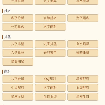
三世財運
八字測算
風水測算
姓名
名字分析
在線起名
定字起名
公司起名
名字配對
排盤
八字排盤
六壬排盤
玄空飛星
六爻起卦
奇門遁甲
紫薇排盤
星盤測試
配對
八字合婚
QQ配對
星座配對
生肖配對
名字配對
血型配對
星座血型
生肖血型
星座生肖