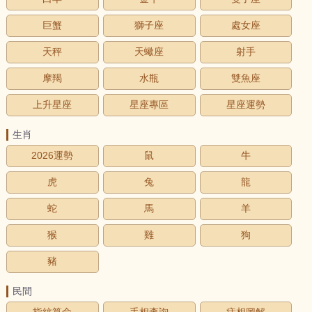
巨蟹
獅子座
處女座
天秤
天蠍座
射手
摩羯
水瓶
雙魚座
上升星座
星座專區
星座運勢
生肖
2026運勢
鼠
牛
虎
兔
龍
蛇
馬
羊
猴
雞
狗
豬
民間