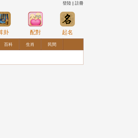
登陸
|
註冊
算卦
配對
起名
百科
生肖
民間