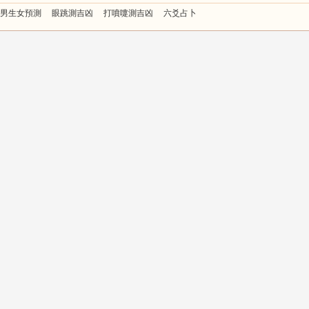
男生女預測
眼跳測吉凶
打噴嚏測吉凶
六爻占卜