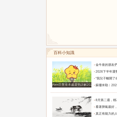
百科小知識
金牛座的朋友們，明天事業迎來新高峰，不要再默
2026下半年運勢徹底反轉迎來好運的四大星座！舊篇章結束
“我兒子離開了你，明天我就能幫他重新找一個好
Alex巨蟹座本週運勢詳解2024.12.23-12.29
蘇珊米勒︱2026年8月水瓶座月
8月第二週，桃花主動靠近，遇到值得認識的人
看著脾氣最好，翻臉時最狠！立秋後這三大星座撕掉偽裝
真正有能力的人往往是這三個星座，既能獨立完成