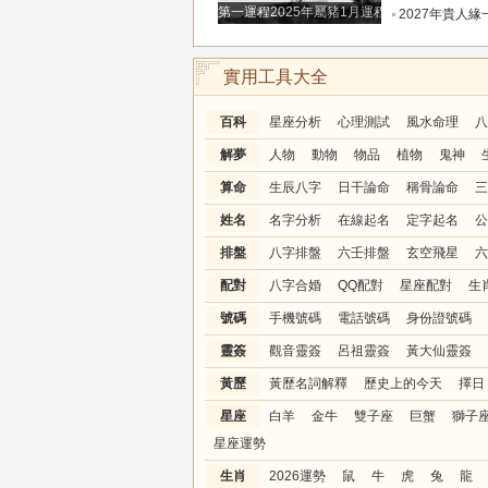
第一運程2025年屬豬1月運程解析
2027年貴人緣一路拉滿的三大生肖！處處有人幫扶，
實用工具大全
百科
星座分析
心理測試
風水命理
八
解夢
人物
動物
物品
植物
鬼神
算命
生辰八字
日干論命
稱骨論命
三
姓名
名字分析
在線起名
定字起名
公
排盤
八字排盤
六壬排盤
玄空飛星
六
配對
八字合婚
QQ配對
星座配對
生
號碼
手機號碼
電話號碼
身份證號碼
靈簽
觀音靈簽
呂祖靈簽
黃大仙靈簽
黃歷
黃歷名詞解釋
歷史上的今天
擇日
星座
白羊
金牛
雙子座
巨蟹
獅子
星座運勢
生肖
2026運勢
鼠
牛
虎
兔
龍