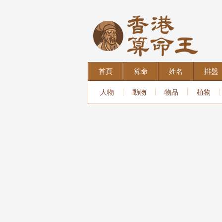
首頁
算命
姓名
排盤
人物
動物
物品
植物