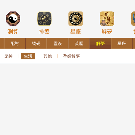
測算
排盤
星座
解夢
配對
號碼
靈簽
黃歷
解夢
星座
鬼神
生活
其他
孕婦解夢