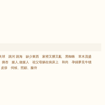
夫球
跳河 跳海
缺少東西
家裡又髒又亂
黑蜘蛛
草木茂盛
摘杏
媒人,做媒人
祖父母躺在病床上
和尚
孕婦夢見牛犢
皮疹
伺候、照顧、服侍