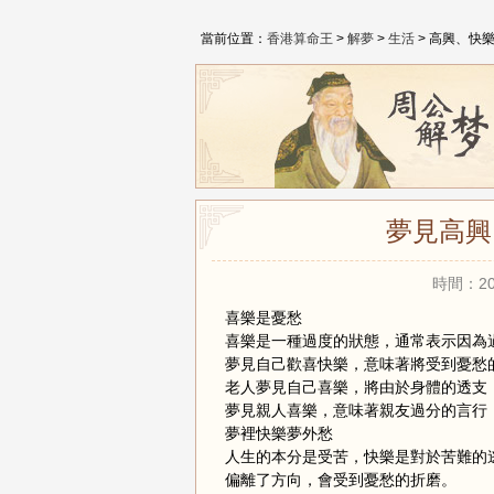
當前位置：
香港算命王
>
解夢
>
生活
> 高興、快
夢見高興
時間：20
喜樂是憂愁
喜樂是一種過度的狀態，通常表示因為
夢見自己歡喜快樂，意味著將受到憂愁
老人夢見自己喜樂，將由於身體的透支
夢見親人喜樂，意味著親友過分的言行
夢裡快樂夢外愁
人生的本分是受苦，快樂是對於苦難的
偏離了方向，會受到憂愁的折磨。