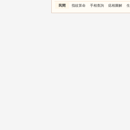
民間
指紋算命
手相查詢
痣相圖解
生