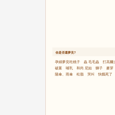
你是否還夢見?
孕婦夢見吃桃子
蟲 毛毛蟲
打高爾
破案
哺乳
和尚 尼姑
獅子
麥芽
陽傘、雨傘
松脂
哭叫
快餓死了