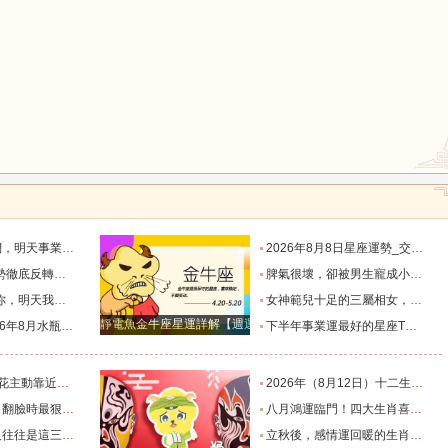
鼠
牛
虎
龍
蛇
馬
默付出而錯失機會！_工作_宇宙_能量
2026年8月8日星座運勢_交易_管理_合作
，新的機遇之門敞開_時期_獅子座_重擔
脾氣很壞，卻被男生寵成小公主的四大星座女，無憂無慮沒煩惱_女生_魅力_所在
猴
雞
狗
樣的女人！”_伴侶_星座_尋找
女神範兒十足的三屬相女，很受異性的歡迎，人生處處招桃花！_女性_魅力_機遇
靜電魚金牛座星運詳解【週運2024年12月9日-12月15日】
度運勢_合作_木星_滿月
下半年事業運最好的星座TOP4_獅子座_木星_天蠍座
的三個星座_雙子座_東西_地方
2026年（8月12日）十二生肖最棒運勢播報_龍的_財富_方面
，誰碰底線誰倒黴_金牛座_星象_天秤座
八月鴻運臨門！四大生肖喜事紮堆來襲，下半年一路順風順水到底_避雷_要點_合作
也懂得借助團隊_水瓶_協作_一個人
立秋後，感情運回暖的生肖TOP3_單身_放平_申金