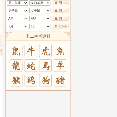
配 對
配 對
配 對
生日密碼
十二生肖運程
兔
羊
豬