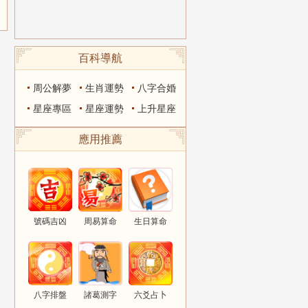
百科導航
周公解夢
生肖運勢
八字合婚
星座專區
星座運勢
上升星座
應用推薦
號碼吉凶
周易算命
生日算命
八字排盤
諸葛測字
六爻占卜