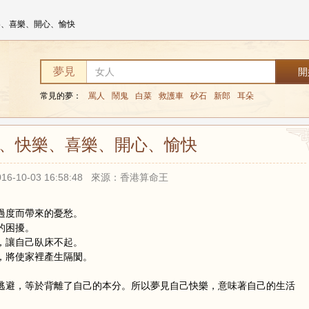
樂、喜樂、開心、愉快
夢見
常見的夢：
罵人
鬧鬼
白菜
救護車
砂石
新郎
耳朵
、快樂、喜樂、開心、愉快
16-10-03 16:58:48 來源：香港算命王
過度而帶來的憂愁。
的困擾。
，讓自己臥床不起。
，將使家裡產生隔閡。
逃避，等於背離了自己的本分。所以夢見自己快樂，意味著自己的生活