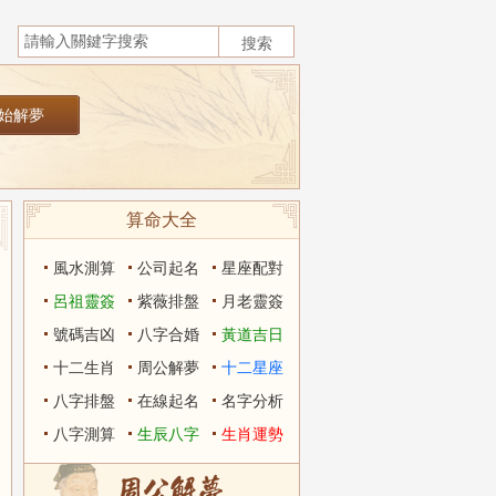
算命大全
風水測算
公司起名
星座配對
呂祖靈簽
紫薇排盤
月老靈簽
號碼吉凶
八字合婚
黃道吉日
十二生肖
周公解夢
十二星座
八字排盤
在線起名
名字分析
八字測算
生辰八字
生肖運勢