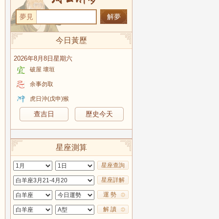
夢見
今日黃歷
2026年8月8日星期六
破屋 壞垣
余事勿取
虎日沖(戊申)猴
查吉日
歷史今天
星座測算
星座查詢
星座詳解
運 勢
解 讀