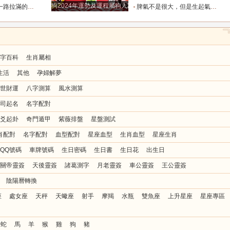
狗2024年運勢及運程屬狗人2024運勢好嗎
全年順風順水少坎坷_合作_人脈_事業
脾氣不是很大，但是生起氣來很難哄的五大星座女_女性_情緒_給予
字百科
生肖屬相
生活
其他
孕婦解夢
世財運
八字測算
風水測算
司起名
名字配對
爻起卦
奇門遁甲
紫薇排盤
星盤測試
肖配對
名字配對
血型配對
星座血型
生肖血型
星座生肖
QQ號碼
車牌號碼
生日密碼
生日書
生日花
出生日
關帝靈簽
天後靈簽
諸葛測字
月老靈簽
車公靈簽
王公靈簽
陰陽曆轉換
座
處女座
天秤
天蠍座
射手
摩羯
水瓶
雙魚座
上升星座
星座專區
蛇
馬
羊
猴
雞
狗
豬