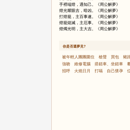
手裡端燈，遇知己。《周公解夢》
燈光耀眼吉，暗凶。《周公解夢》
打燈籠，主百事遂。《周公解夢》
燈籠熄滅，主厄事。《周公解夢》
燈燭光明，主大吉。《周公解夢》
你是否還夢見?
被年輕人團團圍住
槍聲
買包
豬
強吻
維修電腦
搭錯車、坐錯車
招呼
火燒日月
打嗝
自己懷孕