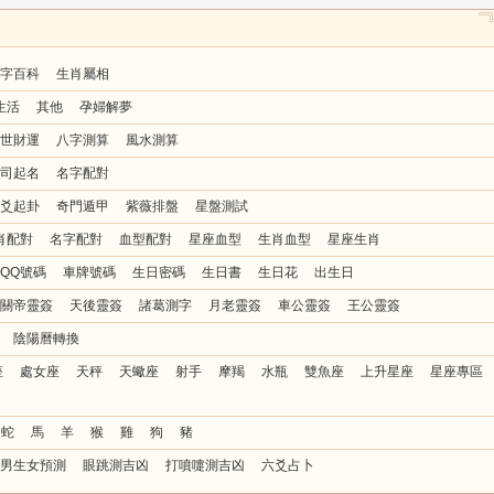
字百科
生肖屬相
生活
其他
孕婦解夢
世財運
八字測算
風水測算
司起名
名字配對
爻起卦
奇門遁甲
紫薇排盤
星盤測試
肖配對
名字配對
血型配對
星座血型
生肖血型
星座生肖
QQ號碼
車牌號碼
生日密碼
生日書
生日花
出生日
關帝靈簽
天後靈簽
諸葛測字
月老靈簽
車公靈簽
王公靈簽
陰陽曆轉換
座
處女座
天秤
天蠍座
射手
摩羯
水瓶
雙魚座
上升星座
星座專區
蛇
馬
羊
猴
雞
狗
豬
男生女預測
眼跳測吉凶
打噴嚏測吉凶
六爻占卜