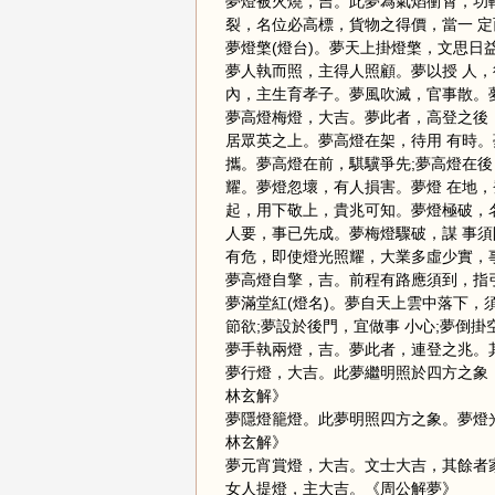
夢燈被火燒，吉。此夢為氣焰衝霄，功
裂，名位必高標，貨物之得價，當一 
夢燈檠(燈台)。夢天上掛燈檠，文思日
夢人執而照，主得人照顧。夢以授 人
內，主生育孝子。夢風吹滅，官事散。
夢高燈梅燈，大吉。夢此者，高登之後，
居眾英之上。夢高燈在架，待用 有時
攜。夢高燈在前，騏驥爭先;夢高燈在後
耀。夢燈忽壞，有人損害。夢燈 在地
起，用下敬上，貴兆可知。夢燈極破，
人要，事已先成。夢梅燈驟破，謀 事
有危，即使燈光照耀，大業多虛少實，
夢高燈自擎，吉。前程有路應須到，指
夢滿堂紅(燈名)。夢自天上雲中落下，
節欲;夢設於後門，宜做事 小心;夢倒
夢手執兩燈，吉。夢此者，連登之兆。
夢行燈，大吉。此夢繼明照於四方之象
林玄解》
夢隱燈籠燈。此夢明照四方之象。夢燈
林玄解》
夢元宵賞燈，大吉。文士大吉，其餘者
女人提燈，主大吉。《周公解夢》