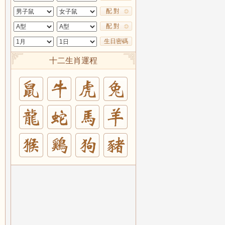
配 對
配 對
生日密碼
十二生肖運程
兔
羊
豬