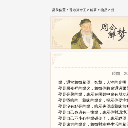
當前位置：
香港算命王
>
解夢
>
物品
> 燈
時間：20
燈，通常象徵希望、智慧，人性的光明
夢見黑夜裡的燈火，象徵你將會通過艱
夢見亮著的燈，表示在困難中會有朋友
夢見昏暗的、蒙昧的燈光，提示你要注
夢見沒有點亮的燈，暗示失望或蒙昧無
夢見自己身邊有一盞燈，表示你對環境
夢見自己不小心把燈碰倒了，表示絕望
夢見遠方的燈光，象徵對幸福生活的希