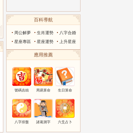
百科導航
周公解夢
生肖運勢
八字合婚
星座專區
星座運勢
上升星座
應用推薦
號碼吉凶
周易算命
生日算命
八字排盤
諸葛測字
六爻占卜