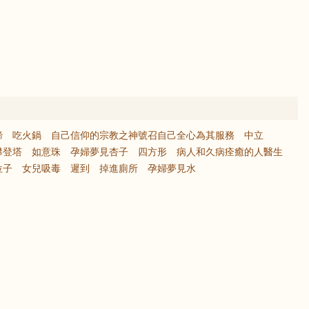
蹄
吃火鍋
自己信仰的宗教之神號召自己全心為其服務
中立
攀登塔
如意珠
孕婦夢見杏子
四方形
病人和久病痊癒的人醫生
位子
女兒吸毒
遲到
掉進廁所
孕婦夢見水