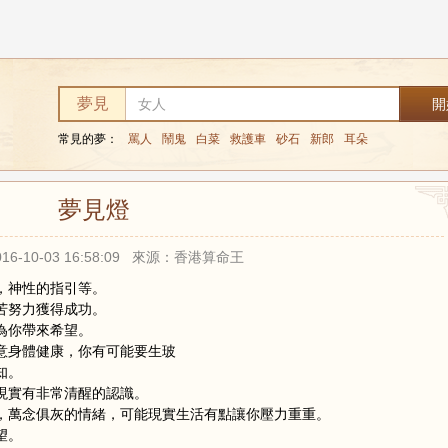
夢見
常見的夢：
罵人
鬧鬼
白菜
救護車
砂石
新郎
耳朵
夢見燈
16-10-03 16:58:09 來源：香港算命王
，神性的指引等。
苦努力獲得成功。
為你帶來希望。
意身體健康，你有可能要生玻
知。
現實有非常清醒的認識。
，萬念俱灰的情緒，可能現實生活有點讓你壓力重重。
望。