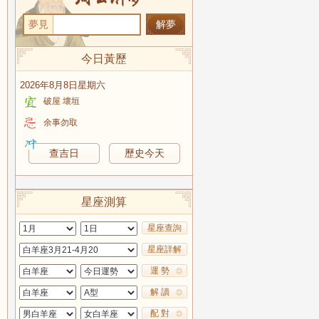
夢見
今日黃歷
2026年8月8日星期六
破屋 壞垣
余事勿取
查吉日
歷史今天
星座測算
星座查詢
星座詳解
運 勢
解 讀
配 對