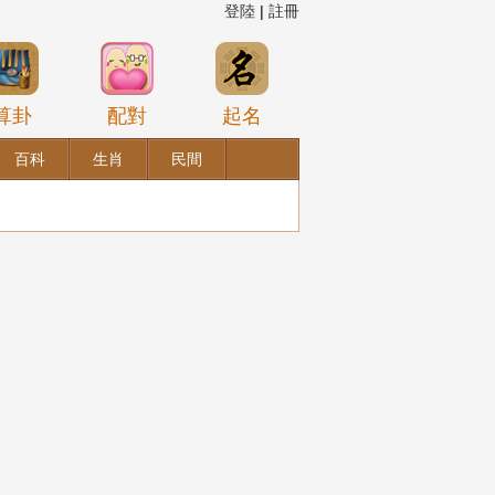
登陸
|
註冊
算卦
配對
起名
百科
生肖
民間