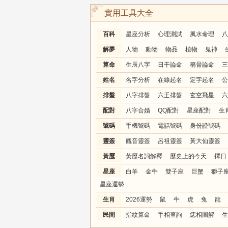
實用工具大全
百科
星座分析
心理測試
風水命理
八
解夢
人物
動物
物品
植物
鬼神
算命
生辰八字
日干論命
稱骨論命
三
姓名
名字分析
在線起名
定字起名
公
排盤
八字排盤
六壬排盤
玄空飛星
六
配對
八字合婚
QQ配對
星座配對
生
號碼
手機號碼
電話號碼
身份證號碼
靈簽
觀音靈簽
呂祖靈簽
黃大仙靈簽
黃歷
黃歷名詞解釋
歷史上的今天
擇日
星座
白羊
金牛
雙子座
巨蟹
獅子
星座運勢
生肖
2026運勢
鼠
牛
虎
兔
龍
民間
指紋算命
手相查詢
痣相圖解
生