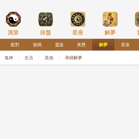
測算
排盤
星座
解夢
配對
號碼
靈簽
黃歷
解夢
星座
鬼神
生活
其他
孕婦解夢