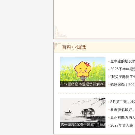
百科小知識
金牛座的朋友們，明天事業迎來新高峰，不要再默
2026下半年運勢徹底反轉迎來好運的四大星座！舊篇章結束
“我兒子離開了你，明天我就能幫他重新找一個好
Alex巨蟹座本週運勢詳解2024.12.23-12.29
蘇珊米勒︱2026年8月水瓶座月
8月第二週，桃花主動靠近，遇到值得認識的人
看著脾氣最好，翻臉時最狠！立秋後這三大星座撕掉偽裝
真正有能力的人往往是這三個星座，既能獨立完成
第一運程2025年屬豬1月運程解析
2027年貴人緣一路拉滿的三大生肖！處處有人幫扶，