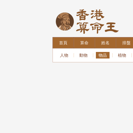
首頁
算命
姓名
排盤
人物
動物
物品
植物