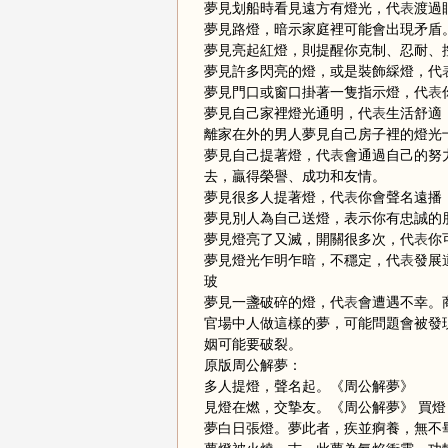
夢見划船時看見遠方有燈光，代
表
渡過
夢見路燈，暗示家庭裡可能會出現矛盾
夢見亮起紅燈，則提醒你克制、忍耐、
夢見許多閃亮的燈，或是裝飾綵燈，代
夢見門口或窗口掛著一隻指示燈，代
表
夢見自己家裡燈光通明，代
表
生活舒適
離家在外的男人夢見自己房子裡的燈光
夢見自己提著燈，代
表
會通過自己的努
去，贏得榮譽、成功和友情。
夢見很多人提著燈，代
表
你會聲名遠播
夢見別人為自己送燈，表示你有忠誠的
夢見燈亮了又滅，開關很多次，代
表
你
夢見燈光乍明乍暗，不穩定，代
表
發展
玻
夢見一盞破碎的燈，代
表
會遭遇不幸。
官場中人做這樣的夢，可能問題會被發
姻可能要破裂。
原版周公解夢：
多人提燈，聲名起。《周公解夢》
見燈在燃，交摯友。《周公解夢》 買
夢白日張燈。夢此者，疾並痾養，無不