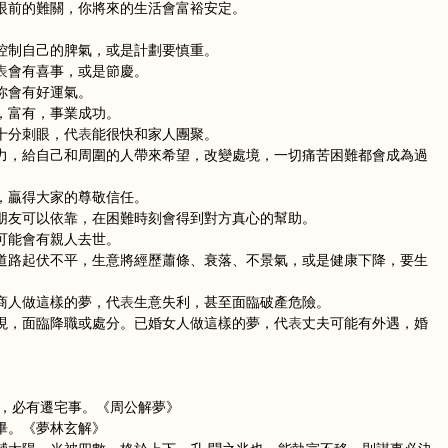
眼前的難關，你將來的生活會富裕安定。
。
控制自己的脾氣，或是計劃要慎重。
表
會有喜事，或是節慶。
你會有好運氣。
，富有，事業成功。
十分刺眼，代
表
能很快和家人團聚。
力，給自己和周圍的人帶來希望，改變處境，一切痛苦困難都會成為過
，贏得大家的尊敬信任。
朋友可以依靠，在困難時刻會得到對方真心的幫助。
可能會有親人去世。
道路起伏不平，生意將經歷蕭條、衰落、不景氣，或是健康下降，要生
商人做這樣的夢，代
表
生意失利，甚至面臨破產危險。
現，面臨降職或處分。已婚女人做這樣的夢，代
表
丈夫可能有外遇，婚
燈，必有遷宅事。《周公解夢》
畢。《夢林玄解》