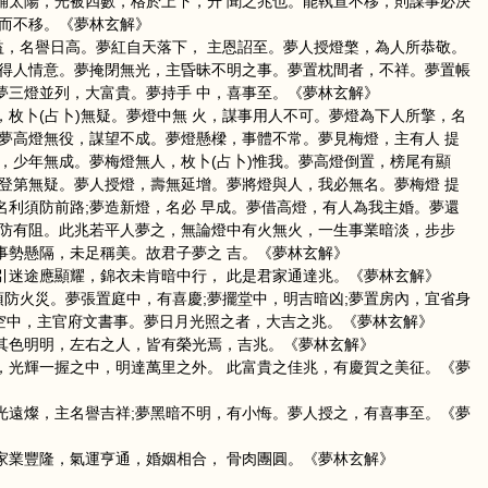
輔太陽，光被四數，格於上下，升 聞之兆也。能執宣不移，則謀事必決
定而不移。《夢林玄解》
益，名譽日高。夢紅自天落下， 主恩詔至。夢人授燈檠，為人所恭敬。
，得人情意。夢掩閉無光，主昏昧不明之事。夢置枕間者，不祥。夢置帳
夢三燈並列，大富貴。夢持手 中，喜事至。《夢林玄解》
枚卜(占卜)無疑。夢燈中無 火，謀事用人不可。夢燈為下人所擎，名
。夢高燈無役，謀望不成。夢燈懸樑，事體不常。夢見梅燈，主有人 提
，少年無成。夢梅燈無人，枚卜(占卜)惟我。夢高燈倒置，榜尾有顯
鼠
牛
虎
，登第無疑。夢人授燈，壽無延增。夢將燈與人，我必無名。夢梅燈 提
名利須防前路;夢造新燈，名必 早成。夢借高燈，有人為我主婚。夢還
須防有阻。此兆若平人夢之，無論燈中有火無火，一生事業暗淡，步步
龍
蛇
馬
事勢懸隔，未足稱美。故君子夢之 吉。《夢林玄解》
引迷途應顯耀，錦衣未肯暗中行， 此是君家通達兆。《夢林玄解》
須防火災。夢張置庭中，有喜慶;夢擺堂中，明吉暗凶;夢置房內，宜省身
猴
雞
狗
掛空中，主官府文書事。夢日月光照之者，大吉之兆。《夢林玄解》
其色明明，左右之人，皆有榮光焉，吉兆。《夢林玄解》
，光輝一握之中，明達萬里之外。 此富貴之佳兆，有慶賀之美征。《夢
光遠燦，主名譽吉祥;夢黑暗不明，有小悔。夢人授之，有喜事至。《夢
家業豐隆，氣運亨通，婚姻相合， 骨肉團圓。《夢林玄解》