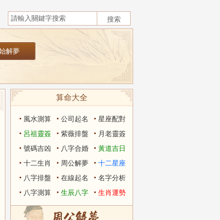
算命大全
風水測算
公司起名
星座配對
呂祖靈簽
紫薇排盤
月老靈簽
號碼吉凶
八字合婚
黃道吉日
十二生肖
周公解夢
十二星座
八字排盤
在線起名
名字分析
八字測算
生辰八字
生肖運勢