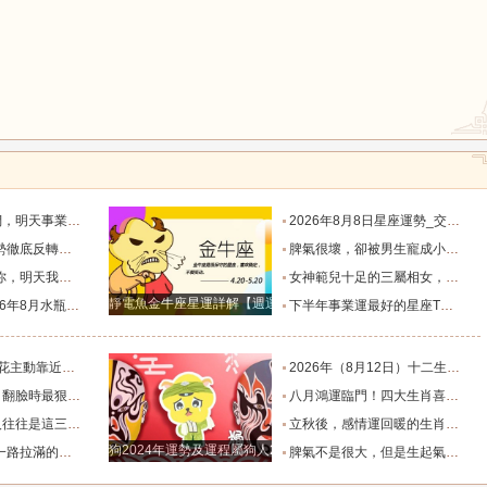
默付出而錯失機會！_工作_宇宙_能量
2026年8月8日星座運勢_交易_管理_合作
，新的機遇之門敞開_時期_獅子座_重擔
脾氣很壞，卻被男生寵成小公主的四大星座女，無憂無慮沒煩惱_女生_魅力_所在
樣的女人！”_伴侶_星座_尋找
女神範兒十足的三屬相女，很受異性的歡迎，人生處處招桃花！_女性_魅力_機遇
靜電魚金牛座星運詳解【週運2024年12月9日-12月15日】
度運勢_合作_木星_滿月
下半年事業運最好的星座TOP4_獅子座_木星_天蠍座
的三個星座_雙子座_東西_地方
2026年（8月12日）十二生肖最棒運勢播報_龍的_財富_方面
，誰碰底線誰倒黴_金牛座_星象_天秤座
八月鴻運臨門！四大生肖喜事紮堆來襲，下半年一路順風順水到底_避雷_要點_合作
也懂得借助團隊_水瓶_協作_一個人
立秋後，感情運回暖的生肖TOP3_單身_放平_申金
狗2024年運勢及運程屬狗人2024運勢好嗎
全年順風順水少坎坷_合作_人脈_事業
脾氣不是很大，但是生起氣來很難哄的五大星座女_女性_情緒_給予