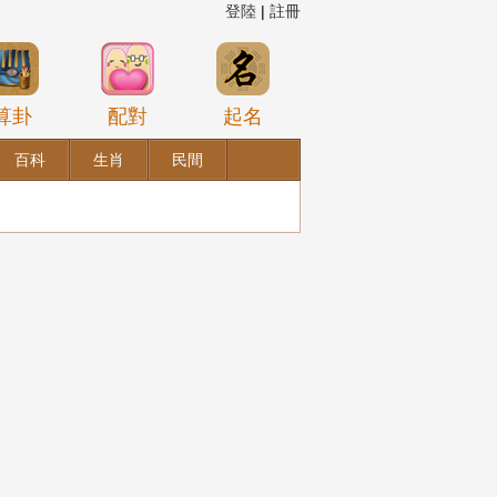
登陸
|
註冊
算卦
配對
起名
百科
生肖
民間