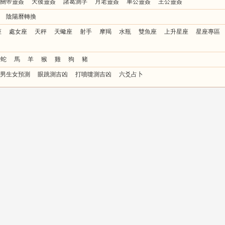
關帝靈簽
天後靈簽
諸葛測字
月老靈簽
車公靈簽
王公靈簽
陰陽曆轉換
座
處女座
天秤
天蠍座
射手
摩羯
水瓶
雙魚座
上升星座
星座專區
蛇
馬
羊
猴
雞
狗
豬
男生女預測
眼跳測吉凶
打噴嚏測吉凶
六爻占卜