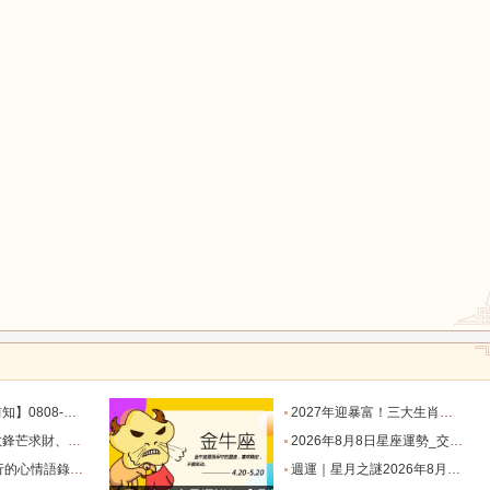
鼠
牛
虎
龍
蛇
馬
猴
雞
狗
目標有差距時，越是要克己隱忍_內心_藍姐_狀態
2027年迎暴富！三大生肖錦鯉附體，迎事業愛情巔峰_屬狗_朋友_謙讓
星座！富貴纏身_合作_機會_獅子座
2026年8月8日星座運勢_交易_管理_合作
說到心坎上了_夢想_繁星點點_人生
週運｜星月之謎2026年8月8日-8月14日十二星座一週展望_日全食_火星_人生