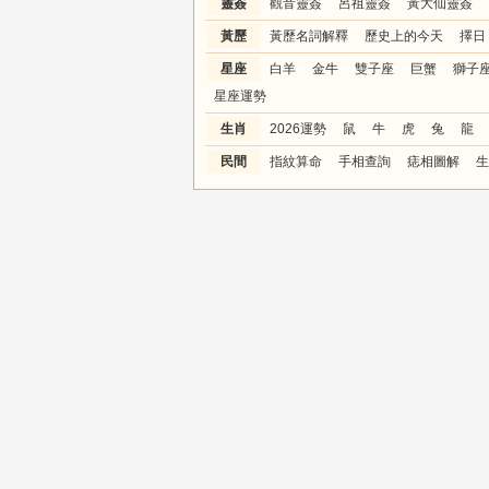
靈簽
觀音靈簽
呂祖靈簽
黃大仙靈簽
黃歷
黃歷名詞解釋
歷史上的今天
擇日
星座
白羊
金牛
雙子座
巨蟹
獅子
星座運勢
生肖
2026運勢
鼠
牛
虎
兔
龍
民間
指紋算命
手相查詢
痣相圖解
生