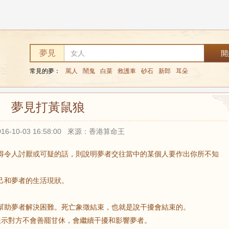
夢見
常見的夢：
罵人
鬧鬼
白菜
救護車
砂石
新郎
耳朵
夢見打黃鼠狼
16-10-03 16:58:00 來源：香港算命王
得令人討厭或可疑的話，則說明夢者交往當中的某個人要作出你所不知
己和夢者的生活現狀。
幫助夢者解決困難。死亡象徵結束，也就是說干擾會結束的。
則表示對方不會善罷甘休，會繼續干擾和影響夢者。