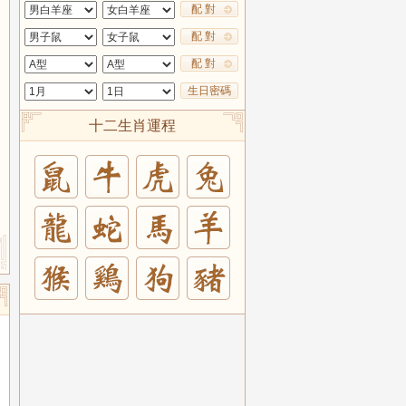
配 對
配 對
配 對
生日密碼
十二生肖運程
兔
羊
豬