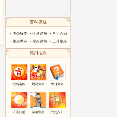
百科導航
周公解夢
生肖運勢
八字合婚
星座專區
星座運勢
上升星座
應用推薦
號碼吉凶
周易算命
生日算命
八字排盤
諸葛測字
六爻占卜