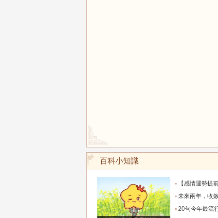
百科小知識
【感情運勢提前知】0808-0814感情運勢：在自己的能力和現實
未來兩年，收斂鋒芒求財、家境慢慢變好的四大
20句今年最流行的心情語錄，句句正能量，