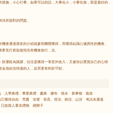
防措施，小心行事。如果可以的話，大事化小，小事化無，那是最好的
解決所面對的問題。
。
有機會通過朋友的介紹或參與團體獲得，而獲得結識心儀異性的機會。
者夢見打黃鼠狼預兆有機會旅行，吉。
：財運較為跳躍，往往是獲得一筆意外收入，又被你以獎賞自己的心情
資金借給信得過的人，反而更有利於守財。
氣
入學典禮、畢業典禮
慶典
膠布
燒水
新事物
瘟疫
自己獲得自由
禿鷹
珍寶
登高、塔頂、樹頂、山頂
考試未通過
已故親人要送禮物
綁辮子