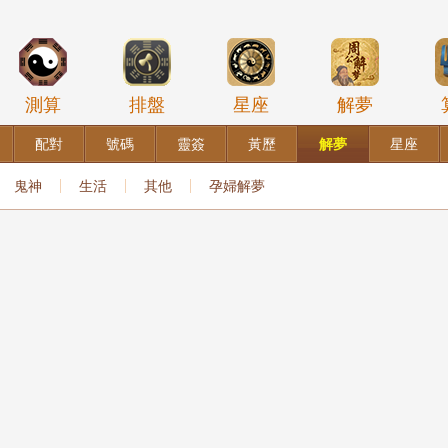
測算
排盤
星座
解夢
配對
號碼
靈簽
黃歷
解夢
星座
鬼神
生活
其他
孕婦解夢