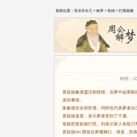
當前位置：
香港算命王
>
解夢
>
動物
> 打黃鼠狼
時間：20
黃鼠狼象徵靈活和狡猾。在夢中如果顯
道的事情。
家象徵安全和舒適，同時也代表夢者自
黃鼠狼進屋，表示夢者受到了干擾。
母親把黃鼠狼打死，則表示家人有能力
黃鼠狼shi 體放在家樓梯口，很臭，