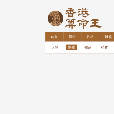
首頁
算命
姓名
排盤
人物
動物
物品
植物