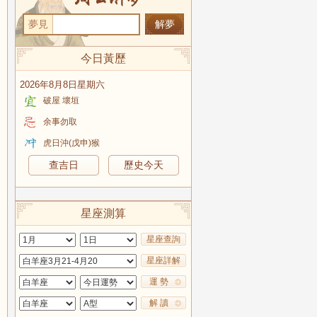
夢見
今日黃歷
2026年8月8日星期六
破屋 壞垣
余事勿取
虎日沖(戊申)猴
查吉日
歷史今天
星座測算
星座查詢
星座詳解
運 勢
解 讀