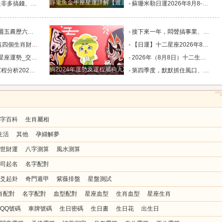
靜電魚金牛座星運詳解【週運2024年12月9日-12月15日】
星座！衣食無憂_防範_全是坑_財運
蘇珊米勒日運2026年8月8-9日十二星座週末運勢_土星_宮位_內心
肖排名榜。_工作_池池_感情
接下來一年，悶聲搞事業、家底越來越厚的四大星座！財源滾滾_機會_計劃_百萬財富
全程暢通收獲滿堂吉祥財富_財氣_龍人
【日運】十二星座2026年8月8日運勢播報_方面_感情_工作時
勢_交易_管理_合作
2026年（8月8日）十二生肖運勢播報_感情_事業_朋友
狗2024年運勢及運程屬狗人2024運勢好嗎
8.8_靈感_成長_事情
第四季度，默默抓住風口、收入節節走高的四大星座！越攢越富_機會_能量_直覺
字百科
生肖屬相
生活
其他
孕婦解夢
世財運
八字測算
風水測算
司起名
名字配對
爻起卦
奇門遁甲
紫薇排盤
星盤測試
肖配對
名字配對
血型配對
星座血型
生肖血型
星座生肖
QQ號碼
車牌號碼
生日密碼
生日書
生日花
出生日