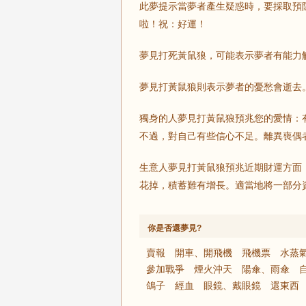
此夢提示當夢者產生疑惑時，要採取預
啦！祝：好運！
夢見打死黃鼠狼，可能表示夢者有能力
夢見打黃鼠狼則表示夢者的憂愁會逝去
獨身的人夢見打黃鼠狼預兆您的愛情：
不過，對自己有些信心不足。離異喪偶
生意人夢見打黃鼠狼預兆近期財運方面
花掉，積蓄難有增長。適當地將一部分
你是否還夢見?
賣報
開車、開飛機
飛機票
水蒸
參加戰爭
煙火沖天
陽傘、雨傘
鴿子
經血
眼鏡、戴眼鏡
還東西