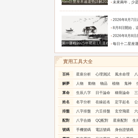
Alex巨蟹座本週運勢詳解2024.12.23-12.29
未來兩年，少是非多搞錢、財富悄悄暴漲的四大
2026年8月7日週五農歷六月廿五好運生
8月8日開始，這四個生肖財運穩步上行，財路
2026年8月8日星座運
第一運程2025年屬豬1月運程解析
每日十二星座運程分析2026.
實用工具大全
百科
星座分析
心理測試
風水命理
八
解夢
人物
動物
物品
植物
鬼神
算命
生辰八字
日干論命
稱骨論命
三
姓名
名字分析
在線起名
定字起名
公
排盤
八字排盤
六壬排盤
玄空飛星
六
配對
八字合婚
QQ配對
星座配對
生
號碼
手機號碼
電話號碼
身份證號碼