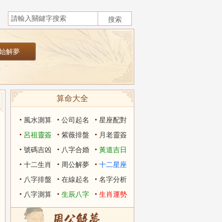
算命大全
風水測算
公司起名
星座配對
呂祖靈簽
紫薇排盤
月老靈簽
號碼吉凶
八字合婚
黃道吉日
十二生肖
周公解夢
十二星座
八字排盤
在線起名
名字分析
八字測算
生辰八字
生肖運勢