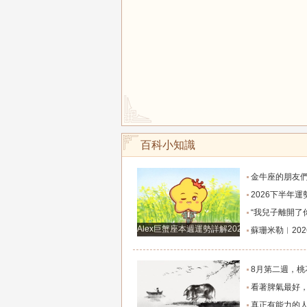
百科小知識
金牛座的朋友們，明天事業迎來新高峰，不要再默
2026下半年運勢徹底反轉迎來好運的四大星座！舊篇章結束
“我兒子離開了你，明天我就能幫他重新找一個好
Alex巨蟹座本週運勢詳解2024.12.23-12.29
蘇珊米勒︱2026年8月水瓶座月
8月第二週，桃花主動靠近，遇到值得認識的人
看著脾氣最好，翻臉時最狠！立秋後這三大星座撕掉偽裝
真正有能力的人往往是這三個星座，既能獨立完成