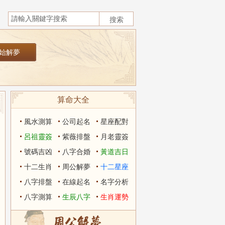
算命大全
風水測算
公司起名
星座配對
呂祖靈簽
紫薇排盤
月老靈簽
號碼吉凶
八字合婚
黃道吉日
十二生肖
周公解夢
十二星座
八字排盤
在線起名
名字分析
八字測算
生辰八字
生肖運勢