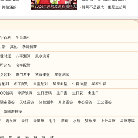
狗2024年運勢及運程屬狗人2024運勢好嗎
全年順風順水少坎坷_合作_人脈_事業
脾氣不是很大，但是生起氣來很難哄的五大星座女_女性_情緒_給予
字百科
生肖屬相
生活
其他
孕婦解夢
世財運
八字測算
風水測算
司起名
名字配對
爻起卦
奇門遁甲
紫薇排盤
星盤測試
肖配對
名字配對
血型配對
星座血型
生肖血型
星座生肖
QQ號碼
車牌號碼
生日密碼
生日書
生日花
出生日
關帝靈簽
天後靈簽
諸葛測字
月老靈簽
車公靈簽
王公靈簽
陰陽曆轉換
座
處女座
天秤
天蠍座
射手
摩羯
水瓶
雙魚座
上升星座
星座專區
蛇
馬
羊
猴
雞
狗
豬