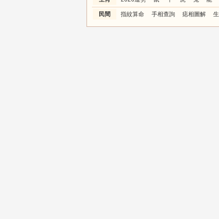
民間
指紋算命
手相查詢
痣相圖解
生