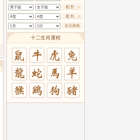
配 對
配 對
生日密碼
十二生肖運程
兔
羊
豬