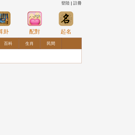
登陸
|
註冊
算卦
配對
起名
百科
生肖
民間