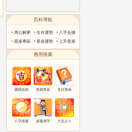
百科導航
周公解夢
生肖運勢
八字合婚
星座專區
星座運勢
上升星座
應用推薦
號碼吉凶
周易算命
生日算命
八字排盤
諸葛測字
六爻占卜