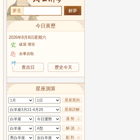
夢見
今日黃歷
2026年8月8日星期六
破屋 壞垣
余事勿取
查吉日
歷史今天
星座測算
星座查詢
星座詳解
運 勢
解 讀
配 對