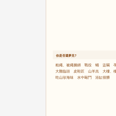
你是否還夢見?
粗繩、被繩捆綁
戰役
蛹
盜竊
大難臨頭
皮鞋匠
山羊羔
大樓、
吃山珍海味
水中毆鬥
浴缸很髒