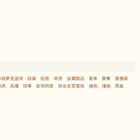
孕婦夢見波浪
踩屎
陷害
草房
金屬製品
童車
聚餐
要搬家
樓房、高樓
情事
影視明星
與女友買電視
擁抱、摟抱
黑板