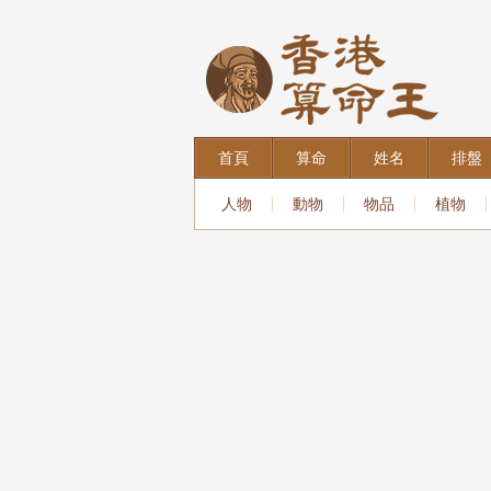
首頁
算命
姓名
排盤
人物
動物
物品
植物