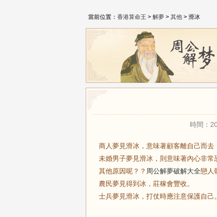
當前位置：
香港算命王
>
解夢
>
其他
> 滑冰
時間：20
商人夢見滑冰，意味著顧客離自己而去
未婚男子夢見滑冰，則意味著內心非常
其他原因呢？？
周公解夢破解大全
戀人
農民夢見得到冰，莊稼會豐收。
士兵夢見滑冰，打仗時應注意保護自己