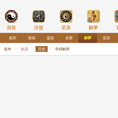
測算
排盤
星座
解夢
配對
號碼
靈簽
黃歷
解夢
星座
鬼神
生活
其他
孕婦解夢