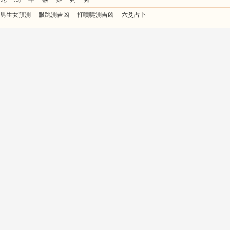
男生女預測
眼跳測吉凶
打噴嚏測吉凶
六爻占卜