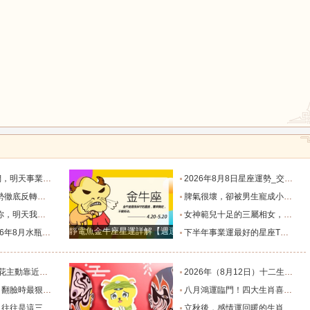
鼠
牛
虎
龍
蛇
馬
默付出而錯失機會！_工作_宇宙_能量
2026年8月8日星座運勢_交易_管理_合作
猴
雞
狗
，新的機遇之門敞開_時期_獅子座_重擔
脾氣很壞，卻被男生寵成小公主的四大星座女，無憂無慮沒煩惱_女生_魅力_所在
樣的女人！”_伴侶_星座_尋找
女神範兒十足的三屬相女，很受異性的歡迎，人生處處招桃花！_女性_魅力_機遇
靜電魚金牛座星運詳解【週運2024年12月9日-12月15日】
度運勢_合作_木星_滿月
下半年事業運最好的星座TOP4_獅子座_木星_天蠍座
的三個星座_雙子座_東西_地方
2026年（8月12日）十二生肖最棒運勢播報_龍的_財富_方面
，誰碰底線誰倒黴_金牛座_星象_天秤座
八月鴻運臨門！四大生肖喜事紮堆來襲，下半年一路順風順水到底_避雷_要點_合作
也懂得借助團隊_水瓶_協作_一個人
立秋後，感情運回暖的生肖TOP3_單身_放平_申金