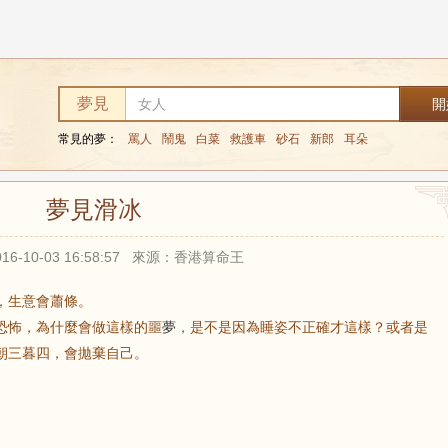
夢見
常見的夢：
罵人
鬧鬼
白菜
救護車
砂石
新郎
耳朵
夢見滑冰
16-10-03 16:58:57 來源：香港算命王
，生意會蕭條。
恐怖，為什麼會做這樣的噩
夢
，是不是因為睡姿不正確才這樣？或者是
朝三暮四，會拋棄自己。
。