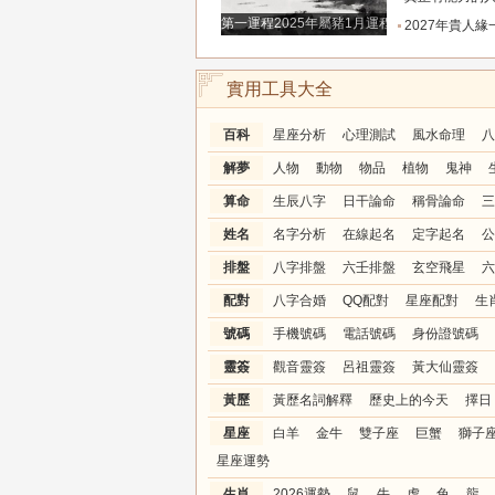
第一運程2025年屬豬1月運程解析
2027年貴人緣一路拉滿的三大生肖！處處有人幫扶，
實用工具大全
百科
星座分析
心理測試
風水命理
八
解夢
人物
動物
物品
植物
鬼神
算命
生辰八字
日干論命
稱骨論命
三
姓名
名字分析
在線起名
定字起名
公
排盤
八字排盤
六壬排盤
玄空飛星
六
配對
八字合婚
QQ配對
星座配對
生
號碼
手機號碼
電話號碼
身份證號碼
靈簽
觀音靈簽
呂祖靈簽
黃大仙靈簽
黃歷
黃歷名詞解釋
歷史上的今天
擇日
星座
白羊
金牛
雙子座
巨蟹
獅子
星座運勢
生肖
2026運勢
鼠
牛
虎
兔
龍