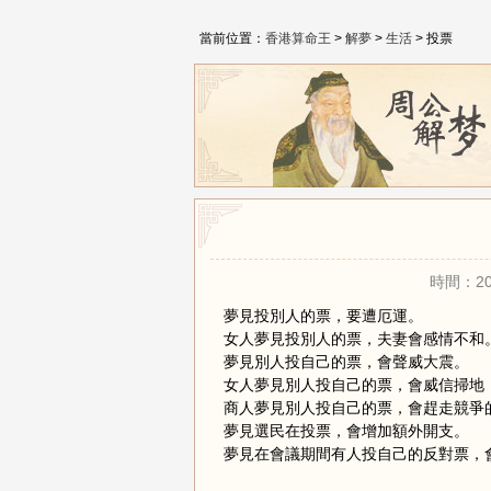
當前位置：
香港算命王
>
解夢
>
生活
> 投票
時間：20
夢見投別人的票，要遭厄運。
女人夢見投別人的票，夫妻會感情不和
夢見別人投自己的票，會聲威大震。
女人夢見別人投自己的票，會威信掃地
商人夢見別人投自己的票，會趕走競爭
夢見選民在投票，會增加額外開支。
夢見在會議期間有人投自己的反對票，