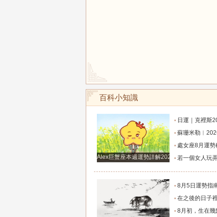
百科小知識
日運｜克裡斯2026年8月7日十二星
蘇珊米勒︱2026年8月射手座月
處女座8月運勢穩步攀升！打磨細節，付出皆有
Alex巨蟹座本週運勢詳解2024.12.23-12.29
若一個女人玩弄你的感情，那她一定有這
8月5日運勢指南：12星座今天該咋
在之後的日子裡7天運勢上升，橫財滾滾入門，從小
8月初，生在幾點的人，富有才情，桃花旺盛，和氣