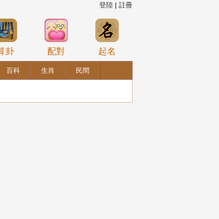
登陸
|
註冊
算卦
配對
起名
百科
生肖
民間