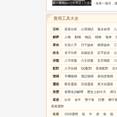
第一運程2025年屬豬1月運程解析
未來一個月，感情升溫明顯的三個星座，
實用工具大全
百科
星座分析
心理測試
風水命理
八
解夢
人物
動物
物品
植物
鬼神
算命
生辰八字
日干論命
稱骨論命
三
姓名
名字分析
在線起名
定字起名
公
排盤
八字排盤
六壬排盤
玄空飛星
六
配對
八字合婚
QQ配對
星座配對
生
號碼
手機號碼
電話號碼
身份證號碼
靈簽
觀音靈簽
呂祖靈簽
黃大仙靈簽
黃歷
黃歷名詞解釋
歷史上的今天
擇日
星座
白羊
金牛
雙子座
巨蟹
獅子
星座運勢
生肖
2026運勢
鼠
牛
虎
兔
龍