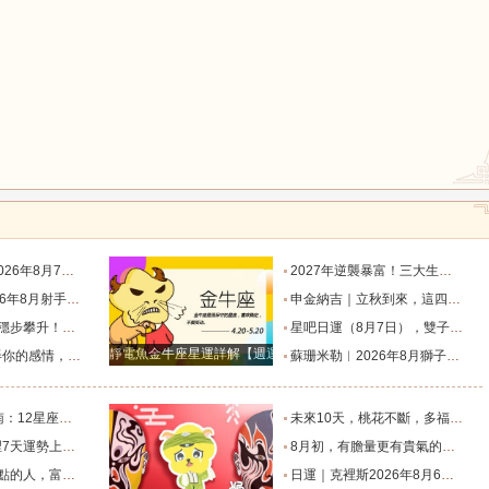
鼠
牛
虎
龍
蛇
馬
座運勢_天秤座_金星_主動
2027年逆襲暴富！三大生肖踩中流年財星，一路飛速賺大錢_財富_貴人_屬豬
度運勢_日食_九宮_伴侶
申金納吉｜立秋到來，這四大生肖要走好運了_金水_申辰_午馬
猴
雞
狗
回響好運連連_工作_過往_月度
星吧日運（8月7日），雙子座沮喪，水瓶座不愉快，雙魚座有誤會_工作_情人_方會更
靜電魚金牛座星運詳解【週運2024年12月9日-12月15日】
樣的表現！_星座_女性_距離感
蘇珊米勒︱2026年8月獅子座月度運勢_木星_滿月_日食
個整？_朋友_水瓶_處女
未來10天，桃花不斷，多福多運，遇見甜蜜愛情的幾個星座_金牛座_雙子座_家庭
是福星的星座_生活_在未來_好運
8月初，有膽量更有貴氣的四個星座，能成為事業王者，生意興隆_初將_天蠍座_朋友
生財過一生_天秤座_獅子座_關係
日運｜克裡斯2026年8月6日十二星座運勢_處理_對方_主動