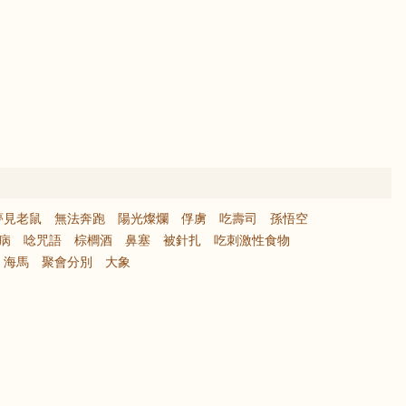
夢見老鼠
無法奔跑
陽光燦爛
俘虜
吃壽司
孫悟空
重病
唸咒語
棕櫚酒
鼻塞
被針扎
吃刺激性食物
海馬
聚會分別
大象