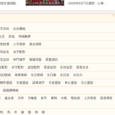
狗2024年運勢及運程屬狗人2024運勢好嗎
值得的人靠近_時間_雙魚_反應
2026年8月7日運勢：心事懸在半空最是疲憊，今天迷霧散去，所有人都能接住生活給出的明確答復_事情_層面_關係
字百科
生肖屬相
生活
其他
孕婦解夢
世財運
八字測算
風水測算
司起名
名字配對
爻起卦
奇門遁甲
紫薇排盤
星盤測試
肖配對
名字配對
血型配對
星座血型
生肖血型
星座生肖
QQ號碼
車牌號碼
生日密碼
生日書
生日花
出生日
關帝靈簽
天後靈簽
諸葛測字
月老靈簽
車公靈簽
王公靈簽
陰陽曆轉換
座
處女座
天秤
天蠍座
射手
摩羯
水瓶
雙魚座
上升星座
星座專區
蛇
馬
羊
猴
雞
狗
豬