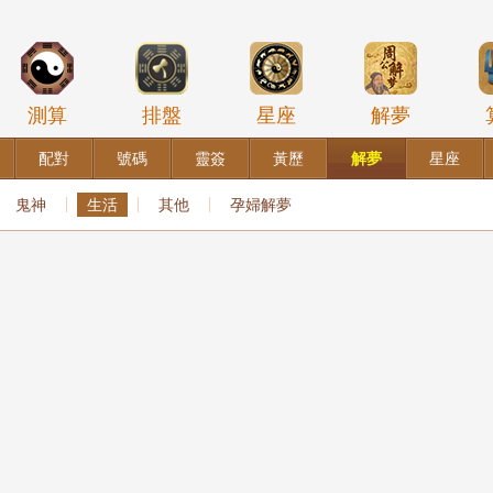
測算
排盤
星座
解夢
配對
號碼
靈簽
黃歷
解夢
星座
鬼神
生活
其他
孕婦解夢