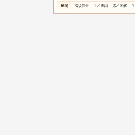
民間
指紋算命
手相查詢
痣相圖解
生