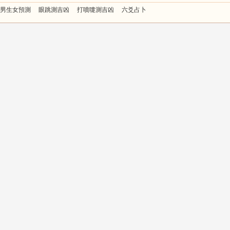
男生女預測
眼跳測吉凶
打噴嚏測吉凶
六爻占卜