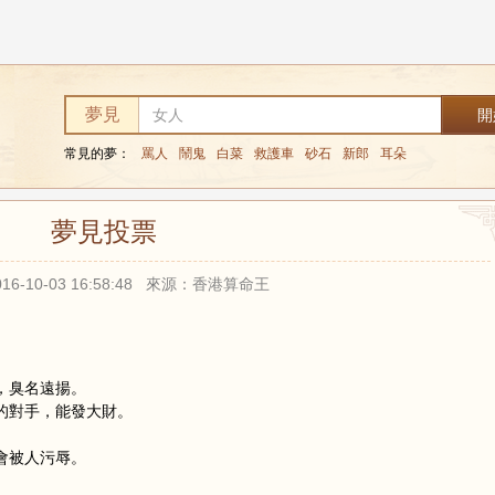
夢見
常見的夢：
罵人
鬧鬼
白菜
救護車
砂石
新郎
耳朵
夢見投票
16-10-03 16:58:48 來源：香港算命王
。
，臭名遠揚。
的對手，能發大財。
會被人污辱。