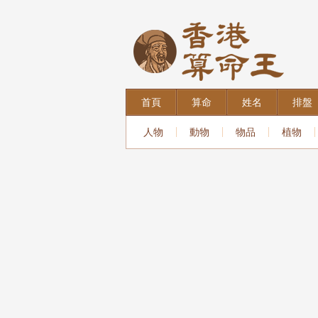
首頁
算命
姓名
排盤
人物
動物
物品
植物