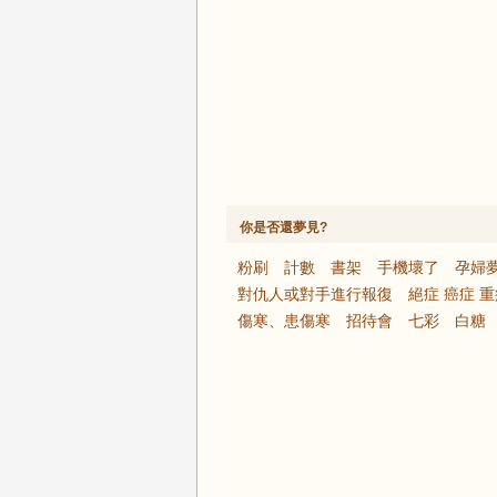
你是否還夢見?
粉刷
計數
書架
手機壞了
孕婦
對仇人或對手進行報復
絕症 癌症 
傷寒、患傷寒
招待會
七彩
白糖