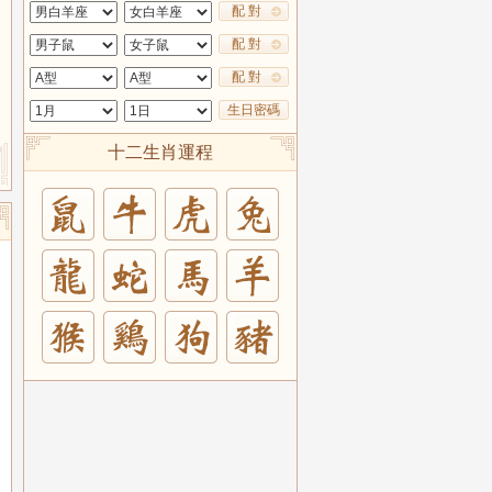
配 對
配 對
配 對
生日密碼
十二生肖運程
兔
羊
豬