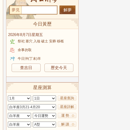
夢見
今日黃歷
2026年8月7日星期五
祭祀 塞穴 入殮 破土 安葬 移柩
余事勿取
牛日沖(丁未)羊
查吉日
歷史今天
星座測算
星座查詢
星座詳解
運 勢
解 讀