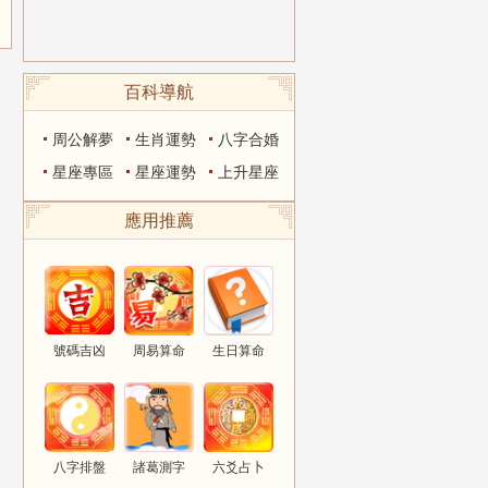
百科導航
周公解夢
生肖運勢
八字合婚
星座專區
星座運勢
上升星座
應用推薦
號碼吉凶
周易算命
生日算命
八字排盤
諸葛測字
六爻占卜