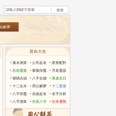
算命大全
風水測算
公司起名
星座配對
呂祖靈簽
紫薇排盤
月老靈簽
號碼吉凶
八字合婚
黃道吉日
十二生肖
周公解夢
十二星座
八字排盤
在線起名
名字分析
八字測算
生辰八字
生肖運勢