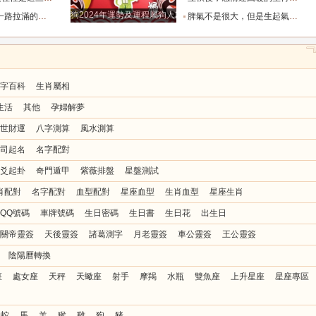
狗2024年運勢及運程屬狗人2024運勢好嗎
全年順風順水少坎坷_合作_人脈_事業
脾氣不是很大，但是生起氣來很難哄的五大星座女_女性_情緒_給予
字百科
生肖屬相
生活
其他
孕婦解夢
世財運
八字測算
風水測算
司起名
名字配對
爻起卦
奇門遁甲
紫薇排盤
星盤測試
肖配對
名字配對
血型配對
星座血型
生肖血型
星座生肖
QQ號碼
車牌號碼
生日密碼
生日書
生日花
出生日
關帝靈簽
天後靈簽
諸葛測字
月老靈簽
車公靈簽
王公靈簽
陰陽曆轉換
座
處女座
天秤
天蠍座
射手
摩羯
水瓶
雙魚座
上升星座
星座專區
蛇
馬
羊
猴
雞
狗
豬