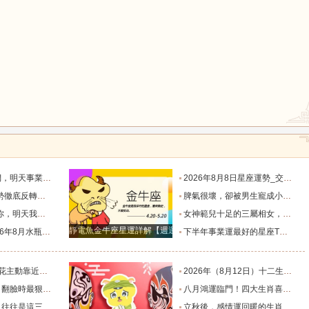
鼠
牛
虎
龍
蛇
馬
默付出而錯失機會！_工作_宇宙_能量
2026年8月8日星座運勢_交易_管理_合作
，新的機遇之門敞開_時期_獅子座_重擔
脾氣很壞，卻被男生寵成小公主的四大星座女，無憂無慮沒煩惱_女生_魅力_所在
猴
雞
狗
樣的女人！”_伴侶_星座_尋找
女神範兒十足的三屬相女，很受異性的歡迎，人生處處招桃花！_女性_魅力_機遇
靜電魚金牛座星運詳解【週運2024年12月9日-12月15日】
度運勢_合作_木星_滿月
下半年事業運最好的星座TOP4_獅子座_木星_天蠍座
的三個星座_雙子座_東西_地方
2026年（8月12日）十二生肖最棒運勢播報_龍的_財富_方面
，誰碰底線誰倒黴_金牛座_星象_天秤座
八月鴻運臨門！四大生肖喜事紮堆來襲，下半年一路順風順水到底_避雷_要點_合作
也懂得借助團隊_水瓶_協作_一個人
立秋後，感情運回暖的生肖TOP3_單身_放平_申金