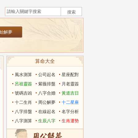
算命大全
風水測算
公司起名
星座配對
呂祖靈簽
紫薇排盤
月老靈簽
號碼吉凶
八字合婚
黃道吉日
十二生肖
周公解夢
十二星座
八字排盤
在線起名
名字分析
八字測算
生辰八字
生肖運勢