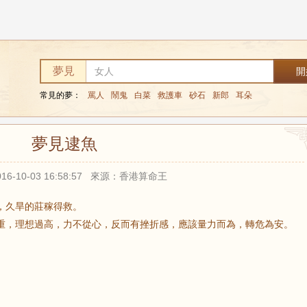
夢見
常見的夢：
罵人
鬧鬼
白菜
救護車
砂石
新郎
耳朵
夢見逮魚
16-10-03 16:58:57 來源：香港算命王
，久旱的莊稼得救。
重，理想過高，力不從心，反而有挫折感，應該量力而為，轉危為安。