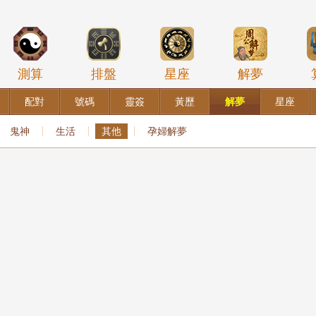
測算
排盤
星座
解夢
配對
號碼
靈簽
黃歷
解夢
星座
鬼神
生活
其他
孕婦解夢