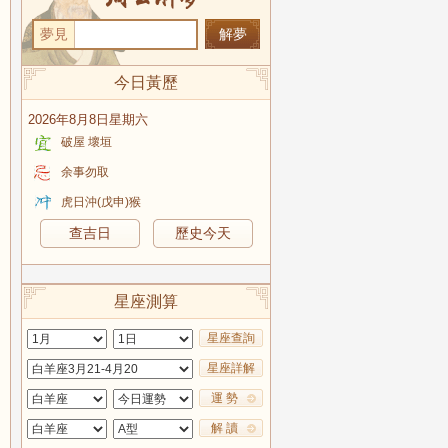
夢見
今日黃歷
2026年8月8日星期六
破屋 壞垣
余事勿取
虎日沖(戊申)猴
查吉日
歷史今天
星座測算
星座查詢
星座詳解
運 勢
解 讀