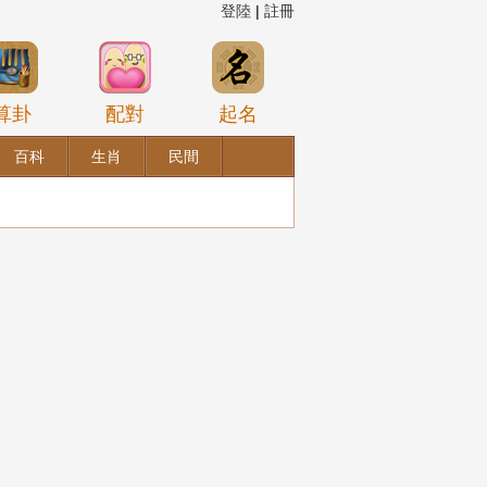
登陸
|
註冊
算卦
配對
起名
百科
生肖
民間