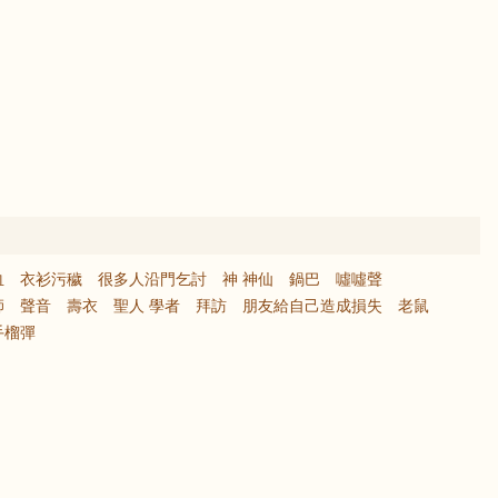
血
衣衫污穢
很多人沿門乞討
神 神仙
鍋巴
噓噓聲
師
聲音
壽衣
聖人 學者
拜訪
朋友給自己造成損失
老鼠
手榴彈