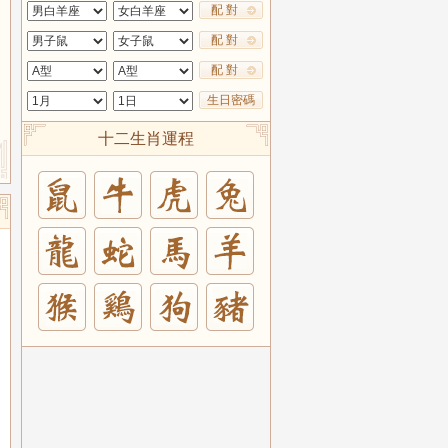
配 對
配 對
配 對
生日密碼
十二生肖運程
兔
羊
豬