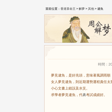
當前位置：
香港算命王
>
解夢
>
其他
> 逮魚
時間：20
夢見逮魚，是好兆頭，意味著風調雨順
女人夢見逮魚，則近期運勢運程責任太
小心文書上錯誤及水災。
求學者夢見逮魚，代
表
考試成績好。