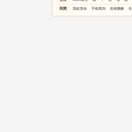
民間
指紋算命
手相查詢
痣相圖解
生