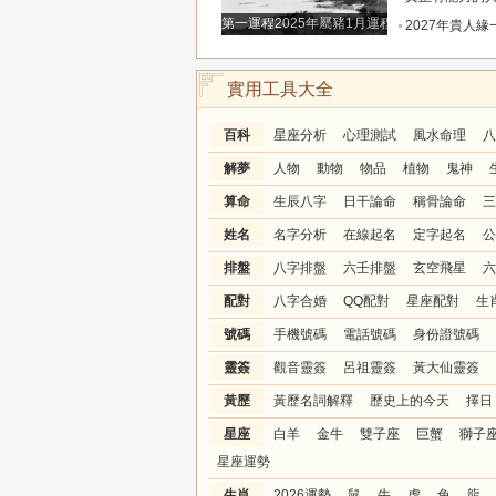
第一運程2025年屬豬1月運程解析
2027年貴人緣一路拉滿的三大生肖！處處有人幫扶，
實用工具大全
百科
星座分析
心理測試
風水命理
八
解夢
人物
動物
物品
植物
鬼神
算命
生辰八字
日干論命
稱骨論命
三
姓名
名字分析
在線起名
定字起名
公
排盤
八字排盤
六壬排盤
玄空飛星
六
配對
八字合婚
QQ配對
星座配對
生
號碼
手機號碼
電話號碼
身份證號碼
靈簽
觀音靈簽
呂祖靈簽
黃大仙靈簽
黃歷
黃歷名詞解釋
歷史上的今天
擇日
星座
白羊
金牛
雙子座
巨蟹
獅子
星座運勢
生肖
2026運勢
鼠
牛
虎
兔
龍