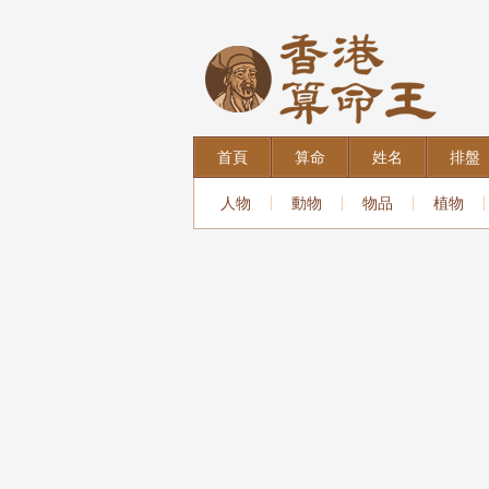
首頁
算命
姓名
排盤
人物
動物
物品
植物