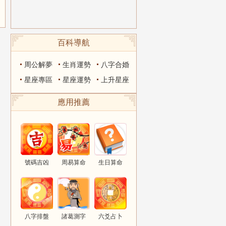
百科導航
周公解夢
生肖運勢
八字合婚
星座專區
星座運勢
上升星座
應用推薦
號碼吉凶
周易算命
生日算命
八字排盤
諸葛測字
六爻占卜