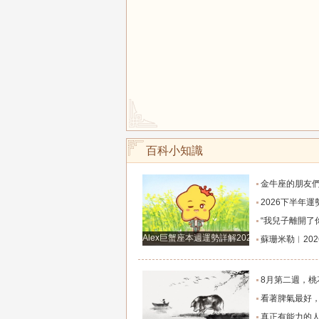
百科小知識
金牛座的朋友們，明天事業迎來新高峰，不要再默
2026下半年運勢徹底反轉迎來好運的四大星座！舊篇章結束
“我兒子離開了你，明天我就能幫他重新找一個好
Alex巨蟹座本週運勢詳解2024.12.23-12.29
蘇珊米勒︱2026年8月水瓶座月
8月第二週，桃花主動靠近，遇到值得認識的人
看著脾氣最好，翻臉時最狠！立秋後這三大星座撕掉偽裝
真正有能力的人往往是這三個星座，既能獨立完成