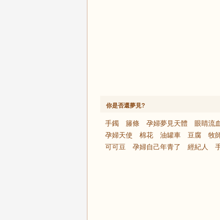
你是否還夢見?
手鐲
籐條
孕婦夢見天體
眼睛流
孕婦天使
棉花
油罐車
豆腐
牧
可可豆
孕婦自己年青了
經紀人