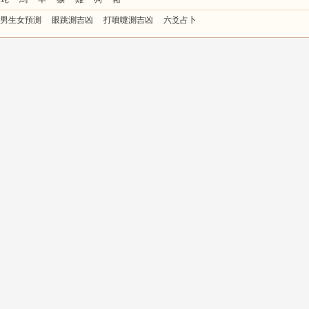
男生女預測
眼跳測吉凶
打噴嚏測吉凶
六爻占卜