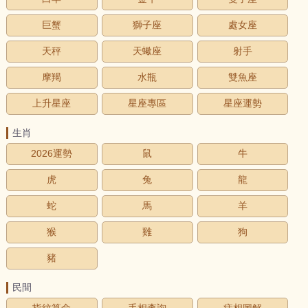
巨蟹
獅子座
處女座
天秤
天蠍座
射手
摩羯
水瓶
雙魚座
上升星座
星座專區
星座運勢
生肖
2026運勢
鼠
牛
虎
兔
龍
蛇
馬
羊
猴
雞
狗
豬
民間