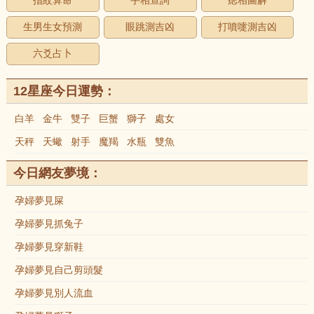
指紋算命
手相查詢
痣相圖解
生男生女預測
眼跳測吉凶
打噴嚏測吉凶
六爻占卜
12星座今日運勢：
白羊
金牛
雙子
巨蟹
獅子
處女
天秤
天蠍
射手
魔羯
水瓶
雙魚
今日網友夢境：
孕婦夢見屎
孕婦夢見抓兔子
孕婦夢見穿新鞋
孕婦夢見自己剪頭髮
孕婦夢見別人流血