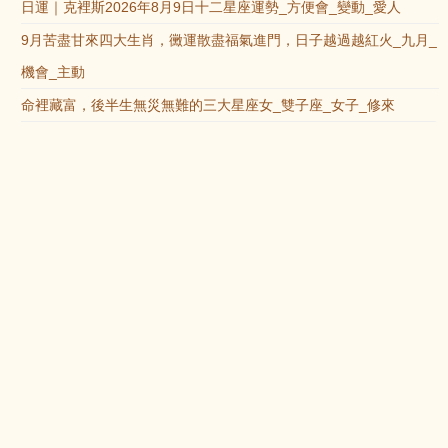
日運｜克裡斯2026年8月9日十二星座運勢_方便會_變動_愛人
9月苦盡甘來四大生肖，黴運散盡福氣進門，日子越過越紅火_九月_
機會_主動
命裡藏富，後半生無災無難的三大星座女_雙子座_女子_修來