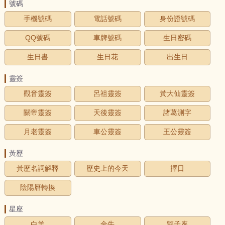
號碼
手機號碼
電話號碼
身份證號碼
QQ號碼
車牌號碼
生日密碼
生日書
生日花
出生日
靈簽
觀音靈簽
呂祖靈簽
黃大仙靈簽
關帝靈簽
天後靈簽
諸葛測字
月老靈簽
車公靈簽
王公靈簽
黃歷
黃歷名詞解釋
歷史上的今天
擇日
陰陽曆轉換
星座
白羊
金牛
雙子座