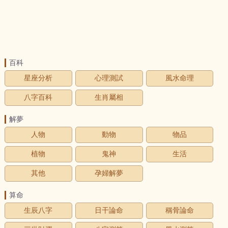
百科
星座分析
心理測試
風水命理
八字百科
生肖屬相
解夢
人物
動物
物品
植物
鬼神
生活
其他
孕婦解夢
算命
生辰八字
日干論命
稱骨論命