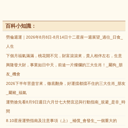
百科小知識：
勞倫週運｜2026年8月8日-8月14日十二星座一週展望_過往_日食_
人生
下個月福氣滿滿，桃花開不完，財富滾滾來，貴人相伴左右，生意
興隆發大財，事業如日中天，前途一片燦爛的三大生肖！_屬狗_朋
友_機會
2026下半年苦盡甘來，徹底翻身，好運擋都擋不住的三大生肖_朋友
_屬豬_福氣
運勢搶先看8月9日週日六月廿七大勢宜忌與行動指南_規避_是非_時
間
8.10星座運勢指南及注意事項（上）_補償_會發生_一個重大的