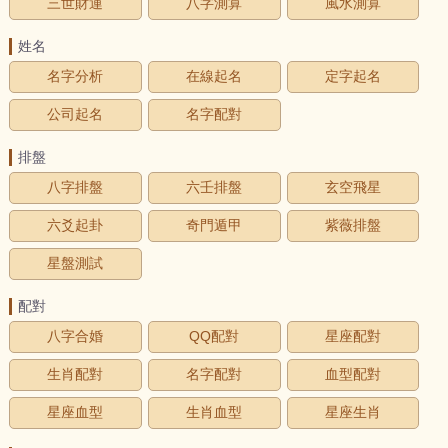
三世財運
八字測算
風水測算
姓名
名字分析
在線起名
定字起名
公司起名
名字配對
排盤
八字排盤
六壬排盤
玄空飛星
六爻起卦
奇門遁甲
紫薇排盤
星盤測試
配對
八字合婚
QQ配對
星座配對
生肖配對
名字配對
血型配對
星座血型
生肖血型
星座生肖