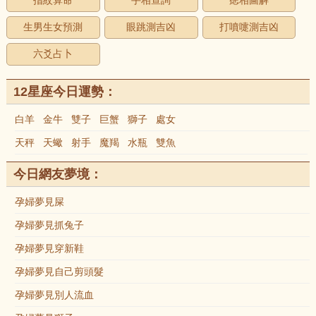
指紋算命
手相查詢
痣相圖解
生男生女預測
眼跳測吉凶
打噴嚏測吉凶
六爻占卜
12星座今日運勢：
白羊
金牛
雙子
巨蟹
獅子
處女
天秤
天蠍
射手
魔羯
水瓶
雙魚
今日網友夢境：
孕婦夢見屎
孕婦夢見抓兔子
孕婦夢見穿新鞋
孕婦夢見自己剪頭髮
孕婦夢見別人流血