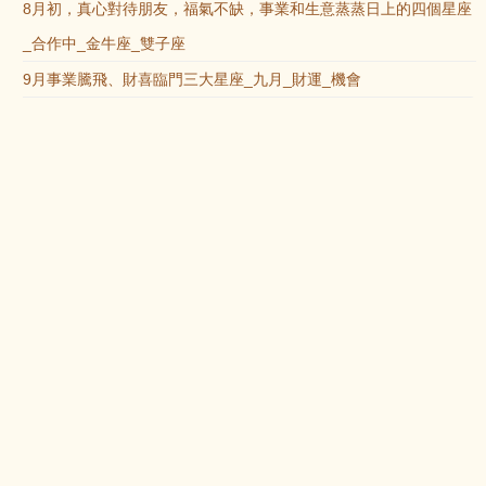
8月初，真心對待朋友，福氣不缺，事業和生意蒸蒸日上的四個星座
_合作中_金牛座_雙子座
9月事業騰飛、財喜臨門三大星座_九月_財運_機會