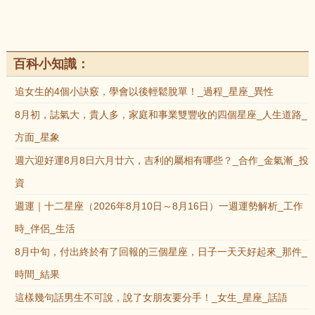
百科小知識：
追女生的4個小訣竅，學會以後輕鬆脫單！_過程_星座_異性
8月初，誌氣大，貴人多，家庭和事業雙豐收的四個星座_人生道路_
方面_星象
週六迎好運8月8日六月廿六，吉利的屬相有哪些？_合作_金氣漸_投
資
週運｜十二星座（2026年8月10日～8月16日）一週運勢解析_工作
時_伴侶_生活
8月中旬，付出終於有了回報的三個星座，日子一天天好起來_那件_
時間_結果
這樣幾句話男生不可說，說了女朋友要分手！_女生_星座_話語