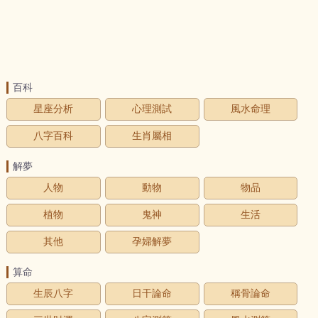
百科
星座分析
心理測試
風水命理
八字百科
生肖屬相
解夢
人物
動物
物品
植物
鬼神
生活
其他
孕婦解夢
算命
生辰八字
日干論命
稱骨論命