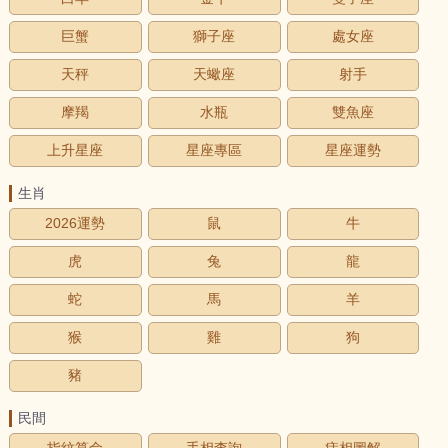
巨蟹
獅子座
處女座
天秤
天蠍座
射手
摩羯
水瓶
雙魚座
上升星座
星座專區
星座運勢
生肖
2026運勢
鼠
牛
虎
兔
龍
蛇
馬
羊
猴
雞
狗
豬
民間