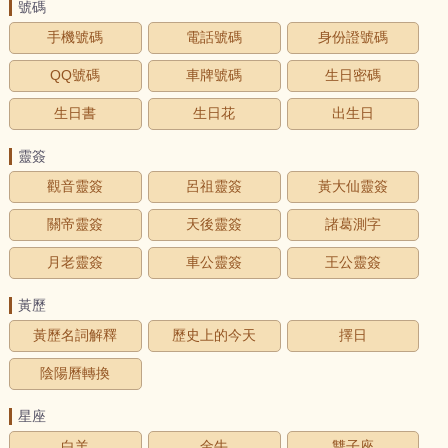
號碼
手機號碼
電話號碼
身份證號碼
QQ號碼
車牌號碼
生日密碼
生日書
生日花
出生日
靈簽
觀音靈簽
呂祖靈簽
黃大仙靈簽
關帝靈簽
天後靈簽
諸葛測字
月老靈簽
車公靈簽
王公靈簽
黃歷
黃歷名詞解釋
歷史上的今天
擇日
陰陽曆轉換
星座
白羊
金牛
雙子座