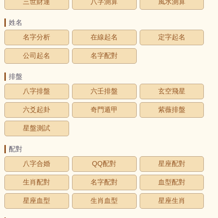
三世財運
八字測算
風水測算
姓名
名字分析
在線起名
定字起名
公司起名
名字配對
排盤
八字排盤
六壬排盤
玄空飛星
六爻起卦
奇門遁甲
紫薇排盤
星盤測試
配對
八字合婚
QQ配對
星座配對
生肖配對
名字配對
血型配對
星座血型
生肖血型
星座生肖