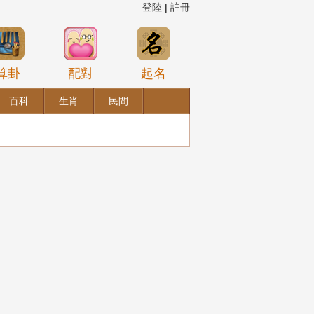
登陸
|
註冊
算卦
配對
起名
百科
生肖
民間