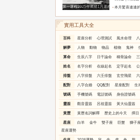
第一運程2025年屬豬1月運程解析
本月驚喜連連的三生肖，大富特富不差錢，金銀堆
實用工具大全
百科
星座分析
心理測試
風水命理
八
解夢
人物
動物
物品
植物
鬼神
算命
生辰八字
日干論命
稱骨論命
三
姓名
名字分析
在線起名
定字起名
公
排盤
八字排盤
六壬排盤
玄空飛星
六
配對
八字合婚
QQ配對
星座配對
生
號碼
手機號碼
電話號碼
身份證號碼
靈簽
觀音靈簽
呂祖靈簽
黃大仙靈簽
黃歷
黃歷名詞解釋
歷史上的今天
擇日
星座
白羊
金牛
雙子座
巨蟹
獅子
星座運勢
生肖
2026運勢
鼠
牛
虎
兔
龍