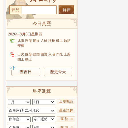
夢見
今日黃歷
2026年8月6日星期四
沐浴 理發 捕捉 入殮 移柩 破土 啟鉆
安葬
出火 嫁娶 結婚 領證 入宅 作灶 上梁
開工 動土
查吉日
歷史今天
星座測算
星座查詢
星座詳解
運 勢
解 讀