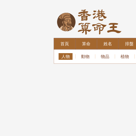
首頁
算命
姓名
排盤
人物
動物
物品
植物