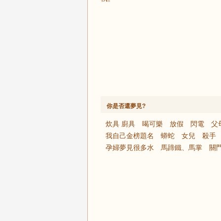
你是否還夢見?
炊具 廚具
喝可樂
放假
閃電
父
我自己金榜題名
蟒蛇
女兒
殺手
孕婦夢見很多水
馬蹄鐵、馬掌
關