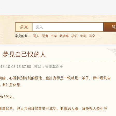
人
夢見
常見的夢：
罵人
鬧鬼
白菜
救護車
砂石
新郎
耳朵
夢見自己恨的人
16-10-03 16:57:50 來源：香港算命王
切齒，心裡特別特別的恨他，也許真得是一恨就是一輩子。夢中看到自
，要注意休息。
自己的人。
萬事如意。與人共同經營事業可成功。要廣結人緣，避免與人發生爭