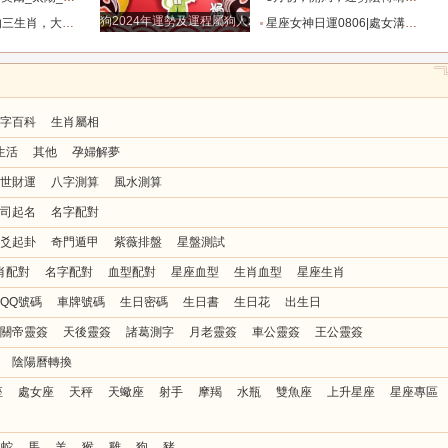
狗2024年運勢及運程屬狗人2024運勢好嗎
成山，愛情有桃花_龍人_財富_事業
星座女神日運0806|處女溝通順暢，天秤關係緊繃_幸運_數字_情緒
字百科
生肖屬相
生活
其他
孕婦解夢
世財運
八字測算
風水測算
司起名
名字配對
爻起卦
奇門遁甲
紫薇排盤
星盤測試
肖配對
名字配對
血型配對
星座血型
生肖血型
星座生肖
QQ號碼
車牌號碼
生日密碼
生日書
生日花
出生日
關帝靈簽
天後靈簽
諸葛測字
月老靈簽
車公靈簽
王公靈簽
陰陽曆轉換
座
處女座
天秤
天蠍座
射手
摩羯
水瓶
雙魚座
上升星座
星座專區
蛇
馬
羊
猴
雞
狗
豬