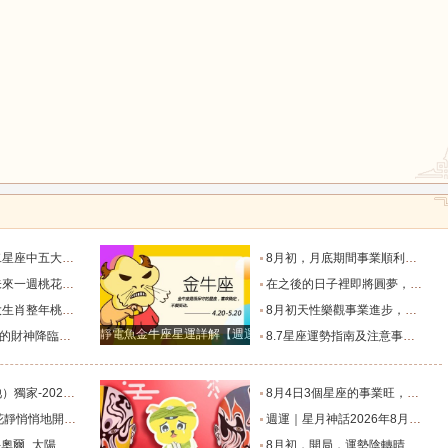
鼠
牛
虎
龍
蛇
馬
天秤座只能排第二_魅力_情感_觀察力
8月初，月底期間事業順利，運氣變好，新年到來之前發家致富的4大星座_財富_初至_天秤座
出雙入對的星座！_愛情_都能_獅子座
在之後的日子裡即將圓夢，財運順事業順，財富翻倍漲的星座_金牛座_成功_獅子座
長，婚姻幸福圓滿_屬豬_感情_單身
8月初天性樂觀事業進步，一直走上坡路不缺錢的4星座。_財運_機會_主動
猴
雞
狗
靜電魚金牛座星運詳解【週運2024年12月9日-12月15日】
錢包鼓鼓！_工作_金牛座_方面
8.7星座運勢指南及注意事項（上）_事情_時機不對_歪理
（事業、財運、健康、愛情）提醒_朋友_感情_伴侶
8月4日3個星座的事業旺，財旺，人旺，富貴雙至！_方面_天蠍座_雙子座
之遙的4大星座_伴侶_愛情_雙子座
週運｜星月神話2026年8月6日-8月12日十二星座一週展望_都能_職責_時間
太陽_迦勒_生活節奏
8月初，開局，運勢陰轉晴，沒啥小人影響，事業賺錢更多的4個星座_獅子座_天秤座_雙子座