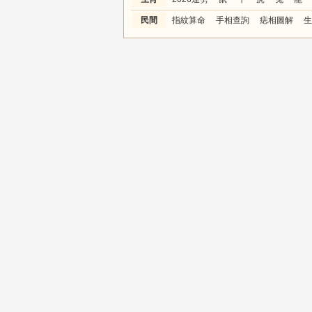
民間
指紋算命
手相查詢
痣相圖解
生