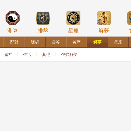
測算
排盤
星座
解夢
配對
號碼
靈簽
黃歷
解夢
星座
鬼神
生活
其他
孕婦解夢