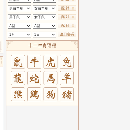
配 對
配 對
配 對
生日密碼
十二生肖運程
兔
羊
豬