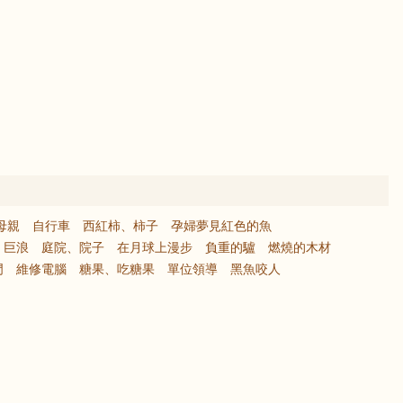
母親
自行車
西紅柿、柿子
孕婦夢見紅色的魚
巨浪
庭院、院子
在月球上漫步
負重的驢
燃燒的木材
門
維修電腦
糖果、吃糖果
單位領導
黑魚咬人