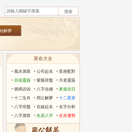
算命大全
風水測算
公司起名
星座配對
呂祖靈簽
紫薇排盤
月老靈簽
號碼吉凶
八字合婚
黃道吉日
十二生肖
周公解夢
十二星座
八字排盤
在線起名
名字分析
八字測算
生辰八字
生肖運勢