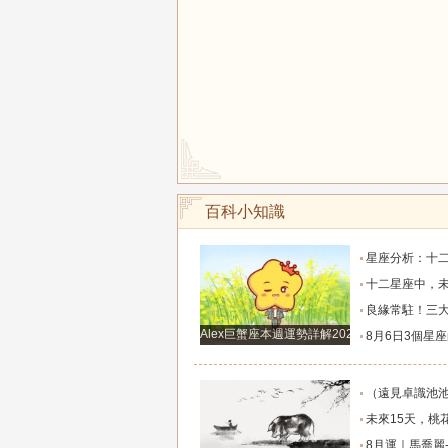
百科小知識
星座分析：十二星座中五大顏值最高的星座女生，
十二星座中，未來一週桃花扭腰，指引舊愛歸來，
良緣常駐！三大生肖整年桃花盛放，愛戀甜蜜綿
Alex巨蟹座本週運勢詳解2024.12.23-12.29
8月6日3個星座的財神降臨，財富滾滾來，
（遠見卓識池池）獨家-2026年8月6日-十二生肖每日運程
未來15天，桃花靜悄悄地開，與真愛只有一步
8月運｜馬喬麗-奧爾_