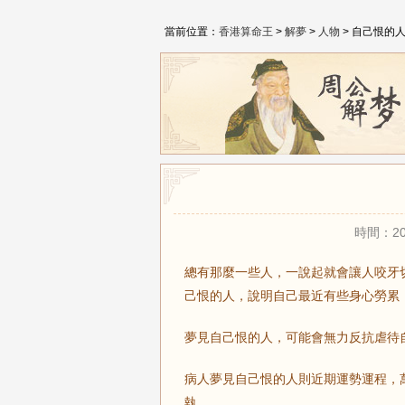
當前位置：
香港算命王
>
解夢
>
人物
> 自己恨的
時間：20
總有那麼一些人，一說起就會讓人咬牙
己恨的人，說明自己最近有些身心勞累
夢見自己恨的人，可能會無力反抗虐待
病人夢見自己恨的人則近期運勢運程，
執。