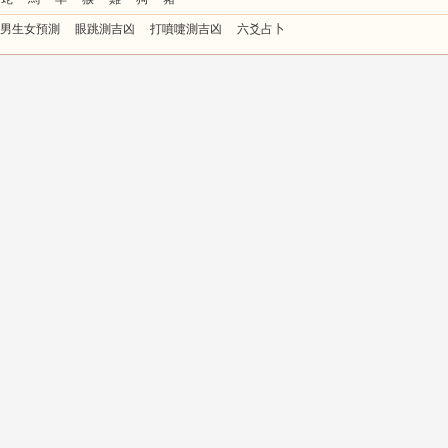
男生女預測
眼跳測吉凶
打噴嚏測吉凶
六爻占卜