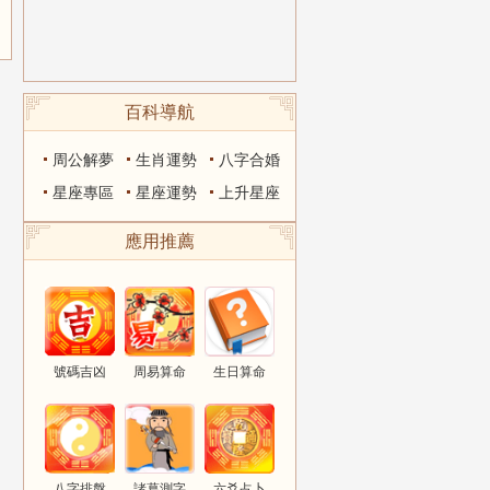
百科導航
周公解夢
生肖運勢
八字合婚
星座專區
星座運勢
上升星座
應用推薦
號碼吉凶
周易算命
生日算命
八字排盤
諸葛測字
六爻占卜