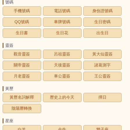
號碼
手機號碼
電話號碼
身份證號碼
QQ號碼
車牌號碼
生日密碼
生日書
生日花
出生日
靈簽
觀音靈簽
呂祖靈簽
黃大仙靈簽
關帝靈簽
天後靈簽
諸葛測字
月老靈簽
車公靈簽
王公靈簽
黃歷
黃歷名詞解釋
歷史上的今天
擇日
陰陽曆轉換
星座
白羊
金牛
雙子座