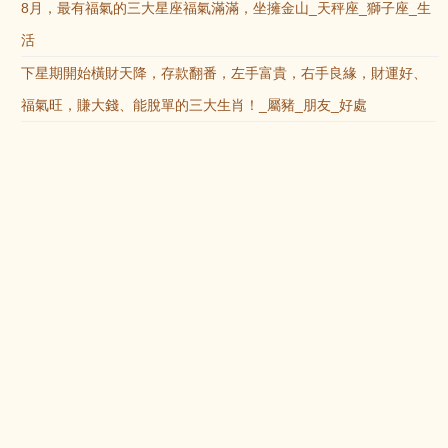
8月，最有福氣的三大星座福氣滿滿，坐擁金山_天秤座_獅子座_生
活
下星期開始橫財天降，存款翻番，左手富貴，右手良緣，財運好、
福氣旺，賺大錢、能脫單的三大生肖！_屬豬_朋友_好處