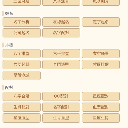
三世財運
八字測算
風水測算
姓名
名字分析
在線起名
定字起名
公司起名
名字配對
排盤
八字排盤
六壬排盤
玄空飛星
六爻起卦
奇門遁甲
紫薇排盤
星盤測試
配對
八字合婚
QQ配對
星座配對
生肖配對
名字配對
血型配對
星座血型
生肖血型
星座生肖