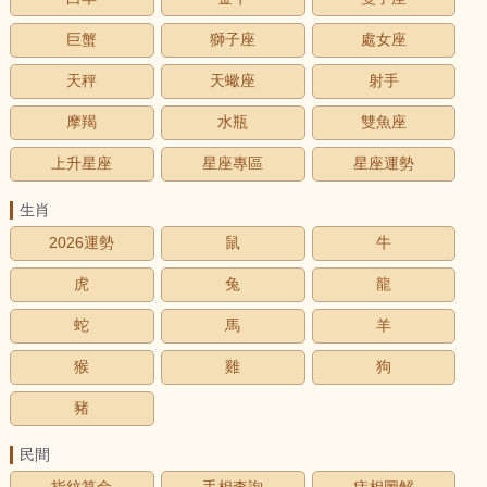
巨蟹
獅子座
處女座
天秤
天蠍座
射手
摩羯
水瓶
雙魚座
上升星座
星座專區
星座運勢
生肖
2026運勢
鼠
牛
虎
兔
龍
蛇
馬
羊
猴
雞
狗
豬
民間