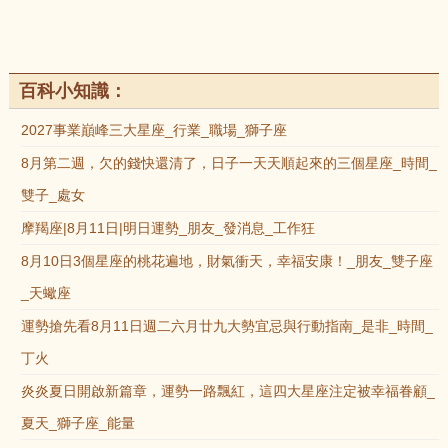
百科小知識：
2027事業巔峰三大星座_行業_職場_獅子座
8月第二週，欠的錢快還清了，日子一天天順起來的三個星座_時間_
雙子_處女
摩羯座|8月11日|明日運勢_朋友_發消息_工作狂
8月10日3個星座的桃花遍地，財氣衝天，幸福安康！_朋友_雙子座
_天蠍座
運勢搶先看8月11日週二六月廿九大勢宜忌與行動指南_是非_時間_
丁火
炎炎夏日開啟新篇章，運勢一路飄紅，這四大星座注定被幸福眷顧_
夏天_獅子座_能量