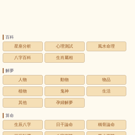
百科
星座分析
心理測試
風水命理
八字百科
生肖屬相
解夢
人物
動物
物品
植物
鬼神
生活
其他
孕婦解夢
算命
生辰八字
日干論命
稱骨論命