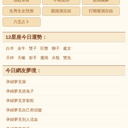
指紋算命
手相查詢
痣相圖解
生男生女預測
眼跳測吉凶
打噴嚏測吉凶
六爻占卜
12星座今日運勢：
白羊
金牛
雙子
巨蟹
獅子
處女
天秤
天蠍
射手
魔羯
水瓶
雙魚
今日網友夢境：
孕婦夢見屎
孕婦夢見抓兔子
孕婦夢見穿新鞋
孕婦夢見自己剪頭髮
孕婦夢見別人流血