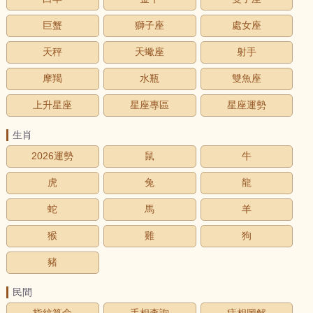
巨蟹
獅子座
處女座
天秤
天蠍座
射手
摩羯
水瓶
雙魚座
上升星座
星座專區
星座運勢
生肖
2026運勢
鼠
牛
虎
兔
龍
蛇
馬
羊
猴
雞
狗
豬
民間