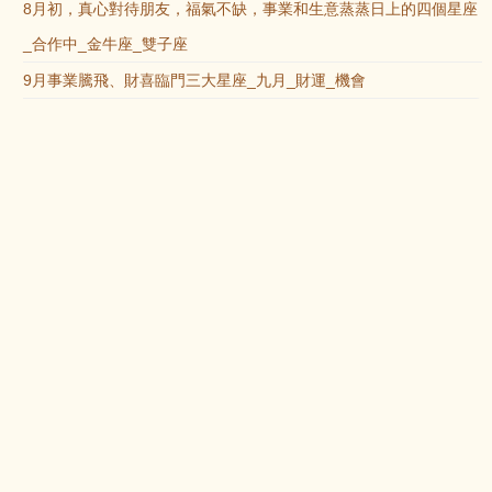
8月初，真心對待朋友，福氣不缺，事業和生意蒸蒸日上的四個星座
_合作中_金牛座_雙子座
9月事業騰飛、財喜臨門三大星座_九月_財運_機會