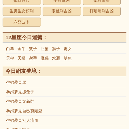
指紋算命
手相查詢
痣相圖解
生男生女預測
眼跳測吉凶
打噴嚏測吉凶
六爻占卜
12星座今日運勢：
白羊
金牛
雙子
巨蟹
獅子
處女
天秤
天蠍
射手
魔羯
水瓶
雙魚
今日網友夢境：
孕婦夢見屎
孕婦夢見抓兔子
孕婦夢見穿新鞋
孕婦夢見自己剪頭髮
孕婦夢見別人流血