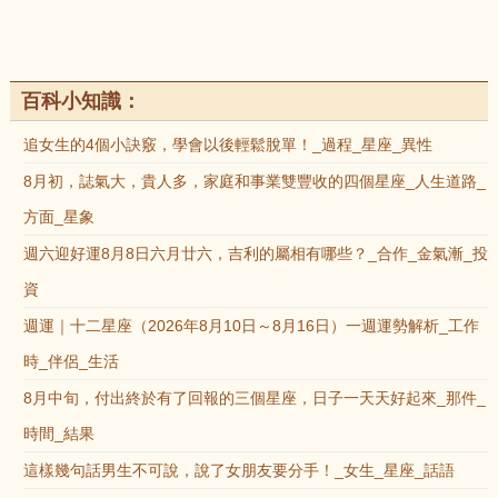
百科小知識：
追女生的4個小訣竅，學會以後輕鬆脫單！_過程_星座_異性
8月初，誌氣大，貴人多，家庭和事業雙豐收的四個星座_人生道路_
方面_星象
週六迎好運8月8日六月廿六，吉利的屬相有哪些？_合作_金氣漸_投
資
週運｜十二星座（2026年8月10日～8月16日）一週運勢解析_工作
時_伴侶_生活
8月中旬，付出終於有了回報的三個星座，日子一天天好起來_那件_
時間_結果
這樣幾句話男生不可說，說了女朋友要分手！_女生_星座_話語