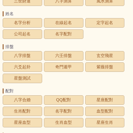
三世財運
八字測算
風水測算
姓名
名字分析
在線起名
定字起名
公司起名
名字配對
排盤
八字排盤
六壬排盤
玄空飛星
六爻起卦
奇門遁甲
紫薇排盤
星盤測試
配對
八字合婚
QQ配對
星座配對
生肖配對
名字配對
血型配對
星座血型
生肖血型
星座生肖