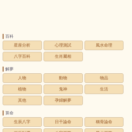
百科
星座分析
心理測試
風水命理
八字百科
生肖屬相
解夢
人物
動物
物品
植物
鬼神
生活
其他
孕婦解夢
算命
生辰八字
日干論命
稱骨論命