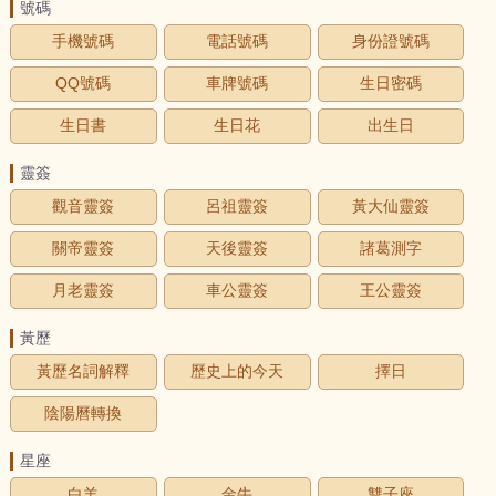
號碼
手機號碼
電話號碼
身份證號碼
QQ號碼
車牌號碼
生日密碼
生日書
生日花
出生日
靈簽
觀音靈簽
呂祖靈簽
黃大仙靈簽
關帝靈簽
天後靈簽
諸葛測字
月老靈簽
車公靈簽
王公靈簽
黃歷
黃歷名詞解釋
歷史上的今天
擇日
陰陽曆轉換
星座
白羊
金牛
雙子座