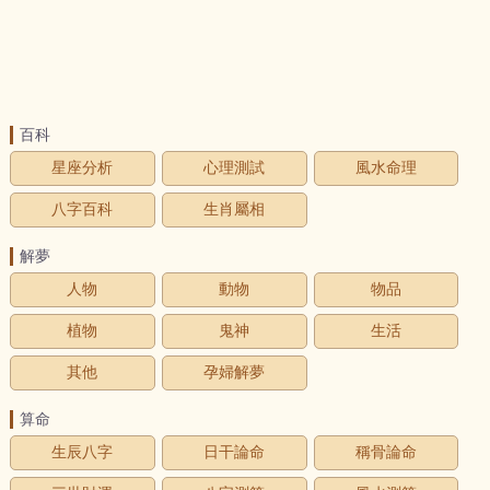
百科
星座分析
心理測試
風水命理
八字百科
生肖屬相
解夢
人物
動物
物品
植物
鬼神
生活
其他
孕婦解夢
算命
生辰八字
日干論命
稱骨論命