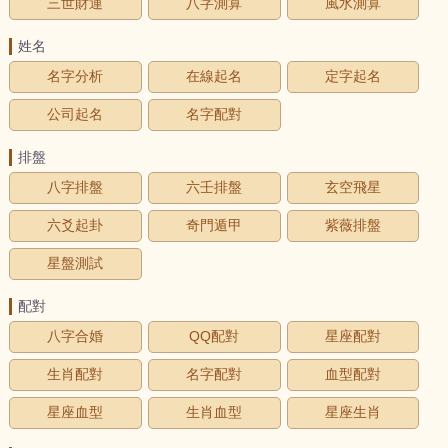
三世財運
八字測算
風水測算
姓名
名字分析
在線起名
定字起名
公司起名
名字配對
排盤
八字排盤
六壬排盤
玄空飛星
六爻起卦
奇門遁甲
紫薇排盤
星盤測試
配對
八字合婚
QQ配對
星座配對
生肖配對
名字配對
血型配對
星座血型
生肖血型
星座生肖