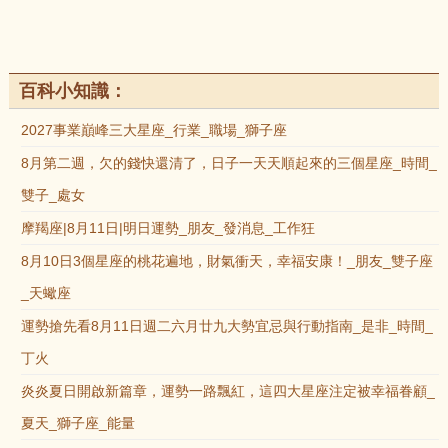
百科小知識：
2027事業巔峰三大星座_行業_職場_獅子座
8月第二週，欠的錢快還清了，日子一天天順起來的三個星座_時間_
雙子_處女
摩羯座|8月11日|明日運勢_朋友_發消息_工作狂
8月10日3個星座的桃花遍地，財氣衝天，幸福安康！_朋友_雙子座
_天蠍座
運勢搶先看8月11日週二六月廿九大勢宜忌與行動指南_是非_時間_
丁火
炎炎夏日開啟新篇章，運勢一路飄紅，這四大星座注定被幸福眷顧_
夏天_獅子座_能量