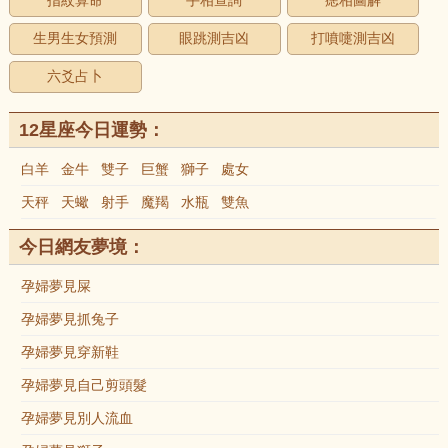
指紋算命
手相查詢
痣相圖解
生男生女預測
眼跳測吉凶
打噴嚏測吉凶
六爻占卜
12星座今日運勢：
白羊
金牛
雙子
巨蟹
獅子
處女
天秤
天蠍
射手
魔羯
水瓶
雙魚
今日網友夢境：
孕婦夢見屎
孕婦夢見抓兔子
孕婦夢見穿新鞋
孕婦夢見自己剪頭髮
孕婦夢見別人流血