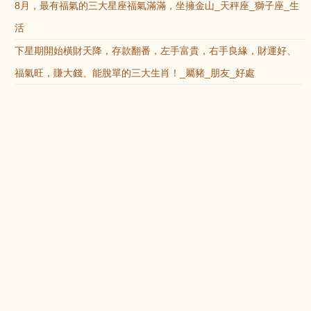
8月，最有福氣的三大星座福氣滿滿，坐擁金山_天秤座_獅子座_生
活
下星期開始橫財天降，存款翻番，左手富貴，右手良緣，財運好、
福氣旺，賺大錢、能脫單的三大生肖！_屬豬_朋友_好處