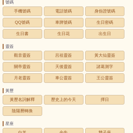
號碼
手機號碼
電話號碼
身份證號碼
QQ號碼
車牌號碼
生日密碼
生日書
生日花
出生日
靈簽
觀音靈簽
呂祖靈簽
黃大仙靈簽
關帝靈簽
天後靈簽
諸葛測字
月老靈簽
車公靈簽
王公靈簽
黃歷
黃歷名詞解釋
歷史上的今天
擇日
陰陽曆轉換
星座
白羊
金牛
雙子座