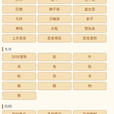
巨蟹
獅子座
處女座
天秤
天蠍座
射手
摩羯
水瓶
雙魚座
上升星座
星座專區
星座運勢
生肖
2026運勢
鼠
牛
虎
兔
龍
蛇
馬
羊
猴
雞
狗
豬
民間