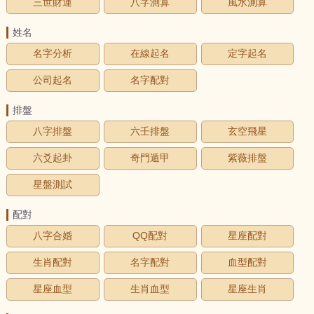
三世財運
八字測算
風水測算
姓名
名字分析
在線起名
定字起名
公司起名
名字配對
排盤
八字排盤
六壬排盤
玄空飛星
六爻起卦
奇門遁甲
紫薇排盤
星盤測試
配對
八字合婚
QQ配對
星座配對
生肖配對
名字配對
血型配對
星座血型
生肖血型
星座生肖