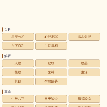
百科
星座分析
心理測試
風水命理
八字百科
生肖屬相
解夢
人物
動物
物品
植物
鬼神
生活
其他
孕婦解夢
算命
生辰八字
日干論命
稱骨論命