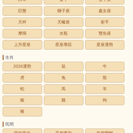
巨蟹
獅子座
處女座
天秤
天蠍座
射手
摩羯
水瓶
雙魚座
上升星座
星座專區
星座運勢
生肖
2026運勢
鼠
牛
虎
兔
龍
蛇
馬
羊
猴
雞
狗
豬
民間