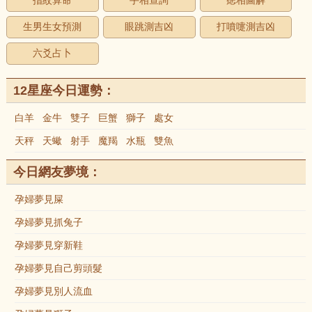
指紋算命
手相查詢
痣相圖解
生男生女預測
眼跳測吉凶
打噴嚏測吉凶
六爻占卜
12星座今日運勢：
白羊
金牛
雙子
巨蟹
獅子
處女
天秤
天蠍
射手
魔羯
水瓶
雙魚
今日網友夢境：
孕婦夢見屎
孕婦夢見抓兔子
孕婦夢見穿新鞋
孕婦夢見自己剪頭髮
孕婦夢見別人流血