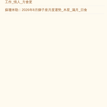
工作_情人_方會更
蘇珊米勒︱2026年8月獅子座月度運勢_木星_滿月_日食