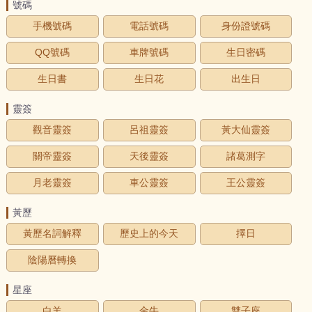
號碼
手機號碼
電話號碼
身份證號碼
QQ號碼
車牌號碼
生日密碼
生日書
生日花
出生日
靈簽
觀音靈簽
呂祖靈簽
黃大仙靈簽
關帝靈簽
天後靈簽
諸葛測字
月老靈簽
車公靈簽
王公靈簽
黃歷
黃歷名詞解釋
歷史上的今天
擇日
陰陽曆轉換
星座
白羊
金牛
雙子座