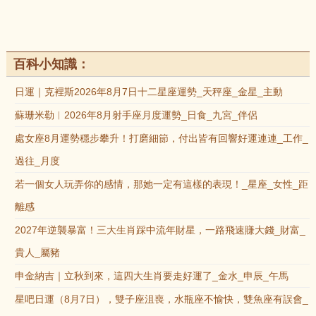
百科小知識：
日運｜克裡斯2026年8月7日十二星座運勢_天秤座_金星_主動
蘇珊米勒︱2026年8月射手座月度運勢_日食_九宮_伴侶
處女座8月運勢穩步攀升！打磨細節，付出皆有回響好運連連_工作_
過往_月度
若一個女人玩弄你的感情，那她一定有這樣的表現！_星座_女性_距
離感
2027年逆襲暴富！三大生肖踩中流年財星，一路飛速賺大錢_財富_
貴人_屬豬
申金納吉｜立秋到來，這四大生肖要走好運了_金水_申辰_午馬
星吧日運（8月7日），雙子座沮喪，水瓶座不愉快，雙魚座有誤會_