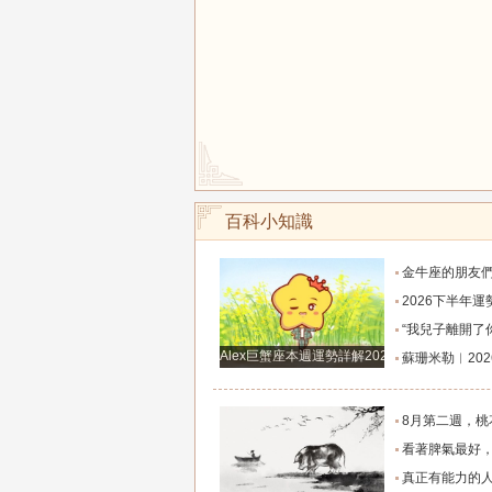
百科小知識
金牛座的朋友們，明天事業迎來新高峰，不要再默
2026下半年運勢徹底反轉迎來好運的四大星座！舊篇章結束
“我兒子離開了你，明天我就能幫他重新找一個好
Alex巨蟹座本週運勢詳解2024.12.23-12.29
蘇珊米勒︱2026年8月水瓶座月
8月第二週，桃花主動靠近，遇到值得認識的人
看著脾氣最好，翻臉時最狠！立秋後這三大星座撕掉偽裝
真正有能力的人往往是這三個星座，既能獨立完成