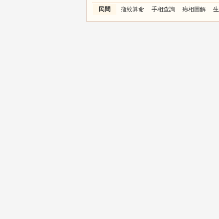
民間
指紋算命
手相查詢
痣相圖解
生