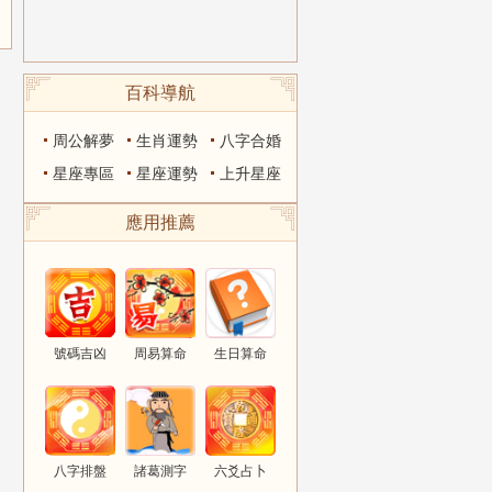
百科導航
周公解夢
生肖運勢
八字合婚
星座專區
星座運勢
上升星座
應用推薦
號碼吉凶
周易算命
生日算命
八字排盤
諸葛測字
六爻占卜