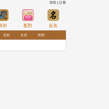
登陸
|
註冊
算卦
配對
起名
百科
生肖
民間