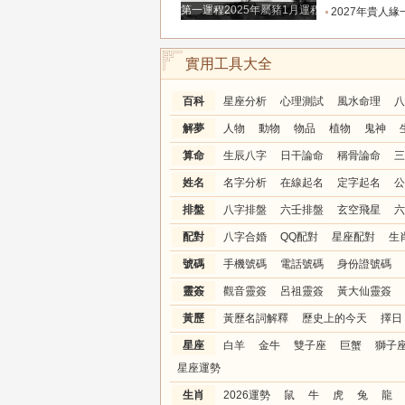
第一運程2025年屬豬1月運程解析
2027年貴人緣一路拉滿的三大生肖！處處有人幫扶，
實用工具大全
百科
星座分析
心理測試
風水命理
八
解夢
人物
動物
物品
植物
鬼神
算命
生辰八字
日干論命
稱骨論命
三
姓名
名字分析
在線起名
定字起名
公
排盤
八字排盤
六壬排盤
玄空飛星
六
配對
八字合婚
QQ配對
星座配對
生
號碼
手機號碼
電話號碼
身份證號碼
靈簽
觀音靈簽
呂祖靈簽
黃大仙靈簽
黃歷
黃歷名詞解釋
歷史上的今天
擇日
星座
白羊
金牛
雙子座
巨蟹
獅子
星座運勢
生肖
2026運勢
鼠
牛
虎
兔
龍