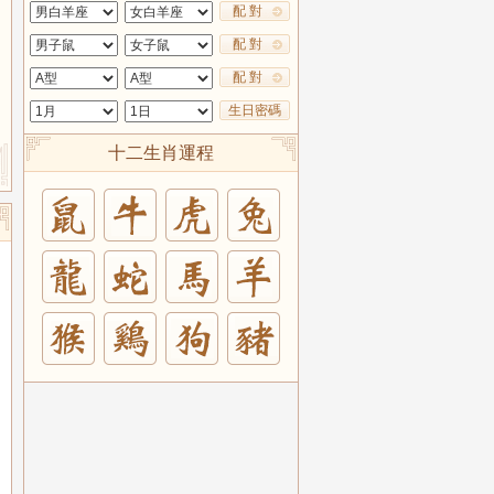
配 對
配 對
配 對
生日密碼
十二生肖運程
兔
羊
豬