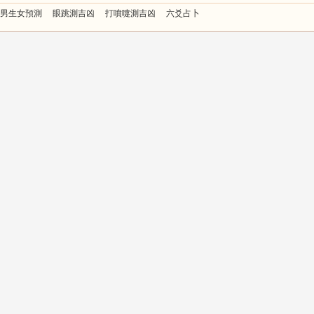
男生女預測
眼跳測吉凶
打噴嚏測吉凶
六爻占卜