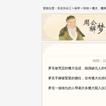
當前位置：
香港算命王
>
解夢
>
動物
> 獵犬、獵
時間：20
夢見被兇惡的獵犬追趕，能識破仇人的
夢見手腳被緊緊的捆住，並有獵犬在抓
夢見一個很仇的人帶著許多獵犬闖入自