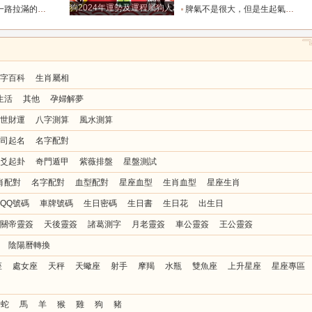
狗2024年運勢及運程屬狗人2024運勢好嗎
全年順風順水少坎坷_合作_人脈_事業
脾氣不是很大，但是生起氣來很難哄的五大星座女_女性_情緒_給予
字百科
生肖屬相
生活
其他
孕婦解夢
世財運
八字測算
風水測算
司起名
名字配對
爻起卦
奇門遁甲
紫薇排盤
星盤測試
肖配對
名字配對
血型配對
星座血型
生肖血型
星座生肖
QQ號碼
車牌號碼
生日密碼
生日書
生日花
出生日
關帝靈簽
天後靈簽
諸葛測字
月老靈簽
車公靈簽
王公靈簽
陰陽曆轉換
座
處女座
天秤
天蠍座
射手
摩羯
水瓶
雙魚座
上升星座
星座專區
蛇
馬
羊
猴
雞
狗
豬