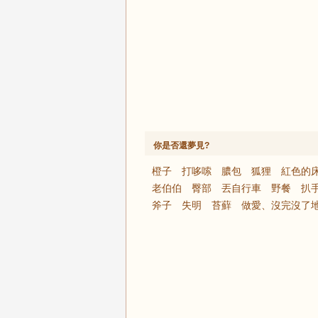
你是否還夢見?
橙子
打哆嗦
膿包
狐狸
紅色的
老伯伯
臀部
丟自行車
野餐
扒
斧子
失明
苔蘚
做愛、沒完沒了