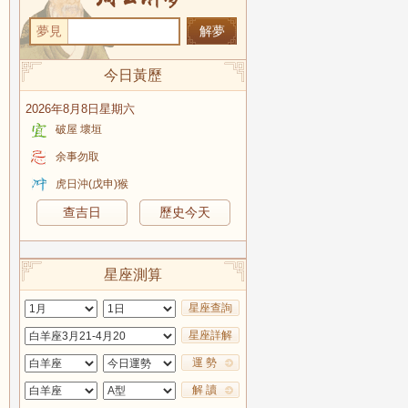
夢見
今日黃歷
2026年8月8日星期六
破屋 壞垣
余事勿取
虎日沖(戊申)猴
查吉日
歷史今天
星座測算
星座查詢
星座詳解
運 勢
解 讀