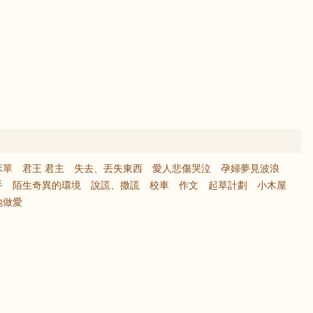
床單
君王 君主
失去、丟失東西
愛人悲傷哭泣
孕婦夢見波浪
手
陌生奇異的環境
說謊、撒謊
校車
作文
起草計劃
小木屋
地做愛