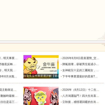
鼠
牛
虎
龍
蛇
馬
默付出而錯失機會！_工作_宇宙_能量
2026年8月8日星座運勢_交易_管理_合作
，新的機遇之門敞開_時期_獅子座_重擔
脾氣很壞，卻被男生寵成小公主的四大星座女，無憂無慮沒煩惱_女生_魅力_所在
猴
雞
狗
樣的女人！”_伴侶_星座_尋找
女神範兒十足的三屬相女，很受異性的歡迎，人生處處招桃花！_女性_魅力_機遇
靜電魚金牛座星運詳解【週運2024年12月9日-12月15日】
度運勢_合作_木星_滿月
下半年事業運最好的星座TOP4_獅子座_木星_天蠍座
的三個星座_雙子座_東西_地方
2026年（8月12日）十二生肖最棒運勢播報_龍的_財富_方面
，誰碰底線誰倒黴_金牛座_星象_天秤座
八月鴻運臨門！四大生肖喜事紮堆來襲，下半年一路順風順水到底_避雷_要點_合作
也懂得借助團隊_水瓶_協作_一個人
立秋後，感情運回暖的生肖TOP3_單身_放平_申金