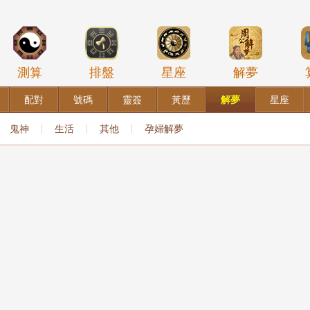
測算
排盤
星座
解夢
配對
號碼
靈簽
黃歷
解夢
星座
鬼神
生活
其他
孕婦解夢