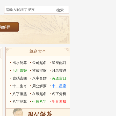
算命大全
風水測算
公司起名
星座配對
呂祖靈簽
紫薇排盤
月老靈簽
號碼吉凶
八字合婚
黃道吉日
十二生肖
周公解夢
十二星座
八字排盤
在線起名
名字分析
八字測算
生辰八字
生肖運勢