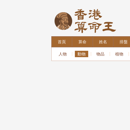
首頁
算命
姓名
排盤
人物
動物
物品
植物