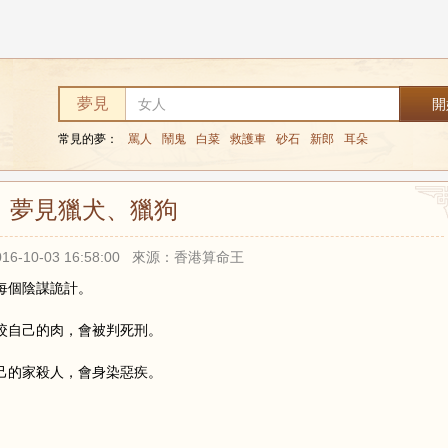
狗
夢見
常見的夢：
罵人
鬧鬼
白菜
救護車
砂石
新郎
耳朵
夢見獵犬、獵狗
16-10-03 16:58:00 來源：香港算命王
每個陰謀詭計。
咬自己的肉，會被判死刑。
己的家殺人，會身染惡疾。