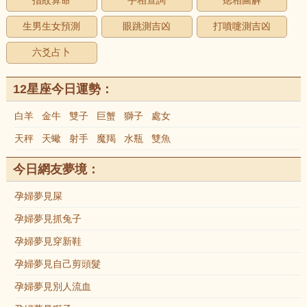
指紋算命
手相查詢
痣相圖解
生男生女預測
眼跳測吉凶
打噴嚏測吉凶
六爻占卜
12星座今日運勢：
白羊
金牛
雙子
巨蟹
獅子
處女
天秤
天蠍
射手
魔羯
水瓶
雙魚
今日網友夢境：
孕婦夢見屎
孕婦夢見抓兔子
孕婦夢見穿新鞋
孕婦夢見自己剪頭髮
孕婦夢見別人流血