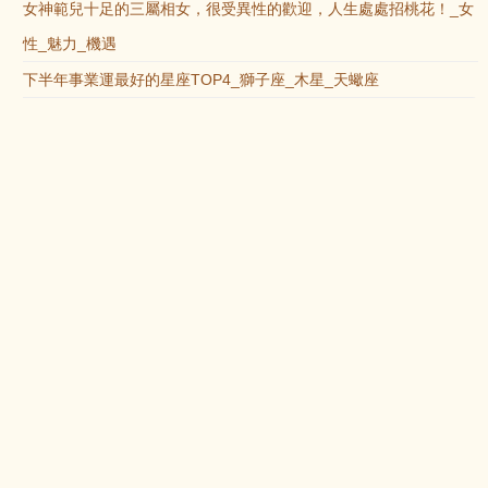
女神範兒十足的三屬相女，很受異性的歡迎，人生處處招桃花！_女
性_魅力_機遇
下半年事業運最好的星座TOP4_獅子座_木星_天蠍座