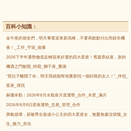
百科小知識：
金牛座的朋友們，明天事業迎來新高峰，不要再默默付出而錯失機
會！_工作_宇宙_能量
2026下半年運勢徹底反轉迎來好運的四大星座！舊篇章結束，新的
機遇之門敞開_時期_獅子座_重擔
“我兒子離開了你，明天我就能幫他重新找一個好樣的女人！”_伴侶_
星座_尋找
蘇珊米勒︱2026年8月水瓶座月度運勢_合作_木星_滿月
2026年8月8日星座運勢_交易_管理_合作
脾氣很壞，卻被男生寵成小公主的四大星座女，無憂無慮沒煩惱_女
生_魅力_所在