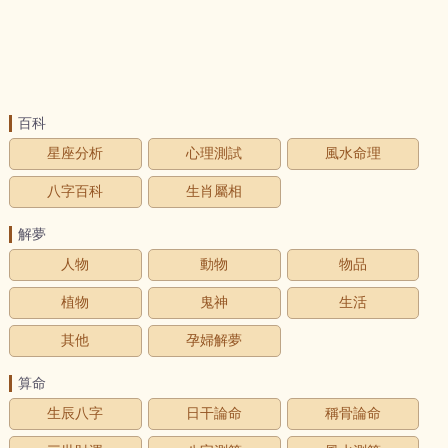
百科
星座分析
心理測試
風水命理
八字百科
生肖屬相
解夢
人物
動物
物品
植物
鬼神
生活
其他
孕婦解夢
算命
生辰八字
日干論命
稱骨論命