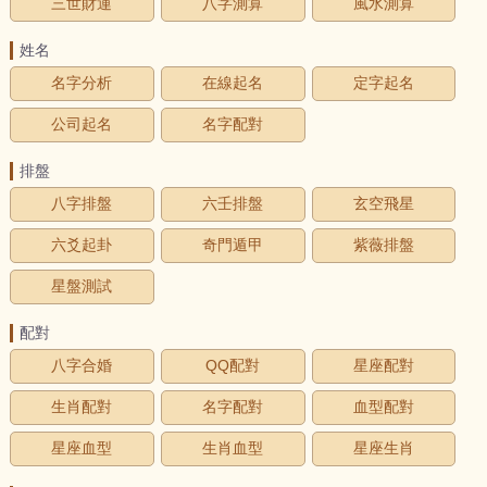
三世財運
八字測算
風水測算
姓名
名字分析
在線起名
定字起名
公司起名
名字配對
排盤
八字排盤
六壬排盤
玄空飛星
六爻起卦
奇門遁甲
紫薇排盤
星盤測試
配對
八字合婚
QQ配對
星座配對
生肖配對
名字配對
血型配對
星座血型
生肖血型
星座生肖