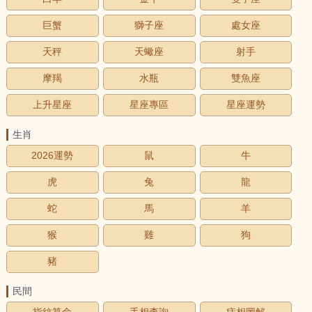
巨蟹
獅子座
處女座
天秤
天蠍座
射手
摩羯
水瓶
雙魚座
上升星座
星座專區
星座運勢
生肖
2026運勢
鼠
牛
虎
兔
龍
蛇
馬
羊
猴
雞
狗
豬
民間