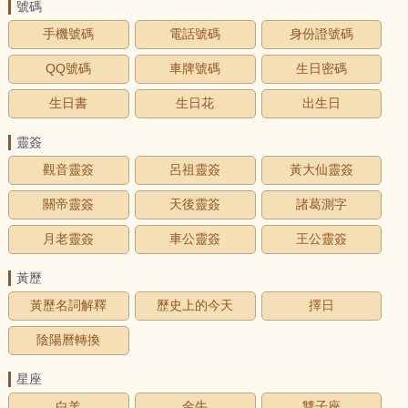
號碼
手機號碼
電話號碼
身份證號碼
QQ號碼
車牌號碼
生日密碼
生日書
生日花
出生日
靈簽
觀音靈簽
呂祖靈簽
黃大仙靈簽
關帝靈簽
天後靈簽
諸葛測字
月老靈簽
車公靈簽
王公靈簽
黃歷
黃歷名詞解釋
歷史上的今天
擇日
陰陽曆轉換
星座
白羊
金牛
雙子座