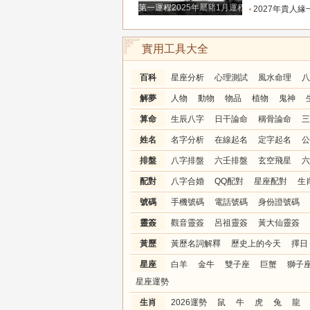
第一運程2025年屬豬1月運程解析
2027年貴人緣一路拉滿的三大生肖！處處有人幫扶，
實用工具大全
百科
星座分析
心理測試
風水命理
八
解夢
人物
動物
物品
植物
鬼神
算命
生辰八字
日干論命
稱骨論命
三
姓名
名字分析
在線起名
定字起名
公
排盤
八字排盤
六壬排盤
玄空飛星
六
配對
八字合婚
QQ配對
星座配對
生
號碼
手機號碼
電話號碼
身份證號碼
靈簽
觀音靈簽
呂祖靈簽
黃大仙靈簽
黃歷
黃歷名詞解釋
歷史上的今天
擇日
星座
白羊
金牛
雙子座
巨蟹
獅子
星座運勢
生肖
2026運勢
鼠
牛
虎
兔
龍