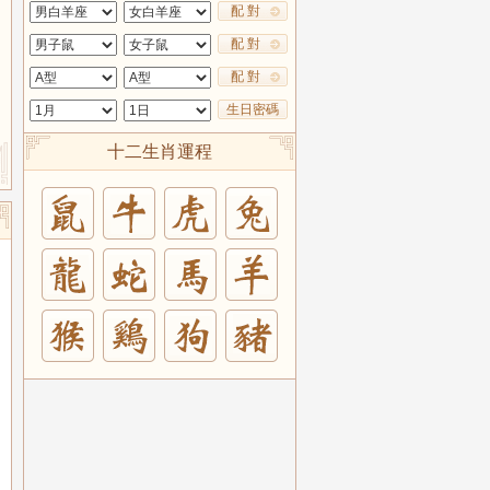
配 對
配 對
配 對
生日密碼
十二生肖運程
兔
羊
豬