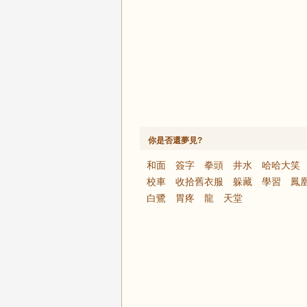
你是否還夢見?
和面
簽字
拳頭
井水
哈哈大笑
校車
收拾舊衣服
躲藏
學習
鳳
白鷺
胃疼
龍
天堂