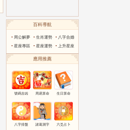
百科導航
周公解夢
生肖運勢
八字合婚
星座專區
星座運勢
上升星座
應用推薦
號碼吉凶
周易算命
生日算命
八字排盤
諸葛測字
六爻占卜