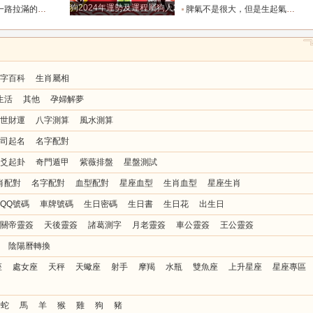
狗2024年運勢及運程屬狗人2024運勢好嗎
全年順風順水少坎坷_合作_人脈_事業
脾氣不是很大，但是生起氣來很難哄的五大星座女_女性_情緒_給予
字百科
生肖屬相
生活
其他
孕婦解夢
世財運
八字測算
風水測算
司起名
名字配對
爻起卦
奇門遁甲
紫薇排盤
星盤測試
肖配對
名字配對
血型配對
星座血型
生肖血型
星座生肖
QQ號碼
車牌號碼
生日密碼
生日書
生日花
出生日
關帝靈簽
天後靈簽
諸葛測字
月老靈簽
車公靈簽
王公靈簽
陰陽曆轉換
座
處女座
天秤
天蠍座
射手
摩羯
水瓶
雙魚座
上升星座
星座專區
蛇
馬
羊
猴
雞
狗
豬