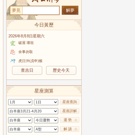
夢見
今日黃歷
2026年8月8日星期六
破屋 壞垣
余事勿取
虎日沖(戊申)猴
查吉日
歷史今天
星座測算
星座查詢
星座詳解
運 勢
解 讀