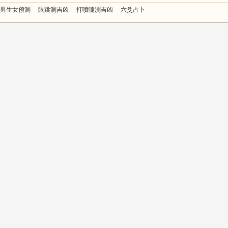
男生女預測
眼跳測吉凶
打噴嚏測吉凶
六爻占卜