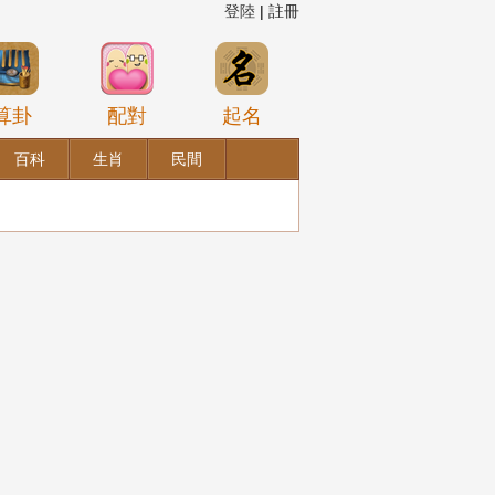
登陸
|
註冊
算卦
配對
起名
百科
生肖
民間