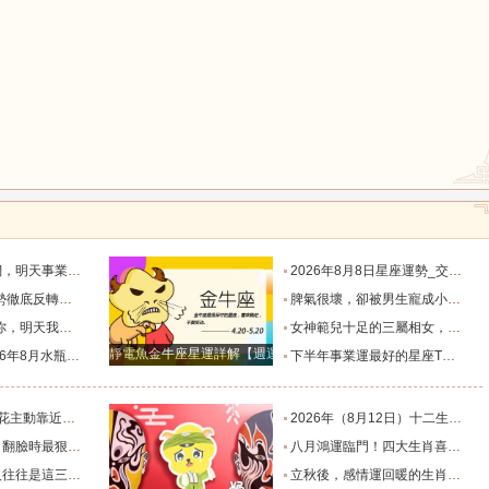
鼠
牛
虎
龍
蛇
馬
默付出而錯失機會！_工作_宇宙_能量
2026年8月8日星座運勢_交易_管理_合作
，新的機遇之門敞開_時期_獅子座_重擔
脾氣很壞，卻被男生寵成小公主的四大星座女，無憂無慮沒煩惱_女生_魅力_所在
猴
雞
狗
樣的女人！”_伴侶_星座_尋找
女神範兒十足的三屬相女，很受異性的歡迎，人生處處招桃花！_女性_魅力_機遇
靜電魚金牛座星運詳解【週運2024年12月9日-12月15日】
度運勢_合作_木星_滿月
下半年事業運最好的星座TOP4_獅子座_木星_天蠍座
的三個星座_雙子座_東西_地方
2026年（8月12日）十二生肖最棒運勢播報_龍的_財富_方面
，誰碰底線誰倒黴_金牛座_星象_天秤座
八月鴻運臨門！四大生肖喜事紮堆來襲，下半年一路順風順水到底_避雷_要點_合作
也懂得借助團隊_水瓶_協作_一個人
立秋後，感情運回暖的生肖TOP3_單身_放平_申金