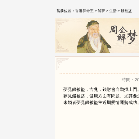
當前位置：
香港算命王
>
解夢
>
生活
> 錢被盜
時間：20
夢見錢被盜，吉兆，錢財會自動找上門
夢見錢被盜，健康方面有問題。尤其要
未婚者夢見錢被盜主近期愛情運勢成功