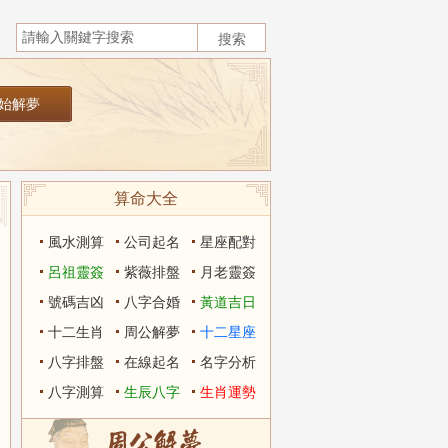
算命大全
風水測算
公司起名
星座配對
呂祖靈簽
紫薇排盤
月老靈簽
號碼吉凶
八字合婚
黃道吉日
十二生肖
周公解夢
十二星座
八字排盤
在線起名
名字分析
八字測算
生辰八字
生肖運勢