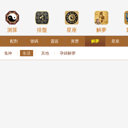
測算
排盤
星座
解夢
配對
號碼
靈簽
黃歷
解夢
星座
鬼神
生活
其他
孕婦解夢