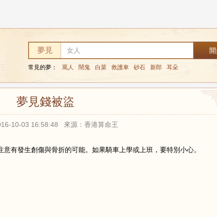
夢見
常見的夢：
罵人
鬧鬼
白菜
救護車
砂石
新郎
耳朵
夢見錢被盜
16-10-03 16:58:48 來源：香港算命王
。
注意有發生創傷與骨折的可能。如果騎車上學或上班，要特別小心。
。