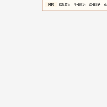
民間
指紋算命
手相查詢
痣相圖解
生