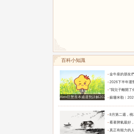
百科小知識
金牛座的朋友們，明天事業迎來新高峰，不要再默
2026下半年運勢徹底反轉迎來好運的四大星座！舊篇章結束
“我兒子離開了你，明天我就能幫他重新找一個好
Alex巨蟹座本週運勢詳解2024.12.23-12.29
蘇珊米勒︱2026年8月水瓶座月
8月第二週，桃花主動靠近，遇到值得認識的人
看著脾氣最好，翻臉時最狠！立秋後這三大星座撕掉偽裝
真正有能力的人往往是這三個星座，既能獨立完成