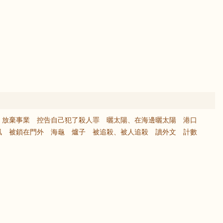
放棄事業
控告自己犯了殺人罪
曬太陽、在海邊曬太陽
港口
凰
被鎖在門外
海龜
爐子
被追殺、被人追殺
讀外文
計數