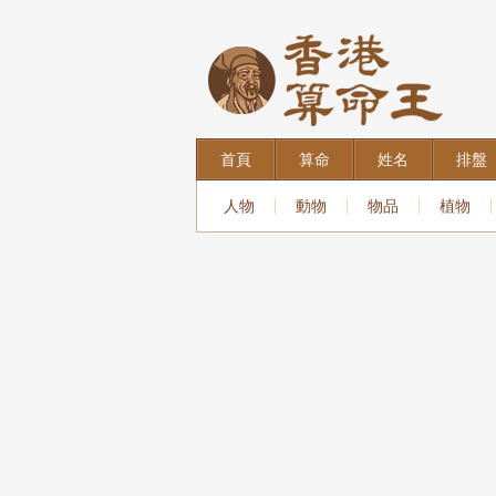
首頁
算命
姓名
排盤
人物
動物
物品
植物